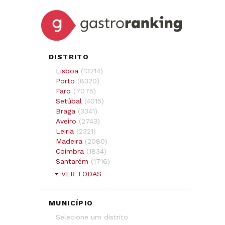
DISTRITO
Lisboa
(
13214
)
Porto
(
8320
)
Faro
(
7075
)
Setúbal
(
4015
)
Braga
(
3341
)
Aveiro
(
2743
)
Leiria
(
2321
)
Madeira
(
2080
)
Coimbra
(
1834
)
Santarém
(
1716
)
VER TODAS
MUNICÍPIO
Selecione um distrito