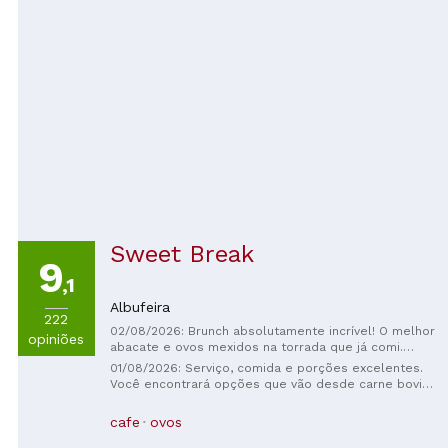
Sweet Break
9
,1
Albufeira
222
02/08/2026: Brunch absolutamente incrível! O melhor
opiniões
abacate e ovos mexidos na torrada que já comi.
Panquecas fantásticas - super recomendo.
01/08/2026: Serviço, comida e porções excelentes.
Atendimento ótimo também :)
Você encontrará opções que vão desde carne bovina
e frango até pratos veganos. Ótimo ambiente e
serviço de primeira qualidade.
cafe
ovos