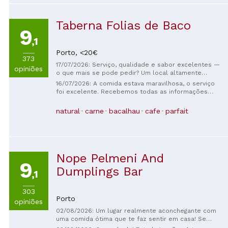
Taberna Folias de Baco
9
,1
Porto,
<20€
373
17/07/2026: Serviço, qualidade e sabor excelentes —
opiniões
o que mais se pode pedir? Um local altamente
recomendado, e o vinho da casa definitivamente vale
16/07/2026: A comida estava maravilhosa, o serviço
a pena experimentar e comprar.
foi excelente. Recebemos todas as informações
sobre os pratos e bebidas. Tudo era muito
acolhedor e aconchegante. Voltaremos com certeza!
natural
carne
bacalhau
cafe
parfait
Nope Pelmeni And
9
Dumplings Bar
,1
303
Porto
opiniões
02/08/2026: Um lugar realmente aconchegante com
uma comida ótima que te faz sentir em casa! Se
você nunca experimentou pelmeni, não perca tempo