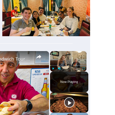
×
×
Portuguese Street Food HEART ATTACK Sandwich Tour & Seafood BBQ in Porto, Portugal!
Play
Unmute
Fullscreen
Now Playing