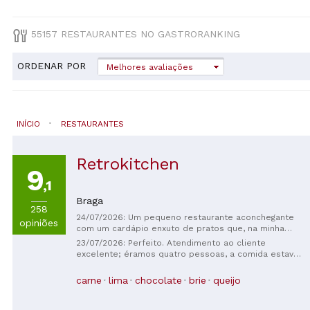
55157 RESTAURANTES NO GASTRORANKING
ORDENAR POR
Melhores avaliações
INÍCIO
RESTAURANTES
Retrokitchen
9
,1
Braga
258
24/07/2026: Um pequeno restaurante aconchegante
opiniões
com um cardápio enxuto de pratos que, na minha
opinião, são bem elaborados, temperados e
23/07/2026: Perfeito. Atendimento ao cliente
simplesmente deliciosos. O anfitrião explica cada
excelente; éramos quatro pessoas, a comida estava
prato antes de fazermos o pedido. Gostei
muito boa e os preços eram razoáveis. Se eu tivesse
especialmente do peixe ao molho vermelho e do
que apontar algo negativo, diria que o lugar ficou
carne
lima
chocolate
brie
queijo
peito de pato com arroz de cogumelos.
pequeno demais.