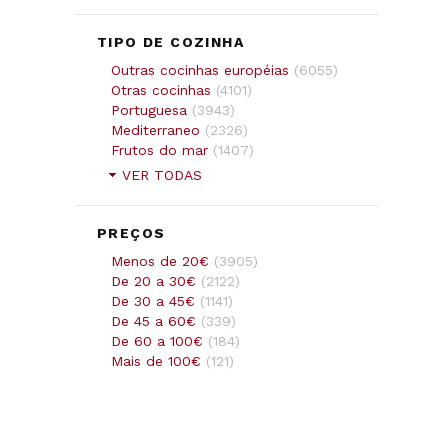
TIPO DE COZINHA
Outras cocinhas européias
(
6055
)
Otras cocinhas
(
4101
)
Portuguesa
(
3943
)
Mediterraneo
(
2326
)
Frutos do mar
(
1407
)
VER TODAS
PREÇOS
Menos de 20€
(
3905
)
De 20 a 30€
(
2122
)
De 30 a 45€
(
1141
)
De 45 a 60€
(
339
)
De 60 a 100€
(
184
)
Mais de 100€
(
121
)