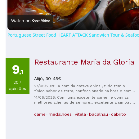
Video
Watch on
Portuguese Street Food HEART ATTACK Sandwich Tour & Seafood
Restaurante Maria da Gloria
9
,1
Alijó,
30-45€
207
27/06/2026: A comida estava divinal, tudo tem o
opiniões
típico sabor da terra, confeccionado na hora e com
produtos de qualidade. O atendimento foi excelente,
14/06/2026: Comi uma excelente carne ..e comi as
ligamos com antecedência para saber a que horas
melhores alheiras de sempre... excelente a simpatia
fechava a cozinha, atenderam à primeira e indicaram
dos funcionários e do melhor saber em receber do
que não seria problema chegarmos apenas 10
sr.Fernando ... top
carne
medalhoes
vitela
bacalhau
cabrito
minutos antes. Quando chegamos, fomos muito bem
recebidos, registaram o nosso pedido e depois
outro colega deu-nos dicas sobre os Miradouros do
local e também do Passadiço que abriu
recentemente. Nada a apontar, pontuei 5/5 mas daria