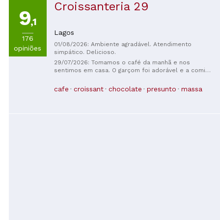
facilmente 100/5!
Croissanteria 29
9
,1
Lagos
176
01/08/2026: Ambiente agradável. Atendimento
opiniões
simpático. Delicioso.
29/07/2026: Tomamos o café da manhã e nos
sentimos em casa. O garçom foi adorável e a comida
estava perfeita. Precisamos apoiar mais os negócios
locais!
cafe
croissant
chocolate
presunto
massa