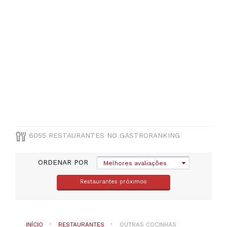
Santarém
(
191
)
VER
TODAS
MUNICÍPIO
Selecione
um
distrito
6055 RESTAURANTES NO GASTRORANKING
TIPO
DE
COZINHA
ORDENAR POR
Melhores avaliações
Restaurantes próximos
Outras
cocinhas
européias
INÍCIO
RESTAURANTES
OUTRAS COCINHAS