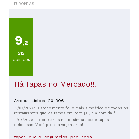
EUROPÉIAS
PREÇOS
Menos
de
20€
(
910
)
9
De
,2
20
212
a
opiniões
30€
(
544
)
De
30
Há Tapas no Mercado!!!
a
45€
(
270
)
Arroios,
Lisboa,
20-30€
De
15/07/2026: O atendimento foi o mais simpático de todos os
45
restaurantes que visitamos em Portugal, e a comida é
a
excelente, demonstrando claramente a paixão do
11/07/2026: Proprietários muito simpáticos e tapas
60€
proprietário!
deliciosas. Você precisa vir jantar lá!
(
90
)
De
tapas
queijo
cogumelos
pao
sopa