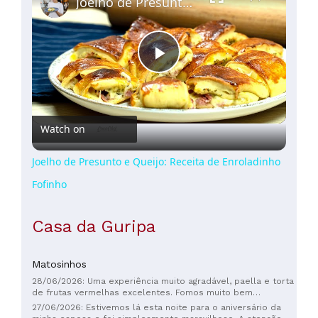
Joelho de Presunto e Queijo: Receita de Enroladinho Fofinho
Play
Video
Watch on
Joelho de Presunto e Queijo: Receita de Enroladinho
Fofinho
Casa da Guripa
Matosinhos
28/06/2026: Uma experiência muito agradável, paella e torta
de frutas vermelhas excelentes. Fomos muito bem
recebidos e o atendimento foi em francês. Muito obrigado
27/06/2026: Estivemos lá esta noite para o aniversário da
pela gentileza.