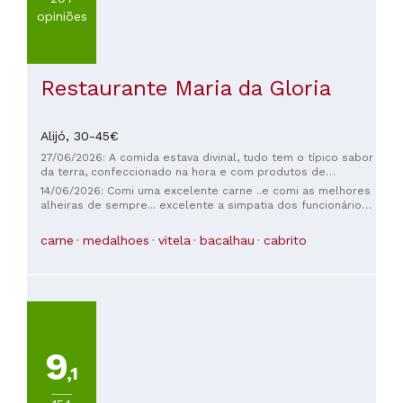
opiniões
Restaurante Maria da Gloria
Alijó,
30-45€
27/06/2026: A comida estava divinal, tudo tem o típico sabor
da terra, confeccionado na hora e com produtos de
qualidade. O atendimento foi excelente, ligamos com
14/06/2026: Comi uma excelente carne ..e comi as melhores
antecedência para saber a que horas fechava a cozinha,
alheiras de sempre... excelente a simpatia dos funcionários
atenderam à primeira e indicaram que não seria problema
e do melhor saber em receber do sr.Fernando ... top
chegarmos apenas 10 minutos antes. Quando chegamos,
carne
medalhoes
vitela
bacalhau
cabrito
fomos muito bem recebidos, registaram o nosso pedido e
depois outro colega deu-nos dicas sobre os Miradouros do
local e também do Passadiço que abriu recentemente. Nada
a apontar, pontuei 5/5 mas daria facilmente 100/5!
9
,1