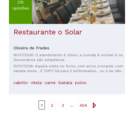
215
opiniões
Restaurante o Solar
Oliveira de Frades
16/07/2026: O atendimento é ótimo, a comida é incrível e os
funcionários são simpáticos.
13/07/2026: Aquela vitela no forno, com arroz crocante, com
salada mista... É TOP!!! Dá para 2 esfomeados... ou 3 se não
forem glutões! 35€ para 2 pessoas, mas sem entradas e
sobremesas.
cabrito
vitela
carne
batata
polvo
...
1
2
3
404