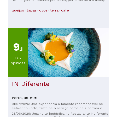
Uma combinação de sabores incrível, e não apenas os
hambúrgueres comuns. O ambiente é agradável e
queijos
tapas
ovos
terra
cafe
descontraído. O garçom é muito simpático. Os preços
também são ótimos.
9
,1
178
opiniões
IN Diferente
Porto,
45-60€
01/07/2026: Uma experiência altamente recomendável se
estiver no Porto, tanto pelo serviço como pela comida e
pelo ambiente do restaurante.
25/06/2026: Uma noite fantástica no Restaurante Indiferente.