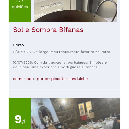
378
opiniões
Sol e Sombra Bifanas
Porto
11/07/2026: De longe, meu restaurante favorito no Porto.
10/07/2026: Comida tradicional portuguesa. Simples e
deliciosa. Uma experiência portuguesa autêntica.
Experimente o caldo verde com uma bifana; você gastará
cerca de 5€ e ficará satisfeito. Bom apetite!
carne
pao
porco
picante
sanduiche
9
,1