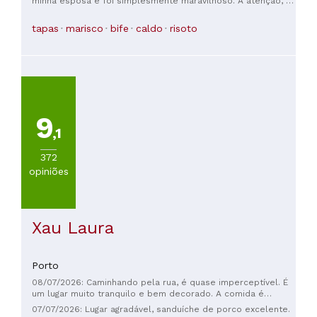
minha esposa e foi simplesmente maravilhoso. A atenção, a
simpatia, o ambiente e a comida foram todos de primeira
qualidade – cinco estrelas. Nunca tive uma noite melhor com
tapas
marisco
bife
caldo
risoto
a minha esposa num restaurante. Obrigado! Obrigada!
9
,1
372
opiniões
Xau Laura
Porto
08/07/2026: Caminhando pela rua, é quase imperceptível. É
um lugar muito tranquilo e bem decorado. A comida é
excelente. O atendimento é muito simpático. Os banheiros
07/07/2026: Lugar agradável, sanduíche de porco excelente.
são muito limpos. Ótimo custo-benefício.