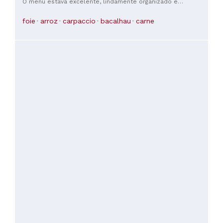
O menu estava excelente, lindamente organizado e
apresentado, o serviço foi brilhante e incrivelmente
acolhedor, e o ambiente era muito agradável. Uma visita
foie
arroz
carpaccio
bacalhau
carne
obrigatória quando estiver no Porto. Muito obrigada por esta
noite maravilhosa.