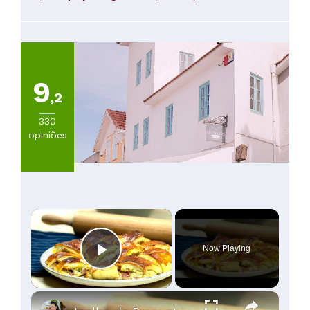
60
a
100€
(
43
)
Mais
de
9
100€
,2
(
28
)
330
opiniões
×
Now Playing
Play Video
×