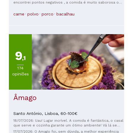
encontrei pontos negativos , a comida é muito saborosa o
hambiente e atendimento é muito agradável, o valor é justo
.... A melhor refeição que fiz em Évora!
carne
polvo
porco
bacalhau
9
,1
174
opiniões
Âmago
Santo António,
Lisboa,
60-100€
18/07/2026: Uau! Lugar incrível. A comida é fantástica, o casal
que serve e cozinha garante um ótimo ambiente! Vá lá se
puder!
17/07/2026: O Amago foi, sem dúvida, a melhor experiência