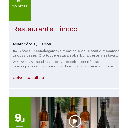
154
opiniões
Restaurante Tinoco
Misericórdia,
Lisboa
15/07/2026: Aconchegante, simpático e delicioso! Almoçamos
lá duas vezes. O bitoque estava soberbo, a cerveja estava
gelada, as azeitonas e o queijo estavam saborosos, e o
24/06/2026: Bacalhau e polvo excelentes! Não se
serviço foi rápido e amigável. O fato de haver clientes
preocupem com a aparência da entrada, a comida compensa
habituais novamente na nossa segunda visita fala por si só. O
muito!
que mais se pode pedir?
polvo
bacalhau
9
,1