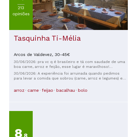
213
opiniões
Tasquinha Ti-Mélia
Arcos de Valdevez,
30-45€
30/06/2026: pra vc q é brasileiro e tá com saudade de uma
boa carne, arroz e feijão, esse lugar é maravilhoso!
excelente atendimento e comida absurdamente boa!
30/06/2026: A experiência foi arruinada quando pedimos
para levar a comida que sobrou (carne, arroz e legumes) e
nos deram apenas a carne embrulhada em papel alumínio.
Pelo preço que pagamos, poderiam ao menos tê-la
arroz
carne
feijao
bacalhau
bolo
colocado em uma embalagem adequada.
8
,8