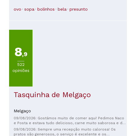
ovo
sopa
bolinhos
bela
presunto
8
,9
522
opiniões
Tasquinha de Melgaço
Melgaço
09/08/2026: Gostámos muito de comer aqui! Pedimos Naco
e Posta e estava tudo delicioso, carne muito saborosa e de
ótima qualidade. 😋 Demorou um bocadinho mais, mas o
09/08/2026: Sempre uma recepção muito calorosa! Os
restaurante estava cheio e todas as mesas estavam
pratos são generosos, o serviço é excelente e os