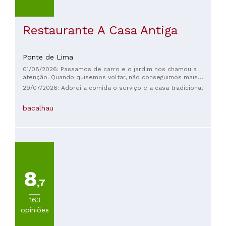
Restaurante A Casa Antiga
Ponte de Lima
01/08/2026: Passamos de carro e o jardim nos chamou a
atenção. Quando quisemos voltar, não conseguimos mais
acessar o jardim. Estávamos prestes a dar meia-volta
29/07/2026: Adorei a comida o serviço e a casa tradicional
quando o proprietário, percebendo que meu marido
mancava, abriu o portão para nós e nos convidou a entrar
bacalhau
para relaxar. Ele nos disse para sentarmos nos sofás para
que ele ficasse confortável. Ele foi gentil e encantador, e o
jardim era um oásis no coração do Porto. Com certeza
voltaríamos, mas com hospedagem e refeições incluídas.
8
,7
163
opiniões