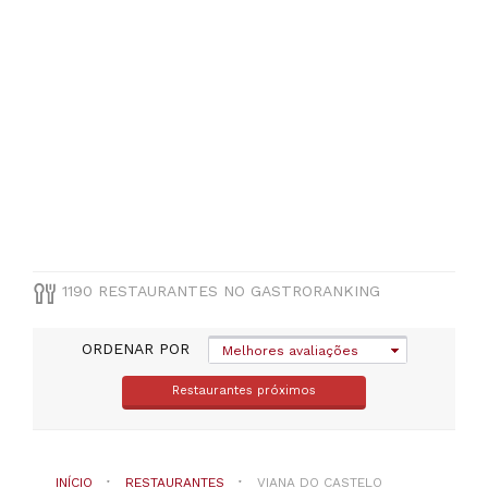
Valença
(
97
)
Monção
(
76
)
Vila
Nova
de
Cerveira
(
72
)
Arcos
de
Valdevez
(
65
)
1190 RESTAURANTES NO GASTRORANKING
Ponte
da
Barca
ORDENAR POR
Melhores avaliações
(
49
)
Melgaço
Restaurantes próximos
(
33
)
Paredes
de
Coura
INÍCIO
RESTAURANTES
VIANA DO CASTELO