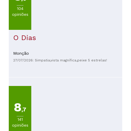
104
opiniões
O Dias
Monção
27/07/2026: Simpatia,vista magnífica,peixe 5 estrelas!
8
,7
141
opiniões