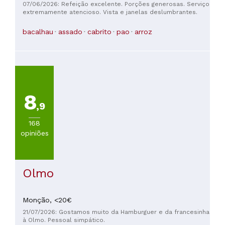
que existe no espaço. A decoração interior é muito bonita e
07/06/2026: Refeição excelente. Porções generosas. Serviço
a vista direta para as montanhas e para o castelo é
extremamente atencioso. Vista e janelas deslumbrantes.
simplesmente de perder o fôlego. A comida estava muito
boa, o staff foi brutal, sempre simpático e atento, e ainda há
bacalhau
assado
cabrito
pao
arroz
o detalhe do robô a trazer a comida, que cria uma interação
espetacular e torna a experiência ainda mais divertida. Sem
dúvida, a repetir e recomendar!
8
,9
168
opiniões
Olmo
Monção,
<20€
21/07/2026: Gostamos muito da Hamburguer e da francesinha
à Olmo. Pessoal simpático.