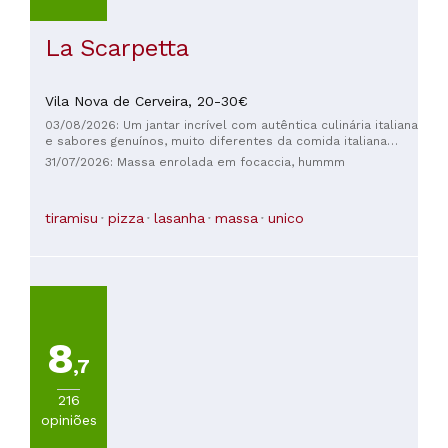
La Scarpetta
Vila Nova de Cerveira,
20-30€
03/08/2026: Um jantar incrível com autêntica culinária italiana
e sabores genuínos, muito diferentes da comida italiana
tradicional! Pedimos o Provolone Grigliato de entrada, super
31/07/2026: Massa enrolada em focaccia, hummm
recomendo, estava delicioso!! E não deixem de pedir a
focaccia! Dividimos também uma pizza Capricciosa, que era
de tomate, mussarela, alcaparras, anchovas, alcachofras e
tiramisu
pizza
lasanha
massa
unico
azeitonas. Uma surpresa maravilhosa!! É essencial reservar
mesa, pois o restaurante está sempre cheio e tem poucos
lugares! Os funcionários são muito simpáticos!
8
,7
216
opiniões