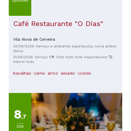
opiniões
Café Restaurante "O Dias"
Vila Nova de Cerveira
30/06/2026: Serviço e ambiente espetacular, numa aldeia
típica.
21/06/2026: Serviço 5🌟 Tudo tudo tudo espectacular 🥰
Adorei tudo
bacalhau
carne
arroz
assado
cozido
8
,7
258