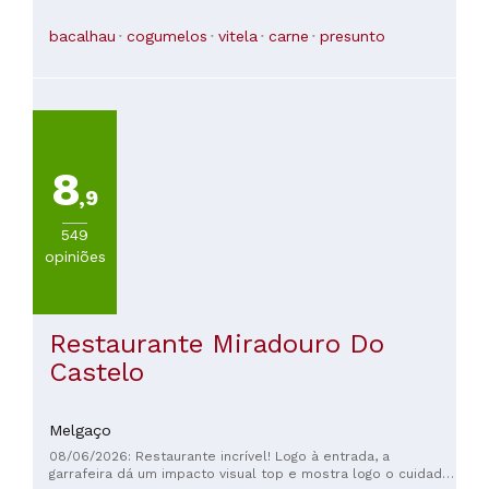
ocupadas. O empregado avisou-nos logo e foi sempre muito
funcionários são incrivelmente simpáticos e atenciosos com
simpático, atencioso e prestável. Valeu muito a pena
as crianças.
bacalhau
cogumelos
vitela
carne
presunto
esperar! Um restaurante que recomendamos e onde
voltaremos com certeza. 😊
8
,9
549
opiniões
Restaurante Miradouro Do
Castelo
Melgaço
08/06/2026: Restaurante incrível! Logo à entrada, a
garrafeira dá um impacto visual top e mostra logo o cuidado