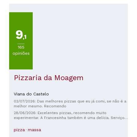
(
26
)
9
,1
TIPO
DE
165
COZINHA
opiniões
Outras
cocinhas
européias
(
179
)
Pizzaria da Moagem
Portuguesa
(
134
)
Otras
Viana do Castelo
cocinhas
02/07/2026: Das melhores pizzas que eu já comi, se não é a
(
78
)
melhor mesmo. Recomendo
Mediterraneo
28/06/2026: Excelentes pizzas, recomendo muito
(
49
)
experimentar. A Francesinha também é uma delícia. Serviço
relativamente rápido, atendimento simpático.
Frutos
pizza
massa
do
mar