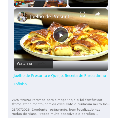
De
45
×
Play
Unmute
Fullscreen
a
Joelho de Presunto e Queijo: Receita de Enroladinho Fofinho
60€
(
8
)
De
60
a
Play
100€
(
3
)
Mais
Video
de
Watch on
100€
(
2
)
Joelho de Presunto e Queijo: Receita de Enroladinho
Fofinho
26/07/2026: Paramos para almoçar hoje e foi fantástico!
Ótimo atendimento, comida excelente e cuidaram muito bem
do nosso cachorro. Recomendo muito!
25/07/2026: Excelente restaurante, bem localizado nas
ruelas de Viana. Preços muito acessíveis e porções