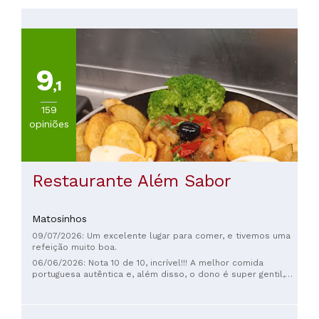
PREÇOS
Menos
de
20€
9
(
118
)
,1
De
20
159
a
opiniões
30€
(
54
)
De
30
Restaurante Além Sabor
a
45€
Matosinhos
(
32
)
De
09/07/2026: Um excelente lugar para comer, e tivemos uma
45
refeição muito boa.
a
06/06/2026: Nota 10 de 10, incrível!!! A melhor comida
portuguesa autêntica e, além disso, o dono é super gentil,
60€
amável e simpático!! O melhor do Porto
(
7
)
De
60