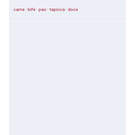
carne
bife
pao
tapioca
doce