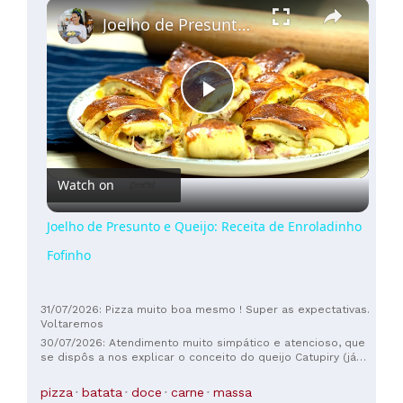
×
Joelho de Presunto e Queijo: Receita de Enroladinho Fofinho
Play
Video
Watch on
Joelho de Presunto e Queijo: Receita de Enroladinho
Fofinho
31/07/2026: Pizza muito boa mesmo ! Super as expectativas.
Voltaremos
30/07/2026: Atendimento muito simpático e atencioso, que
se dispôs a nos explicar o conceito do queijo Catupiry (já
que era a nossa primeira vez experimentando, eles queriam
ter certeza de que estávamos confortáveis ​​com ele antes
pizza
batata
doce
carne
massa
de fazer o pedido). O lugar ideal para experimentar pizzas e