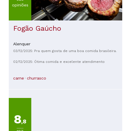
ou para alguém acostumado a comer em qualquer lugar do
opiniões
mundo, mas não para um sevilhano que quer levar a
namorada, que não come de tudo, a um lugar romântico para
surpreendê-la. Em resumo, uma experiência adorável —
você pode aprender com tudo.
Fogão Gaúcho
Alenquer
03/12/2025: Pra quem gosta de uma boa comida brasileira.
02/12/2025: Ótima comida e excelente atendimento
carne
churrasco
8
,8