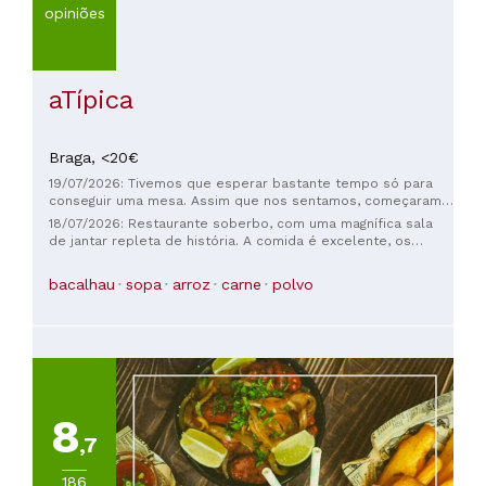
opiniões
aTípica
Braga,
<20€
19/07/2026: Tivemos que esperar bastante tempo só para
conseguir uma mesa. Assim que nos sentamos, começaram a
limpar outras mesas e a atender outros clientes que
18/07/2026: Restaurante soberbo, com uma magnífica sala
chegaram depois de nós. Serviço péssimo.
de jantar repleta de história. A comida é excelente, os
garçons são muito eficientes e prestativos, o proprietário é
simpático e a cozinha é verdadeiramente soberba. Uma
bacalhau
sopa
arroz
carne
polvo
visita obrigatória se estiver em Braga.
8
,7
186