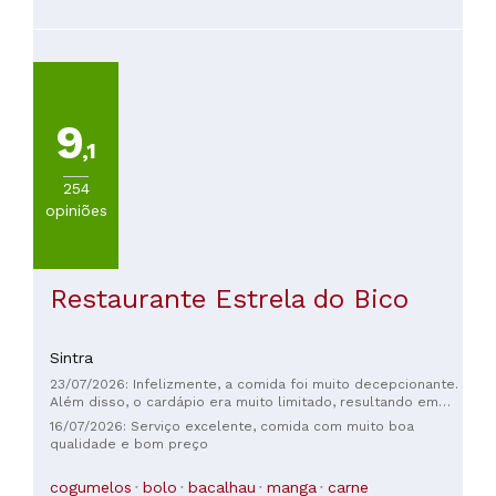
bebidas típicas do Brasil!
9
,1
254
opiniões
Restaurante Estrela do Bico
Sintra
23/07/2026: Infelizmente, a comida foi muito decepcionante.
Além disso, o cardápio era muito limitado, resultando em
poucas opções.
16/07/2026: Serviço excelente, comida com muito boa
qualidade e bom preço
cogumelos
bolo
bacalhau
manga
carne