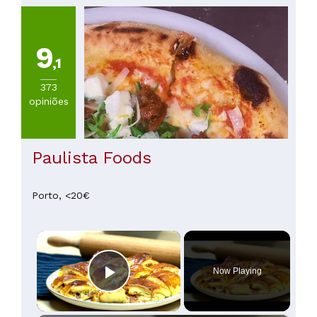
a
100€
(
4
)
9
Mais
,1
de
100€
373
(
2
)
opiniões
Paulista Foods
Porto,
<20€
×
Now Playing
Play Video