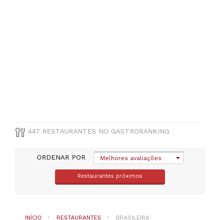
Castelo
(
12
)
Madeira
(
11
)
VER
TODAS
MUNICÍPIO
Selecione
um
447 RESTAURANTES NO GASTRORANKING
distrito
ORDENAR POR
Melhores avaliações
TIPO
DE
COZINHA
Restaurantes próximos
Brasileira
INÍCIO
RESTAURANTES
BRASILEIRA