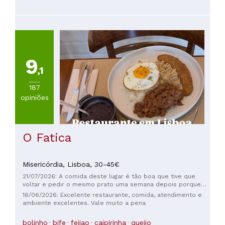
9
,1
187
opiniões
O Fatica
Misericórdia,
Lisboa,
30-45€
21/07/2026: A comida deste lugar é tão boa que tive que
voltar e pedir o mesmo prato uma semana depois porque
estava com muita vontade de prová-lo novamente! Incrível,
16/06/2026: Excelente restaurante, comida, atendimento e
recomendo muito uma visita a este restaurante super
ambiente excelentes. Vale muito a pena
charmoso 🩷
bolinho
bife
feijao
caipirinha
queijo