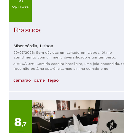
197
opiniões
Brasuca
Misericórdia,
Lisboa
20/07/2026: Sem dúvidas um achado em Lisboa, ótimo
atendimento com um menu diversificado e um tempero
sensacional! Recomendo!
30/06/2026: Comida caseira brasileira, uma joia escondida. O
foco não está na aparência, mas sim na comida e no
atendimento acolhedor.
camarao
carne
feijao
8
,7