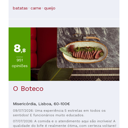
deliciosa. Os preços são muito razoáveis. Recomendo.
batatas
carne
queijo
8
,8
951
opiniões
O Boteco
Misericórdia,
Lisboa,
60-100€
09/07/2026: Uma experiência 5 estrelas em todos os
sentidos! E funcionários muito educados.
07/07/2026: A comida e o atendimento aqui são incríveis! A
qualidade do bife é realmente ótima, com certeza voltarei!