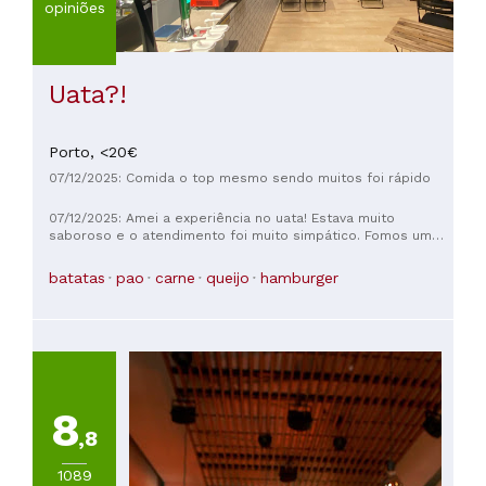
opiniões
Uata?!
Porto,
<20€
07/12/2025: Comida o top mesmo sendo muitos foi rápido
07/12/2025: Amei a experiência no uata! Estava muito
saboroso e o atendimento foi muito simpático. Fomos um
grupo de 13 pessoas e prontamente o senhor arranjou as
condições para nos instalarmos. Muito obrigada! É para
batatas
pao
carne
queijo
hamburger
repetir!
8
,8
1089