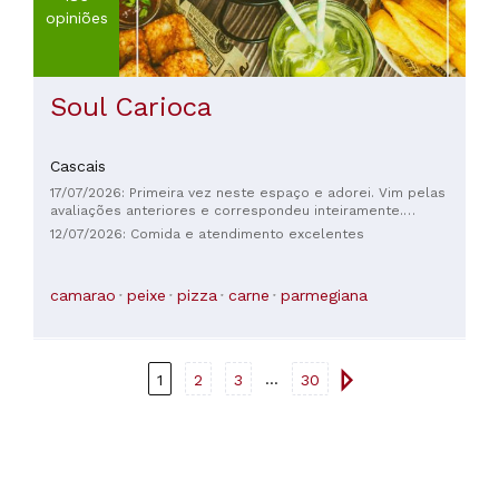
opiniões
Soul Carioca
Cascais
17/07/2026: Primeira vez neste espaço e adorei. Vim pelas
avaliações anteriores e correspondeu inteiramente.
Excelente comida, serviço e esplanada. Recomendo.
12/07/2026: Comida e atendimento excelentes
camarao
peixe
pizza
carne
parmegiana
...
1
2
3
30