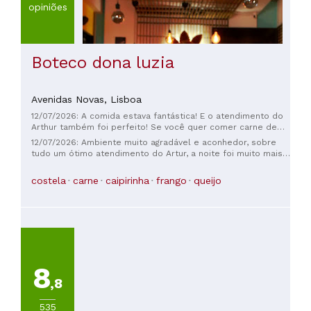
opiniões
Boteco dona luzia
Avenidas Novas,
Lisboa
12/07/2026: A comida estava fantástica! E o atendimento do
Arthur também foi perfeito! Se você quer comer carne de
qualidade, nós definitivamente recomendamos.
12/07/2026: Ambiente muito agradável e aconhedor, sobre
tudo um ótimo atendimento do Artur, a noite foi muito mais
agradável com todas as indicações dele, comida saborosa,
dinks ótimos e refrescantes. Foi uma excelente noite .
costela
carne
caipirinha
frango
queijo
8
,8
535