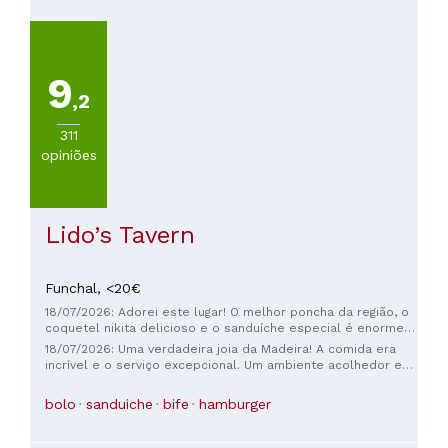
Menos
de
20€
9
(
140
)
,2
De
20
311
a
opiniões
30€
(
71
)
De
30
Lido’s Tavern
a
45€
(
46
)
Funchal,
<20€
De
18/07/2026: Adorei este lugar! O melhor poncha da região, o
45
coquetel nikita delicioso e o sanduíche especial é enorme e
a
super satisfatório. Ótimo custo-benefício!
18/07/2026: Uma verdadeira joia da Madeira! A comida era
60€
incrível e o serviço excepcional. Um ambiente acolhedor e
caloroso, com uma atmosfera encantadora em todos os
(
16
)
sentidos. Uma visita obrigatória para provar o melhor prego
bolo
sanduiche
bife
hamburger
De
embolo do caco (sanduíche de bife!) e poncha da ilha.
60
a