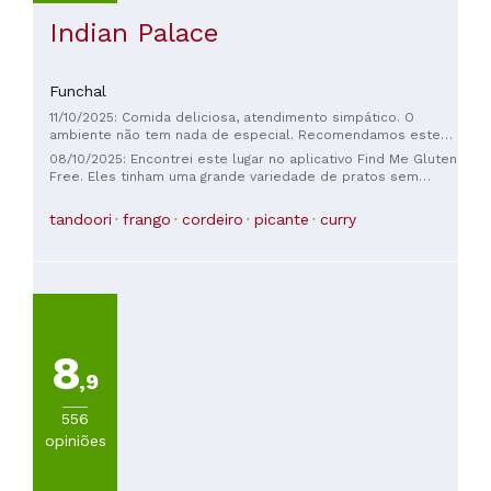
Indian Palace
Funchal
11/10/2025: Comida deliciosa, atendimento simpático. O
ambiente não tem nada de especial. Recomendamos este
lugar!
08/10/2025: Encontrei este lugar no aplicativo Find Me Gluten
Free. Eles tinham uma grande variedade de pratos sem
glúten (quase tudo no cardápio era ou poderia ser sem
glúten). O proprietário levou o pedido sem glúten muito a
tandoori
frango
cordeiro
picante
curry
sério desde o início e garantiu que tudo fosse preparado
corretamente e com segurança. Equipe muito simpática em
geral. Muito prestativa e educada. Ambiente agradável.
Voltaria novamente.
8
,9
556
opiniões