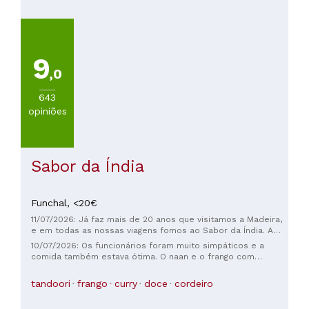
9
,0
643
opiniões
Sabor da Índia
Funchal,
<20€
11/07/2026: Já faz mais de 20 anos que visitamos a Madeira,
e em todas as nossas viagens fomos ao Sabor da Índia. A
comida é maravilhosa, tem o sabor da comida indiana
10/07/2026: Os funcionários foram muito simpáticos e a
caseira, e os funcionários são adoráveis, acolhedores e
comida também estava ótima. O naan e o frango com
simpáticos.
manteiga estavam especialmente impressionantes.
Recomendo pedir arroz para acompanhar o frango com
tandoori
frango
curry
doce
cordeiro
manteiga.