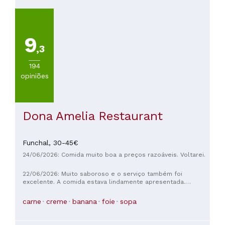
COZINHA
Otras
cocinhas
9
(
229
)
,3
Outras
cocinhas
194
européias
opiniões
(
217
)
Portuguesa
(
130
)
Frutos
Dona Amelia Restaurant
do
mar
(
111
)
Funchal,
30-45€
Mediterraneo
24/06/2026: Comida muito boa a preços razoáveis. Voltarei.
(
111
)
22/06/2026: Muito saboroso e o serviço também foi
excelente. A comida estava lindamente apresentada.
VER
Voltaria com prazer.
TODAS
carne
creme
banana
foie
sopa
PREÇOS