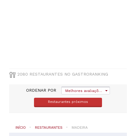
Câmara
de
Lobos
(
100
)
Ribeira
Brava
(
67
)
Santana
(
62
)
São
Vicente
(
62
)
2080 RESTAURANTES NO GASTRORANKING
Ponta
do
Sol
ORDENAR POR
Melhores avaliações
(
47
)
Restaurantes próximos
VER
TODAS
INÍCIO
RESTAURANTES
MADEIRA
TIPO
DE