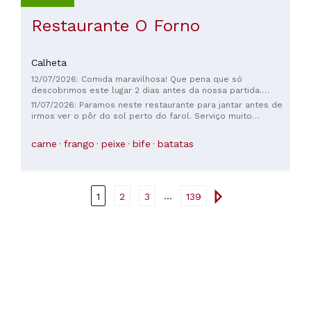
Restaurante O Forno
Calheta
12/07/2026: Comida maravilhosa! Que pena que só
descobrimos este lugar 2 dias antes da nossa partida.
Adoramos as espetadas - espetinhos de carne grelhados na
11/07/2026: Paramos neste restaurante para jantar antes de
perfeição no forno a carvão.
irmos ver o pôr do sol perto do farol. Serviço muito
simpático. Grande variedade de pratos. Experimentamos o
caco bolo com queijo derretido, chilipote e fish and chips.
carne
frango
peixe
bife
batatas
Tudo estava delicioso!
...
1
2
3
139