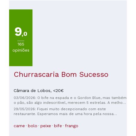
9
,0
165
opiniões
Churrascaria Bom Sucesso
Câmara de Lobos,
<20€
03/06/2026: O bife na espada e o Gordon Blue, mas também
o pão, são algo indescritível, merecem 5 estrelas. A melhor
comida de Câmara do Lobo.
29/05/2026: Fiquei muito decepcionado com este
restaurante. Esperamos mais de uma hora pela nossa
comida; claramente, os turistas não são valorizados neste
estabelecimento. É uma pena, porque a comida não estava
carne
bolo
peixe
bife
frango
ruim.