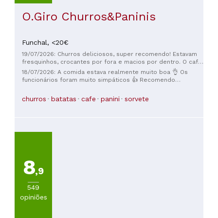
O.Giro Churros&Paninis
Funchal,
<20€
19/07/2026: Churros deliciosos, super recomendo! Estavam
fresquinhos, crocantes por fora e macios por dentro. O café
também estava ótimo.
18/07/2026: A comida estava realmente muito boa 👌 Os
funcionários foram muito simpáticos 👍 Recomendo
totalmente quando estiver em Funchal 🇵🇹
churros
batatas
cafe
panini
sorvete
8
,9
549
opiniões