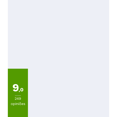
9
,0
249
opiniões