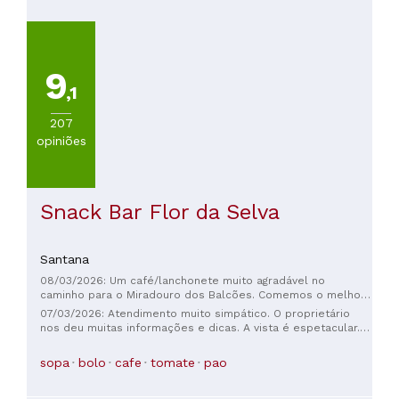
100€
(
11
)
Mais
de
9
100€
,1
(
7
)
207
opiniões
Snack Bar Flor da Selva
Santana
08/03/2026: Um café/lanchonete muito agradável no
caminho para o Miradouro dos Balcões. Comemos o melhor
cheesecake da Madeira! Perguntamos se podíamos levar
07/03/2026: Atendimento muito simpático. O proprietário
metade de uma torta de cheesecake, e a dona foi procurar
nos deu muitas informações e dicas. A vista é espetacular.
uma caixa para guardá-la, que encontrou. Saboreamos o
Opções sem glúten disponíveis.
cheesecake por alguns dias depois da nossa visita! O café é
sopa
bolo
cafe
tomate
pao
bom. A vista é maravilhosa!