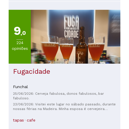
9
,0
224
opiniões
Fugacidade
Funchal
25/06/2026: Cerveja fabulosa, donos fabulosos, bar
fabuloso.
23/06/2026: Visitei este lugar no sábado passado, durante
nossas férias na Madeira. Minha esposa é cervejeira
profissional, então estamos sempre à procura de cervejas
mais incomuns e interessantes. A FugaCidade é uma joia rara!
tapas
cafe
Atrás do balcão estava o proprietário, que dedicou um
tempo para nos explicar o cardápio e nos permitiu