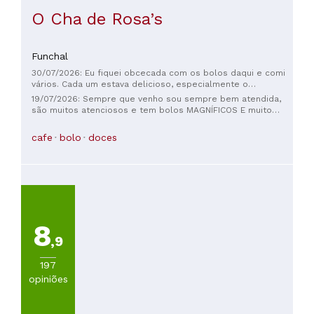
O Cha de Rosa’s
Funchal
30/07/2026: Eu fiquei obcecada com os bolos daqui e comi
vários. Cada um estava delicioso, especialmente o
tradicional bolo de queijo branco, achatado e redondo, que
19/07/2026: Sempre que venho sou sempre bem atendida,
você encontra por toda a ilha! Foi uma recomendação de
são muitos atenciosos e tem bolos MAGNÍFICOS E muito
uma das funcionárias (uma loira platinada – ela foi
bons!!! Eu adoro vir cá!!
fantástica!) e acabou sendo o meu favorito. Lugar acolhedor,
cafe
bolo
doces
limpo, com funcionários simpáticos e bem informados. Muito
melhor do que outras casas de chá semelhantes por perto.
8
,9
197
opiniões