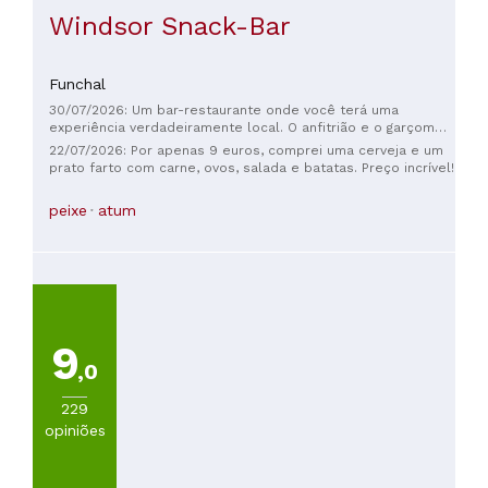
Windsor Snack-Bar
Funchal
30/07/2026: Um bar-restaurante onde você terá uma
experiência verdadeiramente local. O anfitrião e o garçom
foram muito simpáticos, e os preços são ótimos! Não se
22/07/2026: Por apenas 9 euros, comprei uma cerveja e um
assuste com a aparência externa do lugar, vale muito a pena
prato farto com carne, ovos, salada e batatas. Preço incrível!
a visita!
peixe
atum
9
,0
229
opiniões