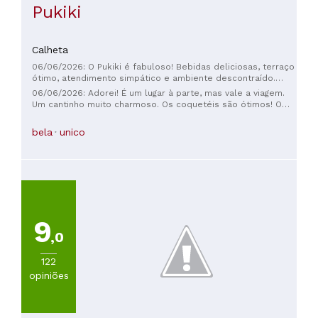
Pukiki
Calheta
06/06/2026: O Pukiki é fabuloso! Bebidas deliciosas, terraço
ótimo, atendimento simpático e ambiente descontraído.
Adoro bares tiki e este foi uma delícia. Adoraria voltar!
06/06/2026: Adorei! É um lugar à parte, mas vale a viagem.
Um cantinho muito charmoso. Os coquetéis são ótimos! O
atendimento é super simpático e rápido, e os preços são
excelentes. Os produtos à venda também são incríveis! Todo
bela
unico
mundo deveria ir lá se visitar a Madeira.
9
,0
122
opiniões