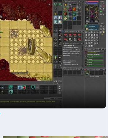
ay
deo
o