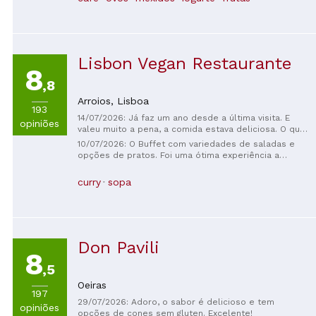
Lisbon Vegan Restaurante
8
,8
Arroios,
Lisboa
193
14/07/2026: Já faz um ano desde a última visita. E
opiniões
valeu muito a pena, a comida estava deliciosa. O que
mais se pode pedir?
10/07/2026: O Buffet com variedades de saladas e
opções de pratos. Foi uma ótima experiência a
comida estava fresca e muito bem preparada.
Recomendo a Sobremesa cheesecake veg estava
curry
sopa
incrível.
Don Pavili
8
,5
Oeiras
197
29/07/2026: Adoro, o sabor é delicioso e tem
opiniões
opções de cones sem gluten. Excelente!