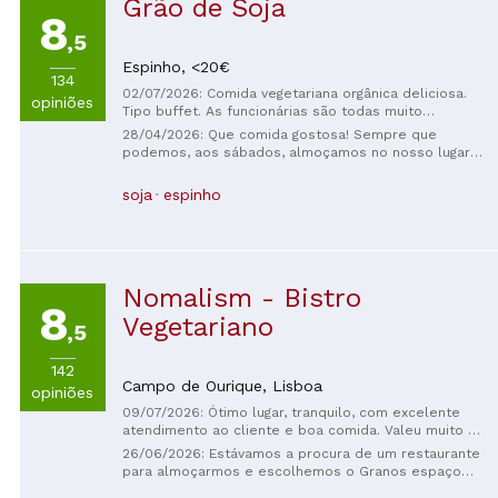
Grão de Soja
8
,5
Espinho,
<20€
134
02/07/2026: Comida vegetariana orgânica deliciosa.
opiniões
Tipo buffet. As funcionárias são todas muito
simpáticas e atenciosas. Há uma variedade de pratos
28/04/2026: Que comida gostosa! Sempre que
e limonadas. Paguei 10€ por esta refeição e bebida
podemos, aos sábados, almoçamos no nosso lugar
da foto.
preferido. A par do ambiente acolhedor, a comida é
excelente. Sempre boa, muito bem servida, e com
soja
espinho
atendimento simpático e profissional. Nunca nos
arrependemos de lá ir, e comentar não é mais do
que fazer justiça a um trabalho digno e competente.
A voltar sempre!
Nomalism - Bistro
8
Vegetariano
,5
142
Campo de Ourique,
Lisboa
opiniões
09/07/2026: Ótimo lugar, tranquilo, com excelente
atendimento ao cliente e boa comida. Valeu muito a
pena, experimentei alguns itens do cardápio, mas o
26/06/2026: Estávamos a procura de um restaurante
croissant estava o melhor.
para almoçarmos e escolhemos o Granos espaço
vegetariano e nos surpreendemos com prato muito