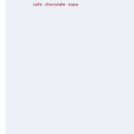
bem servido e apresentado comida excelente
cafe
chocolate
sopa
qualidade. Tudo fresquinho e maravilhoso 😊
Voltaremos em breve