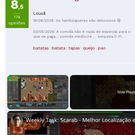
8
,5
Lousã
174
19/06/2026: Os hambúrgueres são deliciosos 🤤
opiniões
03/05/2026: A comida não é nada de especial para o
que se paga… comida medíocre … simpatia 0 !!!!
Primeira e última vez!
batatas
batata
tapas
queijo
pao
×
Now Playi
Play
Unmute
Fullscreen
Weekly Task: Scarab - Melhor Localização