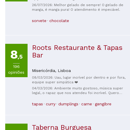
26/07/2026: Melhor gelado de sempre! O gelado de
manga, é manga pura! O atendimento é impecável.
sorvete
chocolate
Roots Restaurante & Tapas
8
Bar
,5
196
Misericórdia,
Lisboa
opiniões
08/03/2026: Uau, lugar incrível por dentro e por fora,
equipe super simpática ❤️
04/03/2026: Ambiente muito gostoso, música super
legal, o rapaz que nos atendeu foi incrível. Quero
voltar p provar a sobremesa!!
tapas
curry
dumplings
carne
gengibre
Taberna Burguesa