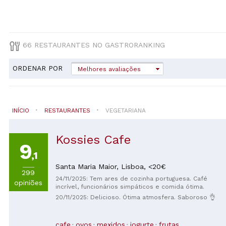
66 RESTAURANTES NO GASTRORANKING
ORDENAR POR
Melhores avaliações
INÍCIO
RESTAURANTES
VEGETARIANA
Kossies Cafe
9
,1
Santa Maria Maior,
Lisboa,
<20€
299
24/11/2025: Tem ares de cozinha portuguesa. Café
opiniões
incrível, funcionários simpáticos e comida ótima.
20/11/2025: Delicioso. Ótima atmosfera. Saboroso 👌
cafe
ovos
mexidos
iogurte
frutas