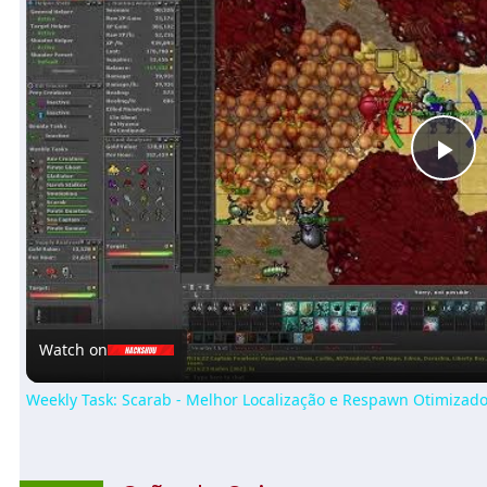
Pl
Vi
Watch on
Weekly Task: Scarab - Melhor Localização e Respawn Otimizad