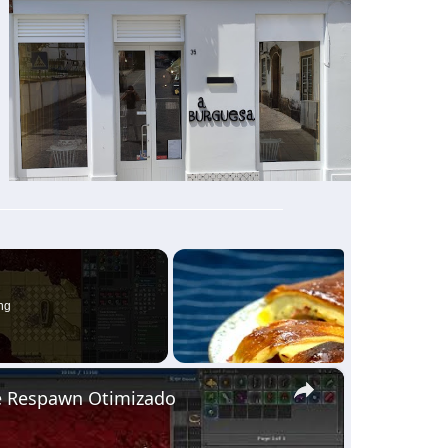
ng
×
 e Respawn Otimizado