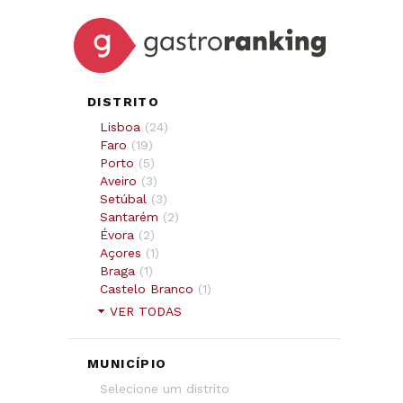
DISTRITO
Lisboa
(
24
)
Faro
(
19
)
Porto
(
5
)
Aveiro
(
3
)
Setúbal
(
3
)
Santarém
(
2
)
Évora
(
2
)
Açores
(
1
)
Braga
(
1
)
Castelo Branco
(
1
)
VER TODAS
MUNICÍPIO
Selecione um distrito