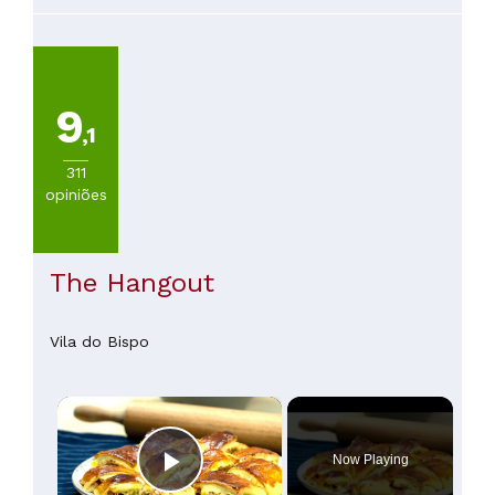
9
,1
311
opiniões
The Hangout
Vila do Bispo
×
Now Playing
Play Video