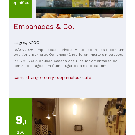
opiniões
Empanadas & Co.
Lagos,
<20€
16/07/2026: Empanadas incríveis. Muito saborosas e com um
equilíbrio perfeito. Os funcionários foram muito simpáticos e
acolhedores.
14/07/2026: A poucos passos das ruas movimentadas do
centro de Lagos, um ótimo lugar para saborear uma
empanada e uns copos de vinho verde Adamado.
Atendimento excelente e simpático, e um agradável espaço
carne
frango
curry
cogumelos
cafe
ao ar livre numa rua tranquila. Recomendo muito uma visita!
👍👍👍👍👍
9
,1
296