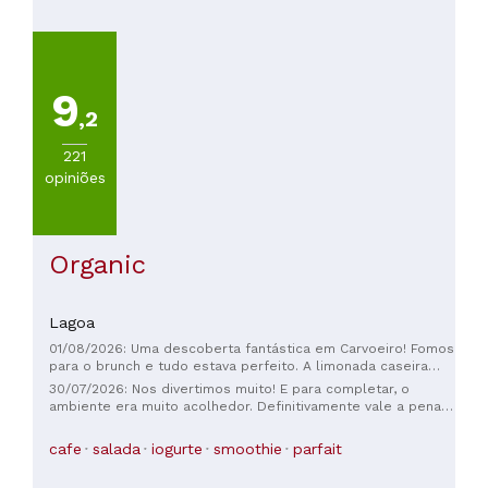
a
100€
(
12
)
Mais
de
9
100€
,2
(
11
)
221
opiniões
Organic
Lagoa
01/08/2026: Uma descoberta fantástica em Carvoeiro! Fomos
para o brunch e tudo estava perfeito. A limonada caseira
estava absolutamente deliciosa, muito refrescante e cheia
30/07/2026: Nos divertimos muito! E para completar, o
de sabor. Os pratos vegetarianos e veganos são originais,
ambiente era muito acolhedor. Definitivamente vale a pena
sofisticados e preparados com ingredientes de alta
experimentar!
qualidade. Cada prato é tão bonito quanto saboroso. O
cafe
salada
iogurte
smoothie
parfait
serviço foi agradável e o ambiente muito acolhedor.
Recomendo muito este lugar; com certeza voltaremos!