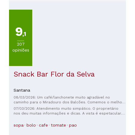
9
,1
207
opiniões
Snack Bar Flor da Selva
Santana
08/03/2026: Um café/lanchonete muito agradável no
caminho para o Miradouro dos Balcões. Comemos o melhor
cheesecake da Madeira! Perguntamos se podíamos levar
07/03/2026: Atendimento muito simpático. O proprietário
metade de uma torta de cheesecake, e a dona foi procurar
nos deu muitas informações e dicas. A vista é espetacular.
uma caixa para guardá-la, que encontrou. Saboreamos o
Opções sem glúten disponíveis.
cheesecake por alguns dias depois da nossa visita! O café é
sopa
bolo
cafe
tomate
pao
bom. A vista é maravilhosa!