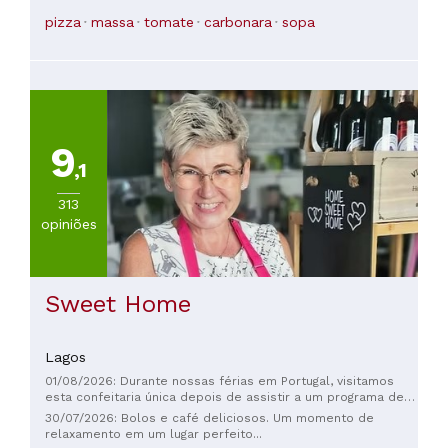
pizza
massa
tomate
carbonara
sopa
9
,1
313
opiniões
Sweet Home
Lagos
01/08/2026: Durante nossas férias em Portugal, visitamos
esta confeitaria única depois de assistir a um programa de
TV em que Monika falava sobre sua vida e seus sonhos em
30/07/2026: Bolos e café deliciosos. Um momento de
Lagos. Foi uma das melhores decisões que tomamos
relaxamento em um lugar perfeito...
durante nossa estadia. Fomos recebidos calorosamente