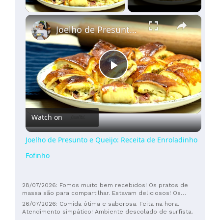
×
Joelho de Presunto e Queijo: Receita de Enroladinho Fofinho
Play
Video
Watch on
Joelho de Presunto e Queijo: Receita de Enroladinho
Fofinho
28/07/2026: Fomos muito bem recebidos! Os pratos de
massa são para compartilhar. Estavam deliciosos! Os
sabores eram muito puros. Excelente custo-benefício
26/07/2026: Comida ótima e saborosa. Feita na hora.
também! Definitivamente recomendo.
Atendimento simpático! Ambiente descolado de surfista.