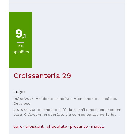
9
,1
191
opiniões
Croissanteria 29
Lagos
01/08/2026: Ambiente agradável. Atendimento simpático.
Delicioso.
29/07/2026: Tomamos o café da manhã e nos sentimos em
casa. O garçom foi adorável e a comida estava perfeita.
Precisamos apoiar mais os negócios locais!
cafe
croissant
chocolate
presunto
massa