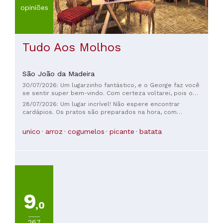
opiniões
Tudo Aos Molhos
São João da Madeira
30/07/2026: Um lugarzinho fantástico, e o George faz você
se sentir super bem-vindo. Com certeza voltarei, pois o
prato de arroz cremoso estava delicioso.
28/07/2026: Um lugar incrível! Não espere encontrar
cardápios. Os pratos são preparados na hora, com
ingredientes locais, carnes de primeira qualidade e pães
artesanais que surpreendem — tudo é incrivelmente bom.
unico
arroz
cogumelos
picante
batata
Não deixe de experimentar as francesinhas; são deliciosas e
muito originais. Some a isso a paixão do dono (peço
desculpas por não me lembrar do nome dele) e você terá
um lugar perfeito para desfrutar de uma ótima refeição e
momentos muito agradáveis. Um daqueles lugares para onde
você sempre quer voltar.
9
,0
267