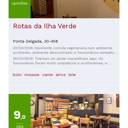
opiniões
Rotas da Ilha Verde
Ponta Delgada,
30-45€
30/03/2026: Excelente comida vegetariana num ambiente
acolhedor, ambiente descontraído e funcionários simpáticos.
No entanto, as porções são um pouco grandes.
28/03/2026: Tivemos um jantar maravilhoso aqui. Os
funcionários foram muito simpáticos e acolhedores, e
comemos o melhor risoto que já provamos.
bolo
mousse
carne
arroz
brie
9
,0
269