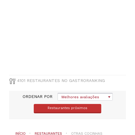
Açores
(
113
)
VER
TODAS
MUNICÍPIO
Selecione
um
distrito
4101 RESTAURANTES NO GASTRORANKING
TIPO
DE
COZINHA
ORDENAR POR
Melhores avaliações
Restaurantes próximos
Otras
cocinhas
INÍCIO
RESTAURANTES
OTRAS COCINHAS