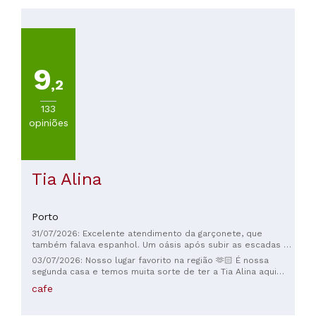
PREÇOS
Menos
de
20€
(
643
)
9
De
,2
20
a
133
30€
opiniões
(
175
)
De
30
Tia Alina
a
45€
(
69
)
Porto
De
45
31/07/2026: Excelente atendimento da garçonete, que
também falava espanhol. Um oásis após subir as escadas da
a
parte baixa do rio. Altamente recomendado.
60€
03/07/2026: Nosso lugar favorito na região 🫶🏻 É nossa
segunda casa e temos muita sorte de ter a Tia Alina aqui
(
18
)
pertinho ☺️
cafe
De
60