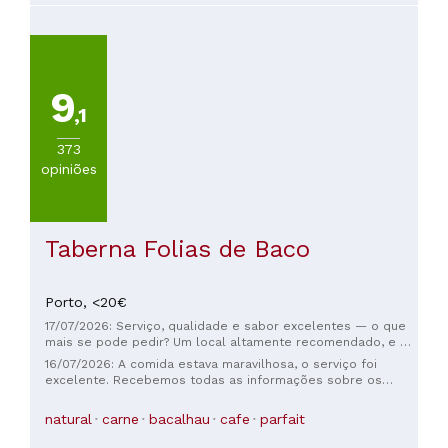
9
,1
373
opiniões
Taberna Folias de Baco
Porto,
<20€
17/07/2026: Serviço, qualidade e sabor excelentes — o que
mais se pode pedir? Um local altamente recomendado, e o
vinho da casa definitivamente vale a pena experimentar e
16/07/2026: A comida estava maravilhosa, o serviço foi
comprar.
excelente. Recebemos todas as informações sobre os
pratos e bebidas. Tudo era muito acolhedor e aconchegante.
Voltaremos com certeza!
natural
carne
bacalhau
cafe
parfait