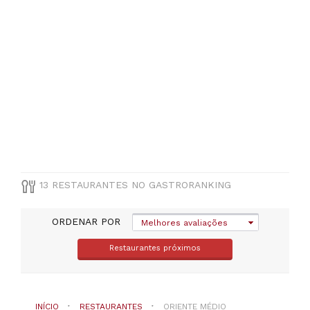
um
distrito
TIPO
DE
COZINHA
Oriente
Médio
PREÇOS
13 RESTAURANTES NO GASTRORANKING
De
20
a
ORDENAR POR
Melhores avaliações
30€
(
1
)
Restaurantes próximos
De
30
a
45€
INÍCIO
RESTAURANTES
ORIENTE MÉDIO