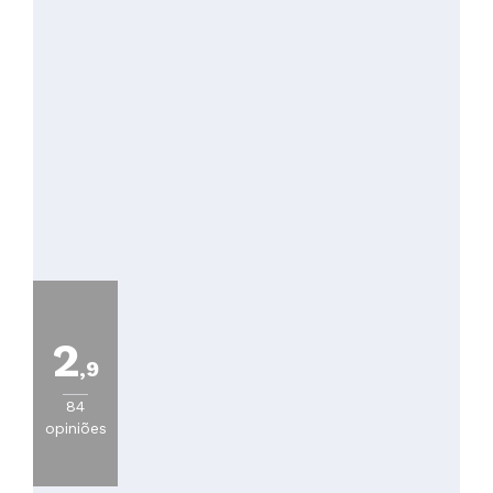
2
,9
84
opiniões