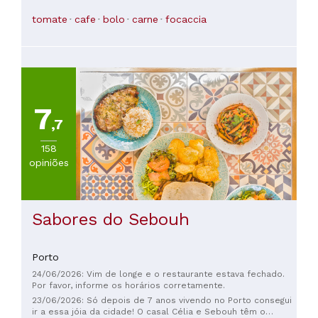
persa! Pedimos Ash reshteh e Kashk o bademjan e,
sinceramente, não estavam nem perto de como deveriam
tomate
cafe
bolo
carne
focaccia
ser preparados.
7
,7
158
opiniões
Sabores do Sebouh
Porto
24/06/2026: Vim de longe e o restaurante estava fechado.
Por favor, informe os horários corretamente.
23/06/2026: Só depois de 7 anos vivendo no Porto consegui
ir a essa jóia da cidade! O casal Célia e Sebouh têm o