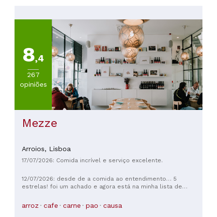
(
1
)
8
,4
267
opiniões
Mezze
Arroios,
Lisboa
17/07/2026: Comida incrível e serviço excelente.
12/07/2026: desde de a comida ao entendimento… 5
estrelas! foi um achado e agora está na minha lista de
favoritos!!
arroz
cafe
carne
pao
causa