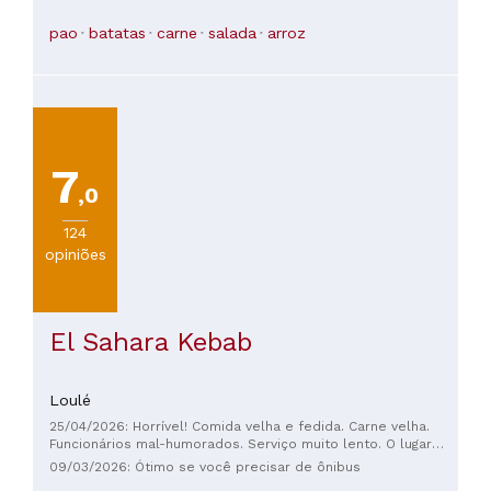
restaurante a 15 anos, muito bem localizado no centro do
Porto e servem Comida sírio-libanesa tradicional e caseira
pao
batatas
carne
salada
arroz
cheia de afeto, com muito cuidado com ingredientes e
algumas referências de vinhos libaneses biológicos e sírios.
O melhor falafel que já provei, as famosas pastinhas (falafel,
húmus, muhamara e labneh) são maravilhosas! Excelente
custo-benefício!
7
,0
124
opiniões
El Sahara Kebab
Loulé
25/04/2026: Horrível! Comida velha e fedida. Carne velha.
Funcionários mal-humorados. Serviço muito lento. O lugar
inteiro cheira muito mal.
09/03/2026: Ótimo se você precisar de ônibus