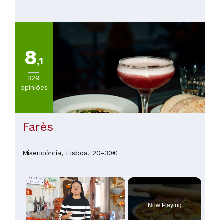
8
,1
329
opiniões
Farès
Misericórdia,
Lisboa,
20-30€
×
Now Playing