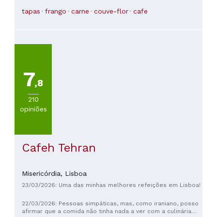
(com exceção da bartender loira, um abraço para você, você
é demais!), a comida era cara e, honestamente, não era lá
tapas
frango
carne
couve-flor
cafe
essas coisas. O halloumi tinha um gosto residual muito
estranho (e eu normalmente adoro halloumi com tahine).
Estava quente lá dentro e nós dois acabamos passando
mal/com náuseas depois de terminar. Talvez tenhamos
escolhido os pratos errados no cardápio, porque parece um
lugar ótimo, mas infelizmente essa não foi a nossa
experiência.
7
,8
210
opiniões
Cafeh Tehran
Misericórdia,
Lisboa
23/03/2026: Uma das minhas melhores refeições em Lisboa!
22/03/2026: Pessoas simpáticas, mas, como iraniano, posso
afirmar que a comida não tinha nada a ver com a culinária