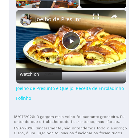
×
Play
Unmute
Fullscreen
Joelho de Presunto e Queijo: Receita de Enroladinho Fofinho
Play
Video
Watch on
Joelho de Presunto e Queijo: Receita de Enroladinho
Fofinho
18/07/2026: O garçom mais velho foi bastante grosseiro. Eu
entendo que o trabalho pode ficar intenso, mas não se
pode levantar a voz para os clientes.
17/07/2026: Sinceramente, não entendemos todo o alvoroço.
Claro, é um lugar bonito. Mas os funcionários foram rudes