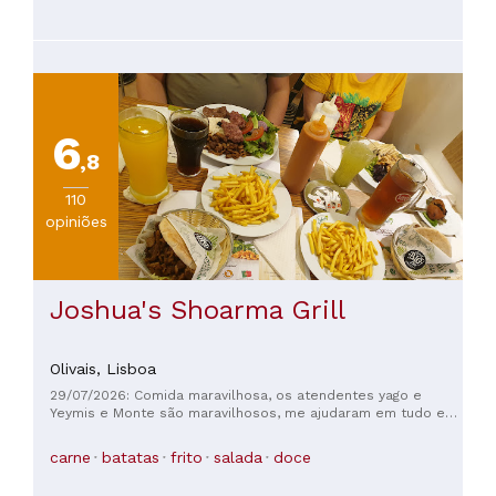
6
,8
110
opiniões
Joshua's Shoarma Grill
Olivais,
Lisboa
29/07/2026: Comida maravilhosa, os atendentes yago e
Yeymis e Monte são maravilhosos, me ajudaram em tudo e
me ofereceram o melhor atendimento, adorei a simpatia 🥰
🥰🥰🥰
carne
batatas
frito
salada
doce