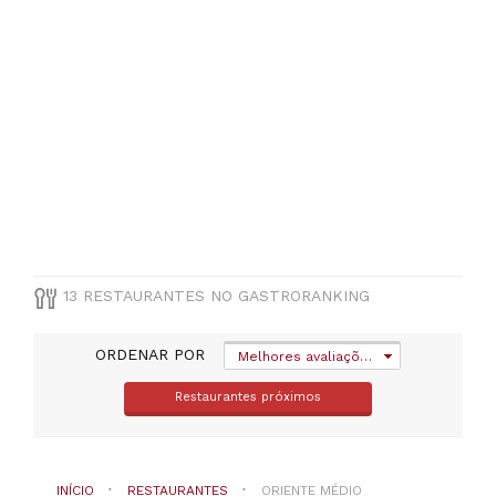
um
distrito
TIPO
DE
COZINHA
Oriente
Médio
PREÇOS
13 RESTAURANTES NO GASTRORANKING
De
20
a
ORDENAR POR
Melhores avaliações
30€
(
1
)
Restaurantes próximos
De
30
a
45€
INÍCIO
RESTAURANTES
ORIENTE MÉDIO