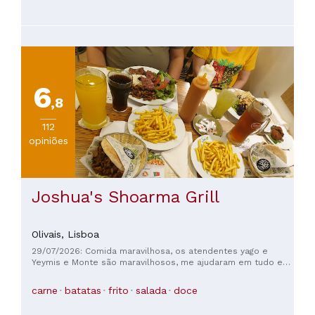
6
,8
112
opiniões
Joshua's Shoarma Grill
Olivais,
Lisboa
29/07/2026: Comida maravilhosa, os atendentes yago e
Yeymis e Monte são maravilhosos, me ajudaram em tudo e
me ofereceram o melhor atendimento, adorei a simpatia 🥰
🥰🥰🥰
carne
batatas
frito
salada
doce