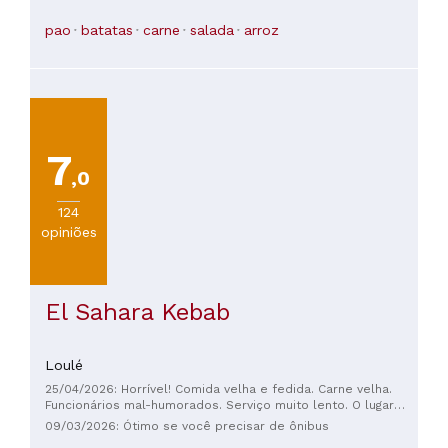
restaurante a 15 anos, muito bem localizado no centro do
Porto e servem Comida sírio-libanesa tradicional e caseira
pao
batatas
carne
salada
arroz
cheia de afeto, com muito cuidado com ingredientes e
algumas referências de vinhos libaneses biológicos e sírios.
O melhor falafel que já provei, as famosas pastinhas (falafel,
húmus, muhamara e labneh) são maravilhosas! Excelente
custo-benefício!
7
,0
124
opiniões
El Sahara Kebab
Loulé
25/04/2026: Horrível! Comida velha e fedida. Carne velha.
Funcionários mal-humorados. Serviço muito lento. O lugar
inteiro cheira muito mal.
09/03/2026: Ótimo se você precisar de ônibus