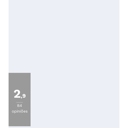
2
,9
84
opiniões