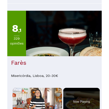
8
,1
329
opiniões
Farès
Misericórdia,
Lisboa,
20-30€
×
Now Playing