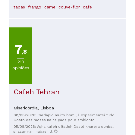
(com exceção da bartender loira, um abraço para você, você
é demais!), a comida era cara e, honestamente, não era lá
tapas
frango
carne
couve-flor
cafe
essas coisas. O halloumi tinha um gosto residual muito
estranho (e eu normalmente adoro halloumi com tahine).
Estava quente lá dentro e nós dois acabamos passando
mal/com náuseas depois de terminar. Talvez tenhamos
escolhido os pratos errados no cardápio, porque parece um
lugar ótimo, mas infelizmente essa não foi a nossa
experiência.
7
,8
210
opiniões
Cafeh Tehran
Misericórdia,
Lisboa
08/08/2026: Cardápio muito bom, já experimentei tudo.
Gosto das mesas na calçada pelo ambiente.
05/08/2026: Agha kafeh oftadeh Dasté kharejia donbal
ghazay irani nabashid. 😊