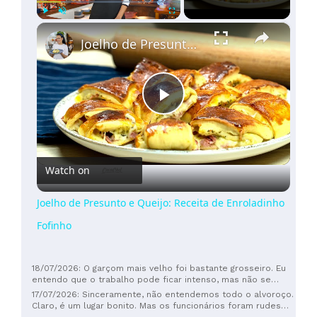
×
Play
Unmute
Fullscreen
Joelho de Presunto e Queijo: Receita de Enroladinho Fofinho
Play
Video
Watch on
Joelho de Presunto e Queijo: Receita de Enroladinho
Fofinho
18/07/2026: O garçom mais velho foi bastante grosseiro. Eu
entendo que o trabalho pode ficar intenso, mas não se
pode levantar a voz para os clientes.
17/07/2026: Sinceramente, não entendemos todo o alvoroço.
Claro, é um lugar bonito. Mas os funcionários foram rudes