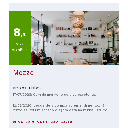
(
1
)
8
,4
267
opiniões
Mezze
Arroios,
Lisboa
17/07/2026: Comida incrível e serviço excelente.
12/07/2026: desde de a comida ao entendimento… 5
estrelas! foi um achado e agora está na minha lista de
favoritos!!
arroz
cafe
carne
pao
causa