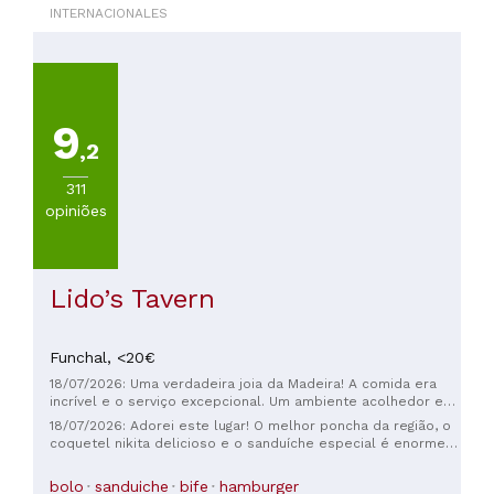
INTERNACIONALES
PREÇOS
Menos
de
20€
(
67
)
9
De
,2
20
311
a
opiniões
30€
(
61
)
De
30
Lido’s Tavern
a
45€
(
39
)
Funchal,
<20€
De
18/07/2026: Uma verdadeira joia da Madeira! A comida era
45
incrível e o serviço excepcional. Um ambiente acolhedor e
a
caloroso, com uma atmosfera encantadora em todos os
18/07/2026: Adorei este lugar! O melhor poncha da região, o
60€
sentidos. Uma visita obrigatória para provar o melhor prego
coquetel nikita delicioso e o sanduíche especial é enorme e
(
17
)
embolo do caco (sanduíche de bife!) e poncha da ilha.
super satisfatório. Ótimo custo-benefício!
De
bolo
sanduiche
bife
hamburger