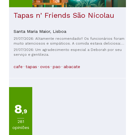
Tapas n’ Friends São Nicolau
Santa Maria Maior,
Lisboa
21/07/2026: Altamente recomendado!! Os funcionários foram
muito atenciosos e simpáticos. A comida estava deliciosa:
bowls, hambúrgueres e tacos. Recomendo muito e com
21/07/2026: Um agradecimento especial a Deborah por seu
certeza voltarei! É recomendável fazer reserva para evitar
serviço e gentileza.
filas, pois fica em uma área turística.
cafe
tapas
ovos
pao
abacate
8
,9
281
opiniões