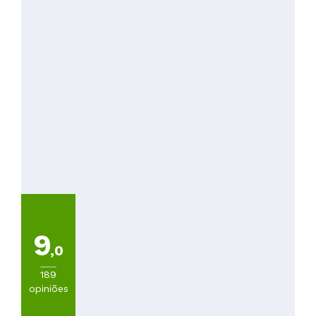
9
,0
189
opiniões