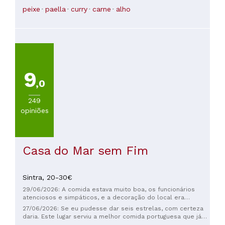
são muito atenciosos e parecem genuinamente gratos pela
peixe
paella
curry
carne
alho
sua visita, embora seja sempre necessário reservar, pois o
restaurante é muito popular. Nunca mais virei ao Algarve sem
reservar uma refeição no A Galé.
9
,0
249
opiniões
Casa do Mar sem Fim
Sintra,
20-30€
29/06/2026: A comida estava muito boa, os funcionários
atenciosos e simpáticos, e a decoração do local era
interessante. Mas tenha cuidado ao pedir as sobremesas.
27/06/2026: Se eu pudesse dar seis estrelas, com certeza
Eles oferecem cerejas com sorvete e depois cobram €8
daria. Este lugar serviu a melhor comida portuguesa que já
por duas sobremesas: as cerejas (7 unidades) mais €3,50
comemos; cada prato era simplesmente excepcional e