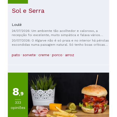
Sol e Serra
Loulé
24/07/2026: Um ambiente tão acolhedor e caloroso, a
recepção foi excelente, muito simpática e falava vários
idiomas. Quanto à comida, estava deliciosa. O chef trabalhou
20/07/2026: O Algarve não é só praia e no interior há pérolas
em Paris num restaurante com estrela Michelin e por todo
escondidas numa paisagem natural. Só tenho boas críticas
Portugal. O sorvete de maracujá caseiro foi um sucesso
do restaurante. Entrada de bolinhas de alheiras, perna de
absoluto.
pato confiada, espetada de porco preto. Comida saborosa e
pato
sorvete
creme
porco
arroz
bem servida a espetada até daria para 2. Não houve espaço
para sobremesa mas experimentei o gelado era muito bom.
8
,9
333
opiniões