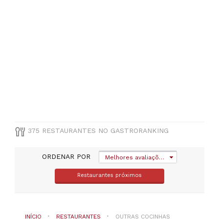
Aveiro
(
8
)
VER
TODAS
MUNICÍPIO
Selecione
um
distrito
375 RESTAURANTES NO GASTRORANKING
TIPO
DE
COZINHA
ORDENAR POR
Melhores avaliações
Restaurantes próximos
Outras
cocinhas
internacionales
INÍCIO
RESTAURANTES
OUTRAS COCINHAS