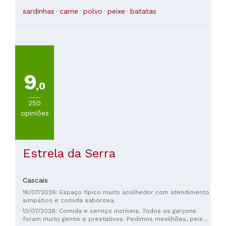
por uma bola de sorvete. A mesma coisa aconteceu com o
cheio de sabor autêntico. O que tornou a experiência ainda
sardinhas
carne
polvo
peixe
batatas
brownie. Eles o oferecem e perguntam se você quer com
mais especial foi a hospitalidade calorosa, genuína e sincera
sorvete, e então cobram o brownie e o sorvete
que nos fez sentir verdadeiramente bem-vindos desde o
separadamente, €9 no total, o que eu acho bem caro.
primeiro momento. Tudo foi mais do que positivo. Altamente
recomendado!
9
,0
250
opiniões
Estrela da Serra
Cascais
16/07/2026: Espaço típico muito acolhedor com atendimento
simpático e comida saborosa.
13/07/2026: Comida e serviço incríveis. Todos os garçons
foram muito gentis e prestativos. Pedimos mexilhões, peixe