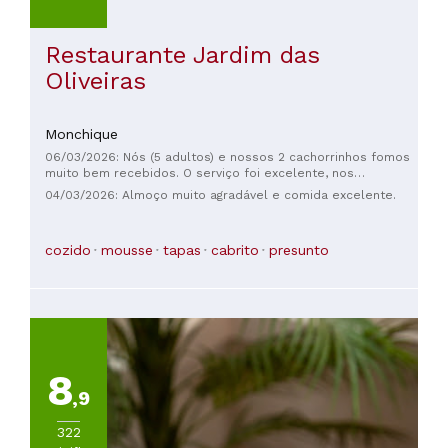
Restaurante Jardim das
Oliveiras
Monchique
06/03/2026: Nós (5 adultos) e nossos 2 cachorrinhos fomos
muito bem recebidos. O serviço foi excelente, nos
aconselharam a pedir apenas 3 pratos principais para
04/03/2026: Almoço muito agradável e comida excelente.
compartilhar, pois as porções são muito generosas! A
comida estava toda muito bem preparada, apresentada e
saborosa! 😋 Ainda bem que reservei uma mesa, pois o
cozido
mousse
tapas
cabrito
presunto
restaurante estava lotado, tanto dentro quanto fora! Com
certeza voltarei para experimentar outros pratos deliciosos!
👍😎🐶
8
,9
322