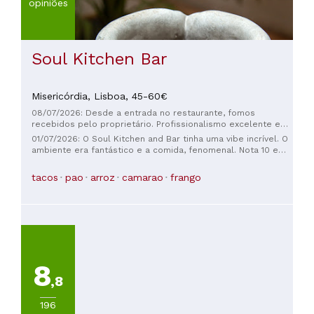
opiniões
Soul Kitchen Bar
Misericórdia,
Lisboa,
45-60€
08/07/2026: Desde a entrada no restaurante, fomos
recebidos pelo proprietário. Profissionalismo excelente e
serviço impecável. As bebidas e os aperitivos estavam
01/07/2026: O Soul Kitchen and Bar tinha uma vibe incrível. O
ótimos. A comida, ainda melhor, com qualidade de cinco
ambiente era fantástico e a comida, fenomenal. Nota 10 em
estrelas. Os pratos eram frescos, com atenção aos
todos os aspectos.
detalhes, ingredientes bem definidos e cozinhados na
tacos
pao
arroz
camarao
frango
perfeição. Viajaria até Lisboa só para esta refeição. Uma
ótima maneira de passar o tempo no país. Recomendo
vivamente. Um sonho para os amantes da gastronomia.
8
,8
196