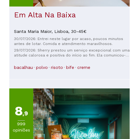
Em Alta Na Baixa
Santa Maria Maior,
Lisboa,
30-45€
30/07/2026: Entrei neste lugar por acaso, poucos minutos
antes de lotar. Comida e atendimento maravilhosos.
29/07/2026: Sherry prestou um serviço excepcional com uma
atitude calorosa e positiva do início ao fim. Ela comunicou-
se com clareza, foi atenta a cada detalhe e nos tratou com
genuíno respeito durante toda a nossa visita. Seu
bacalhau
polvo
risoto
bife
creme
profissionalismo e simpatia tornaram a experiência ainda
mais agradável. Obrigada, Sherry, pelo seu excelente
atendimento ao cliente — nós realmente apreciamos!
8
,9
999
opiniões