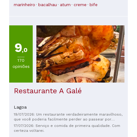
um jantar repleto de surpresas encantadoras e momentos
profunda
marinheiro
bacalhau
atum
creme
bife
inesquecíveis. A atmosfera do Marineiro irá cativar qualquer
pessoa que aprecie, mesmo que minimamente, um design
elegante inspirado no mar. Obrigado por uma noite
inesquecível que encantou quase todos os nossos sentidos!
OBRIGADO!!
9
,0
170
opiniões
Restaurante A Galé
Lagoa
19/07/2026: Um restaurante verdadeiramente maravilhoso,
que você poderia facilmente perder ao passear por
Carvoeiro, mas não deveria. Esta é a nossa segunda refeição
17/07/2026: Serviço e comida de primeira qualidade. Com
no restaurante e ambas foram fantásticas. A comida é
certeza voltarei.
incrivelmente fresca e servida bem quente. Os funcionários