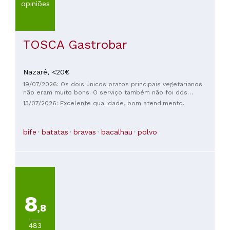
opiniões
TOSCA Gastrobar
Nazaré,
<20€
19/07/2026: Os dois únicos pratos principais vegetarianos
não eram muito bons. O serviço também não foi dos
melhores; recebemos nossos pratos em momentos
13/07/2026: Excelente qualidade, bom atendimento.
completamente diferentes. Eu nem tinha começado a comer
quando todos os outros já tinham terminado.
bife
batatas
bravas
bacalhau
polvo
8
,8
483