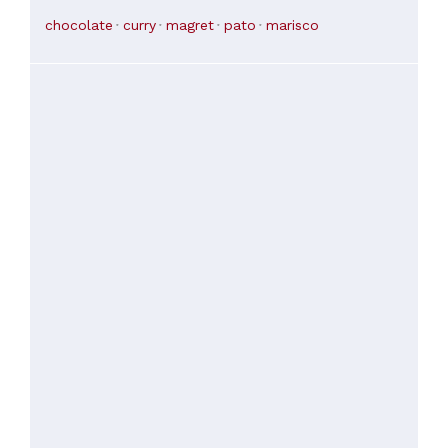
e carne de porco. Tudo estava fenomenal.
chocolate
curry
magret
pato
marisco