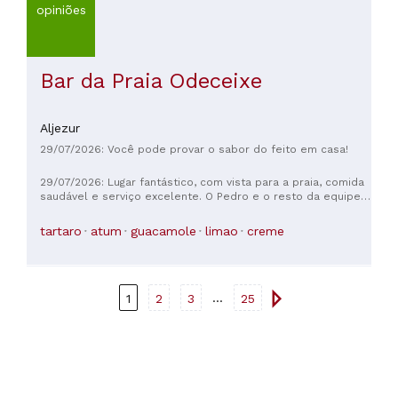
opiniões
Bar da Praia Odeceixe
Aljezur
29/07/2026: Você pode provar o sabor do feito em casa!
29/07/2026: Lugar fantástico, com vista para a praia, comida
saudável e serviço excelente. O Pedro e o resto da equipe
são ótimos.
tartaro
atum
guacamole
limao
creme
...
1
2
3
25