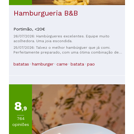
Hamburgueria B&B
Portimão,
<20€
26/07/2026: Hambúrgueres excelentes. Equipe muito
acolhedora. Uma joia escondida.
25/07/2026: Talvez o melhor hambúrguer que já comi.
Perfeitamente preparado, com uma ótima combinação de
temperos. Não deixe de pedir uma cerveja artesanal. Grande
variedade.
batatas
hamburger
carne
batata
pao
8
,9
764
opiniões