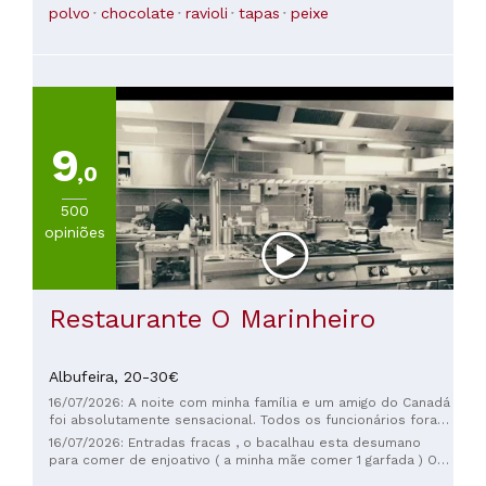
Recomendo e voltaremos várias vezes!
polvo
chocolate
ravioli
tapas
peixe
9
,0
500
opiniões
Restaurante O Marinheiro
Albufeira,
20-30€
16/07/2026: A noite com minha família e um amigo do Canadá
foi absolutamente sensacional. Todos os funcionários foram
incrivelmente simpáticos, mas Maja foi simplesmente
16/07/2026: Entradas fracas , o bacalhau esta desumano
excepcional: jovem, vibrante, acolhedora, profissional e
para comer de enjoativo ( a minha mãe comer 1 garfada ) O
maravilhosamente divertida. E isso foi apenas o começo de
prego nada de mais e costelas de BBC boas . Desilusão