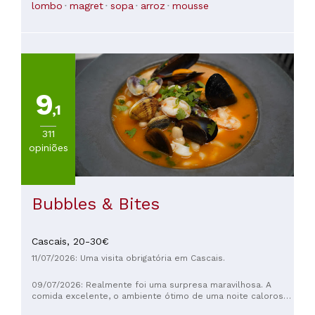
muito prestáveis e preocupados em perguntar ao cliente.
lombo
magret
sopa
arroz
mousse
Recomendo este local para puderem experimentar ao
menos uma vez, está gastronomia.
9
,1
311
opiniões
Bubbles & Bites
Cascais,
20-30€
11/07/2026: Uma visita obrigatória em Cascais.
09/07/2026: Realmente foi uma surpresa maravilhosa. A
comida excelente, o ambiente ótimo de uma noite calorosa
na explanada e o serviço 5 estrelas! Adorámos tudo!