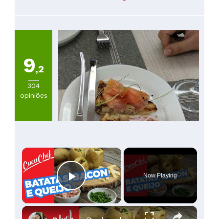
60
a
100€
(
14
)
Mais
de
9
100€
,2
(
10
)
304
opiniões
×
Now Playing
Play Video
×