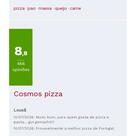
três noites seguidas para experimentar o menu. A relação
custo-benefício é perfeita e os funcionários são adoráveis.
pizza
pao
massa
queijo
carne
8
,8
488
opiniões
Cosmos pizza
Lousã
10/07/2026: Muito bom, para quem gosta de pizza e
pasta.....gut gemacht!!!!
10/07/2026: Provavelmente a melhor pizza de Portugal.