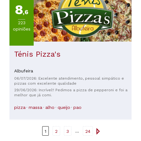
8
,6
223
opiniões
Ténis Pizza's
Albufeira
06/07/2026: Excelente atendimento, pessoal simpático e
pizzas com excelente qualidade
29/06/2026: Incrível!! Pedimos a pizza de pepperoni e foi a
melhor que já comi.
pizza
massa
alho
queijo
pao
...
1
2
3
24