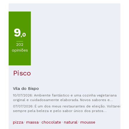
PREÇOS
Menos
de
20€
9
(
88
)
,0
De
20
202
a
opiniões
30€
(
27
)
De
Pisco
30
a
45€
Vila do Bispo
(
6
)
De
10/07/2026: Ambiente fantástico e uma cozinha vegetariana
original e cuidadosamente elaborada. Novos sabores e
45
texturas. Altamente recomendado.
07/07/2026: É um dos meus restaurantes de eleição. Voltarei
a
sempre pela beleza e pelo sabor único dos pratos
60€
apresentados. Pelo espaço acolhedor. E pela prontidão e
(
3
)
disponibilidade de quem me recebe. Obrigada!
pizza
massa
chocolate
natural
mousse
De