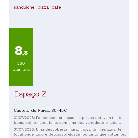
sanduiche
pizza
cafe
8
,8
236
opiniões
Espaço Z
Castelo de Paiva,
30-45€
31/07/2026: Fomos com crianças, as pizzas estavam muito
boas, estilo napolitano, com uma boa variedade e tudo
estava ótimo. O atendimento também foi muito atencioso;
31/07/2026: Uma descoberta maravilhosa! Um restaurante
uma jovem nos atendeu e foi muito prestativa o tempo todo.
local onde tudo é delicioso. Gostamos tanto que voltamos
Se você estiver na região, vale a pena visitar.