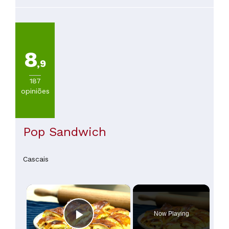
60
a
100€
(
1
)
Mais
8
de
,9
100€
(
1
)
187
opiniões
Pop Sandwich
Cascais
×
Now Playing
Play Video