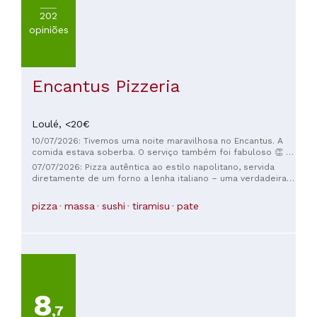
202
opiniões
Encantus Pizzeria
Loulé,
<20€
10/07/2026: Tivemos uma noite maravilhosa no Encantus. A
comida estava soberba. O serviço também foi fabuloso 👏 👏
👏
07/07/2026: Pizza autêntica ao estilo napolitano, servida
diretamente de um forno a lenha italiano – uma verdadeira
iguaria para o paladar. Os ingredientes também são de alta
qualidade. Como diria o famoso pizzaiolo: macia e crocante,
pizza
massa
sushi
tiramisu
pate
exatamente como deve ser!
8
,7