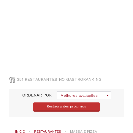
Setúbal
(
13
)
VER
TODAS
MUNICÍPIO
Selecione
um
distrito
351 RESTAURANTES NO GASTRORANKING
TIPO
DE
COZINHA
ORDENAR POR
Melhores avaliações
Restaurantes próximos
Massa
e
Pizza
INÍCIO
RESTAURANTES
MASSA E PIZZA