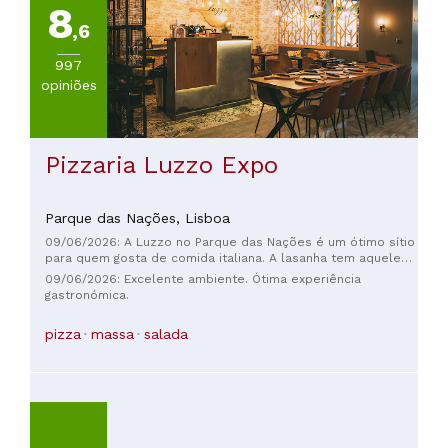
8
,6
997
opiniões
Pizzaria Luzzo Expo
Parque das Nações,
Lisboa
09/06/2026: A Luzzo no Parque das Nações é um ótimo sítio
para quem gosta de comida italiana. A lasanha tem aquele
sabor caseiro e a pizza romana é leve e estaladiça. O
09/06/2026: Excelente ambiente. Ótima experiência
ambiente é descontraído e o atendimento tem um staff
gastronómica.
muito simpático.
pizza
massa
salada