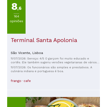
8
,6
164
opiniões
Terminal Santa Apolonia
São Vicente,
Lisboa
11/07/2026: Serviço: 4/5 O garçom foi muito educado e
cortês. Ele também sugeriu versões vegetarianas de vários
pratos. Ambiente: 3/5 O local era muito barulhento, e a
11/07/2026: Os funcionários são simples e prestativos. A
família da mesa ao lado não parava de fazer barulho e não
culinária indiana e portuguesa é boa.
se importava com os outros clientes. Comida: 2/5 Pedimos
frango com manteiga e frango masala vegetariano. Estava
frango
cafe
saboroso, principalmente com o arroz e o naan. Algumas
horas depois, senti uma forte dor de estômago, mas meu
acompanhante não escapou tão facilmente e acabou com
intoxicação alimentar. No geral: 2/5 A comida estava
saborosa e o serviço foi bom, mas, no geral, voltar a comer
lá seria um risco muito grande.