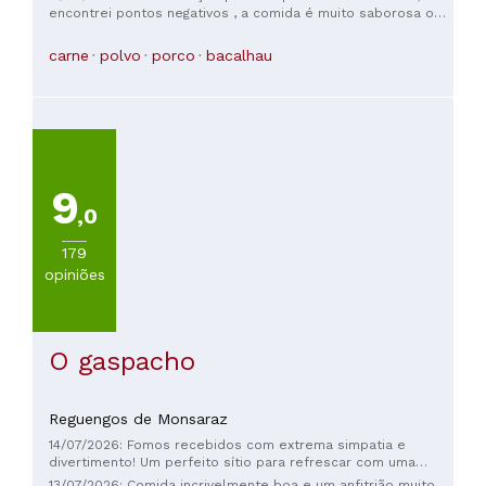
Outras
encontrei pontos negativos , a comida é muito saborosa o
cocinhas
hambiente e atendimento é muito agradável, o valor é justo
européias
.... A melhor refeição que fiz em Évora!
carne
polvo
porco
bacalhau
(
146
)
Portuguesa
(
114
)
Mediterraneo
(
79
)
Otras
9
cocinhas
,0
(
50
)
Italiana
179
(
12
)
opiniões
VER
TODAS
O gaspacho
PREÇOS
Reguengos de Monsaraz
Menos
14/07/2026: Fomos recebidos com extrema simpatia e
de
divertimento! Um perfeito sítio para refrescar com uma
20€
cerveja bem fresca!
13/07/2026: Comida incrivelmente boa e um anfitrião muito