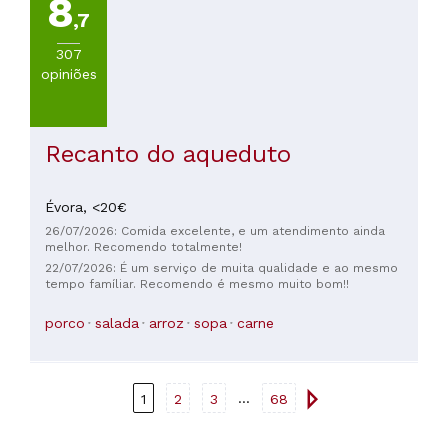
8
,7
307
opiniões
Recanto do aqueduto
Évora,
<20€
26/07/2026: Comida excelente, e um atendimento ainda
melhor. Recomendo totalmente!
22/07/2026: É um serviço de muita qualidade e ao mesmo
tempo famíliar. Recomendo é mesmo muito bom!!
porco
salada
arroz
sopa
carne
...
1
2
3
68