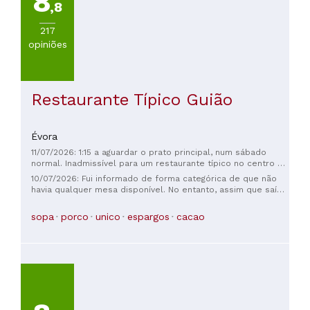
8
,8
217
opiniões
Restaurante Típico Guião
Évora
11/07/2026: 1:15 a aguardar o prato principal, num sábado
normal. Inadmissível para um restaurante típico no centro de
Évora, e tão reconhecido.
10/07/2026: Fui informado de forma categórica de que não
havia qualquer mesa disponível. No entanto, assim que saí
do restaurante, um casal que também estava sem reserva
perguntou se havia mesa para duas pessoas e foi
sopa
porco
unico
espargos
cacao
imediatamente acomodado. O problema não foi a falta de
mesa, mas a evidente falta de honestidade e transparência
no atendimento. A forma como a situação foi conduzida
revelou tratamento desigual, deixando uma impressão
extremamente negativa sobre o profissionalismo e o
respeito ao cliente. A comida é apenas razoável e os
preços são elevados para o que é servido.