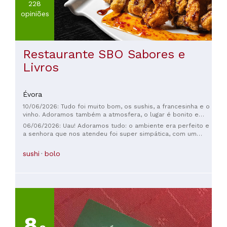
228
opiniões
Restaurante SBO Sabores e
Livros
Évora
10/06/2026: Tudo foi muito bom, os sushis, a francesinha e o
vinho. Adoramos também a atmosfera, o lugar é bonito e
acolhedor. Ps: a francesinha merecia ser acompanhada com
06/06/2026: Uau! Adoramos tudo: o ambiente era perfeito e
batatas fritas caseiras.
a senhora que nos atendeu foi super simpática, com um
toque de humor e muita elegância. E a comida... o sushi e o
vinho estavam impecáveis! Um momento romântico perfeito.
sushi
bolo
Nota 10! 👌🏼
8