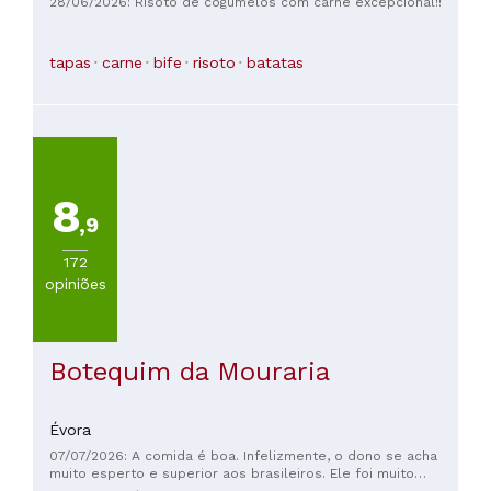
28/06/2026: Risoto de cogumelos com carne excepcional!!
uma cidadezinha encantadora que vale a pena conhecer. Até
100€
mais, amigo! Julie e Sylvain
(
2
)
tapas
carne
bife
risoto
batatas
8
,9
172
opiniões
Botequim da Mouraria
Évora
07/07/2026: A comida é boa. Infelizmente, o dono se acha
muito esperto e superior aos brasileiros. Ele foi muito