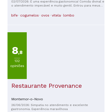
grosseiro comigo por causa do meu sotaque; me tratou
02/07/2026: É uma experiência gastonomica! Comida divinal e
como se eu fosse burro.
o atendimento impecável e muito gentil. Entrou para meus
lugares prediletos em Portugal e Évora. Imperdível.
bife
cogumelos
ovos
vitela
lombo
8
,8
132
opiniões
Restaurante Provenance
Montemor-o-Novo
26/06/2026: Simpatia no atendimento e excelente
gastronomia. Experiência maravilhosa