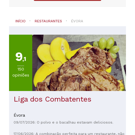
Vendas
Novas
(
69
)
Borba
INÍCIO
RESTAURANTES
ÉVORA
(
42
)
Arraiolos
(
37
)
Vila
Viçosa
9
(
37
)
,1
Portel
(
33
)
150
Redondo
opiniões
(
32
)
VER
Liga dos Combatentes
TODAS
Évora
TIPO
DE
09/07/2026: O polvo e o bacalhau estavam deliciosos.
COZINHA
17/06/2026: A combinação perfeita para um restaurante, não