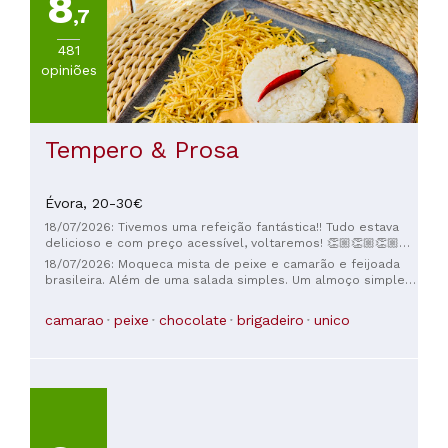
8
,7
481
opiniões
Tempero & Prosa
Évora,
20-30€
18/07/2026: Tivemos uma refeição fantástica!! Tudo estava
delicioso e com preço acessível, voltaremos! 👏🏼👏🏼👏🏼
👏🏼
18/07/2026: Moqueca mista de peixe e camarão e feijoada
brasileira. Além de uma salada simples. Um almoço simples
e agradável para nós três. Os pratos principais são grandes,
então dividimos. A feijoada é salgada e substanciosa.
camarao
peixe
chocolate
brigadeiro
unico