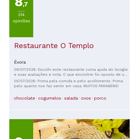
8
,7
314
opiniões
Restaurante O Templo
Évora
06/07/2026: Escolhi este restaurante coma ajuda do Google
e suas avaliações e nota. O que encontrei foi oposto de uma
experiência gastronômica. Um espaço minúsculo, sem
05/07/2026: Prima pela comida e pelo acolhimento. Prima
estrutura de atendimento e com serviço instável
pelo quanto nos faz sentir em casa. MUITOS PARABÉNS!
(recepcionada por uma atendente grossa e mal educada).
Trata-se de um risco enorme para a experiência de qualquer
chocolate
cogumelos
salada
ovos
porco
cliente. Um salão com apenas 4 mesas, muito escuro, numa
espécie de porão. Ainda bem que não havia lugares,
encontrei a poucos metros deste estabelecimento um
restaurante completamente diferente e dentro das minhas
expectativas, tanto de atendimento, quanto de estrutura.