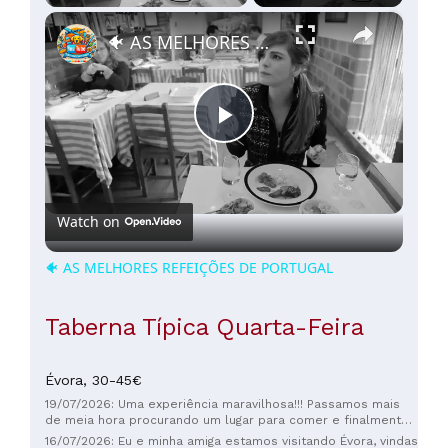
×
🐠 AS MELHORES REFEIÇÕES DE PORTUGAL
Play
Video
Watch on
🐠 AS MELHORES REFEIÇÕES DE PORTUGAL
Taberna Típica Quarta-Feira
Évora,
30-45€
19/07/2026: Uma experiência maravilhosa!!! Passamos mais
de meia hora procurando um lugar para comer e finalmente
encontramos a Taberna. Quando entramos para perguntar se
16/07/2026: Eu e minha amiga estamos visitando Évora, vindas