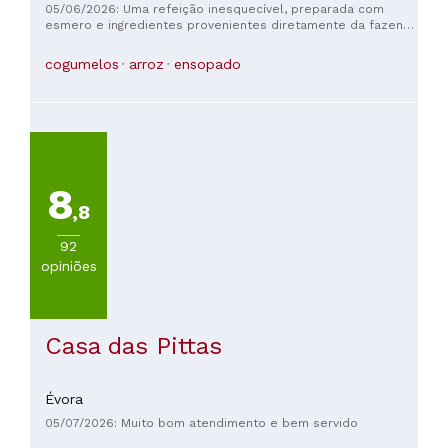
05/06/2026: Uma refeição inesquecível, preparada com
esmero e ingredientes provenientes diretamente da fazenda
Gandum ou dos arredores. A atenção aos detalhes na
apresentação, a qualidade dos molhos, a sutileza dos
cogumelos
arroz
ensopado
sabores: tudo estava perfeito. Destaque especial para a
bifana, cuja carne estava verdadeiramente memorável. Os
preços são extremamente razoáveis ​​para a qualidade da
experiência. Obrigado!
8
,8
92
opiniões
Casa das Pittas
Évora
05/07/2026: Muito bom atendimento e bem servido