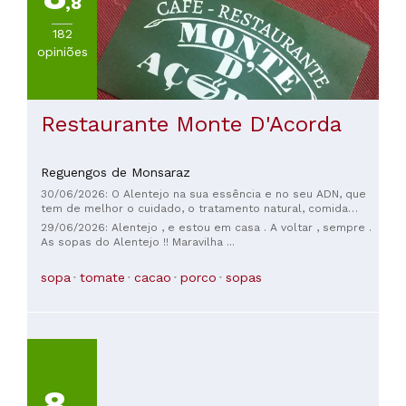
,8
182
opiniões
Restaurante Monte D'Acorda
Reguengos de Monsaraz
30/06/2026: O Alentejo na sua essência e no seu ADN, que
tem de melhor o cuidado, o tratamento natural, comida
típica saborosa e ambiente colhedor. Provei a Sopa de
29/06/2026: Alentejo , e estou em casa . A voltar , sempre .
Cação e a Sopa de Tomate, as duas ótimas em contraste. De
As sopas do Alentejo !! Maravilha ...
sobremesa provei o Bolo de Amêndoa e Chila, que não achei
extraordinária, talvez porque também não seja grande
sopa
tomate
cacao
porco
sopas
amante de Chila, mas quis algo diferente e calhou mal. Senti
a falta de uma Encharcada, de uma Sericaia ou outra
sobremesa conventual para gulosos. Mas de resto tu ótimo,
mais ainda com a vitória do Benfica sobre o Sporting na final
de Futsal que decidiu o campeão de 25/26.
8