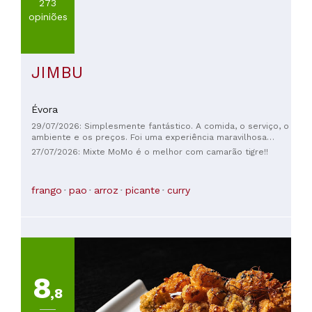
273
opiniões
JIMBU
Évora
29/07/2026: Simplesmente fantástico. A comida, o serviço, o
ambiente e os preços. Foi uma experiência maravilhosa
saborear uma comida tão deliciosa. Obrigado pela noite
27/07/2026: Mixte MoMo é o melhor com camarão tigre!!
encantadora. Saudações da Suíça.
frango
pao
arroz
picante
curry
8
,8