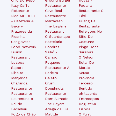
Chic Do Rego
Ground Burger
Novas -
Italy Caffe
Restaurante
Padaria
Ristorante
Cave Real
Restaurante O
Rice ME DELI
Restaurante
Táxi
- Cafeteria &
Marrakesh
Huang He
Bakery
The Lingerie
Restaurante
Prazeres da
Restaurant
Refeiçoes No
Picanha
O Guardanapo
Sitio Do
Sangiovese
Pastelaria
Costume -
Food Network
Londres
Pingo Doce
Fusion
Saikó -
Saraiva's
Restaurant
Campo
O Nelson
Luzboa
Pequeno
Solar Do
Sapore
Restaurante À
Morais
Ribalta
Ladeira
Scusa
Manjerica
Galeto
Provincia
Chafarica
Crush
Terceiro
Restaurante
Doughnuts
Sentido
Restaurante
Restaurante
oh lacerda
Laurentina o
Dom Alimado
Entrecopos
Rei do
The Layers
Degust'AR
Bacalhau
Adega da Tia
Lisboa
Fogo de Chão
Matilde
O Funil