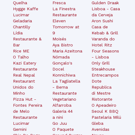
Quelha
Fresca
Gulden Draak
Hygge Kaffe
La Finestra
Lisboa - Casa
Lucimar
Restaurante
da Cerveja
Geladaria
Eleven
Aron Sushi
Chantilly
Tomorrow at
Casa de
Lídia
9
Kebab & Grill
Restaurante &
Moisés
Varanda do
Bar
Aya Bistro
Hotel Ritz
Rice ME
Maria Azeitona
Four Seasons
O Talho
Nómada
- Lisboa
Kazi Eatery
Gonçalo's
Only Grill
Restaurante
Docel
Steakhouse
Real Nepal
Konnichiwa
Entrecampos
Restaurant
La Tagliatella
Dote
Unidos do
- Berna
Republica
Minho
Restaurante
di Mestre
Pizza Hut -
Vegetariano
Ristorante
Fontes Pereira
Alfarroba
O Apeadeiro
de Melo
Galeria 44
Seoul K BBQ
Restaurante
a nini
Pastelaria Milú
Lucimar
Go Juu
Gleba
Gemini
O Paquete
Avenidas