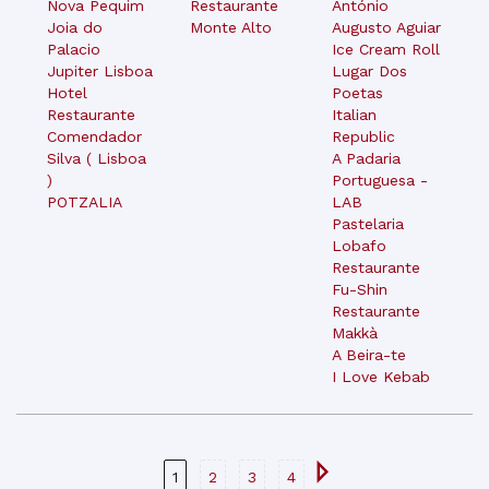
Nova Pequim
Restaurante
António
Joia do
Monte Alto
Augusto Aguiar
Palacio
Ice Cream Roll
Jupiter Lisboa
Lugar Dos
Hotel
Poetas
Restaurante
Italian
Comendador
Republic
Silva ( Lisboa
A Padaria
)
Portuguesa -
POTZALIA
LAB
Pastelaria
Lobafo
Restaurante
Fu-Shin
Restaurante
Makkà
A Beira-te
I Love Kebab
1
2
3
4