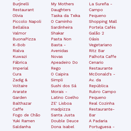
Burjinelli
My Mothers
La Sureña -
Restaurant
Daughters
Campo
Olivia
Taska da Txika
Pequeno
Piccolo Napoli
O Caminho
Shopping Mall
Bellalisa
Sardinheira
Portela Cafés
Valmor
Shakar
Galão 2
BuonaPizza
Pasta Non
Oásis
K-Bob
Basta -
Vegetariano
Rialva
Avenidas
Ritz Bar
Kuwazi
Novas
Palhota Caffe
Fábrica
Apeadeiro Do
Cenario
Imperial
Rego
Restaurante
Cura
O Caipira
McDonald's -
Zadig &
Simpli
Av. da
Voltaire
Sushi dos Sá
República
Ararate
Morais -
Rubro Campo
Garden
Latino Coelho
Pequeno
Balthazar
ZE' Lisboa
Real Cozinha
Caffe
madpizza
Restaurante-
Fogo de Chão
Santa Justa
Bar
Yuki Ramen
Double Deuce
A Padaria
Saldanha
Dona Isabel
Portuguesa -