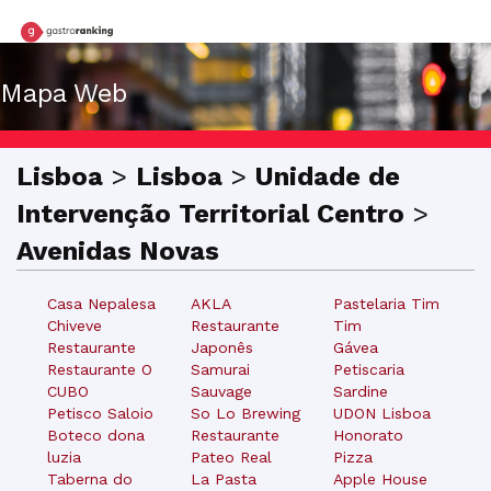
Mapa Web
Lisboa
>
Lisboa
>
Unidade de
Intervenção Territorial Centro
>
Avenidas Novas
Casa Nepalesa
AKLA
Pastelaria Tim
Chiveve
Restaurante
Tim
Restaurante
Japonês
Gávea
Restaurante O
Samurai
Petiscaria
CUBO
Sauvage
Sardine
Petisco Saloio
So Lo Brewing
UDON Lisboa
Boteco dona
Restaurante
Honorato
luzia
Pateo Real
Pizza
Taberna do
La Pasta
Apple House