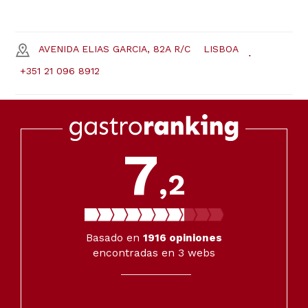
AVENIDA ELIAS GARCIA, 82A R/C
LISBOA
+351 21 096 8912
7
,2
Basado en
1916
opiniones
encontradas en 3 webs