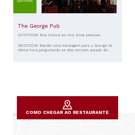
opiniões
The George Pub
30/07/2026: Boa música ao vivo, boas pessoas.
26/07/2026: Mandei uma mensagem para o George de
última hora perguntando se eles serviam assado de
domingo e se tinham lugar para dois. Tinham sim, e
reservaram uma porção do assado maravilhoso para
mim e minha namorada. Eles foram muito acolhedores
e simpáticos no atendimento. Eu estava com saudades
do Reino Unido, pois não voltava há quase um ano. O
assado estava maravilhoso, exatamente o que este
britânico com saudades de casa precisava. A carne
estava incrível, assim como o molho. Voltarei em breve
para outro assado de domingo.
COMO CHEGAR AO RESTAURANTE