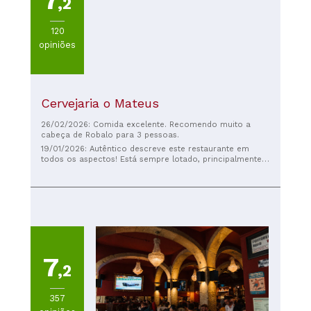
7
,2
120
opiniões
Cervejaria o Mateus
26/02/2026: Comida excelente. Recomendo muito a
cabeça de Robalo para 3 pessoas.
19/01/2026: Autêntico descreve este restaurante em
todos os aspectos! Está sempre lotado, principalmente
de moradores locais. O cardápio do dia muda
constantemente, dependendo dos produtos locais, mas
pode ter certeza de que tudo é fresco e bem preparado.
Eu pedi o bacalhau com legumes, que estava frito na
perfeição e a porção era muito generosa por apenas
17,50€. Meu amigo pediu a raia com salada e batatas por
apenas 15€. Eles serviram pão e queijo local sem que
pedíssemos, mediante um custo adicional, mas isso não
me incomodou, pois estavam deliciosos! Também
7
pedimos a sobremesa de chantilly com canela, que
,2
estava divina! Não tenho nenhuma reclamação sobre
este lugar. A única recomendação é reservar uma mesa,
pois provavelmente você terá que esperar na fila se não
357
reservar. Aproveite!