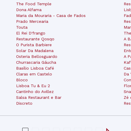
The Food Temple
Res
Dona Alfama
Lis
Maria da Mouraria - Casa de Fados
Fad
Prado Mercearia
Res
Touta
Mar
El Rei D'frango
The
Restaurante Qosqo
A B
O Purista Barbiere
Res
Solar Da Madalena
Ent
Osteria Bellosguardo
A P
Churrascaria Gáucha
Kaf
Basílio Lisboa Café
Cas
Claras em Castelo
Da
Bloco
Com
Lisboa Tu & Eu 2
Flo
Cantinho do Avillez
Sna
Salsa Restaurant e Bar
Zé 
Discreto
Res