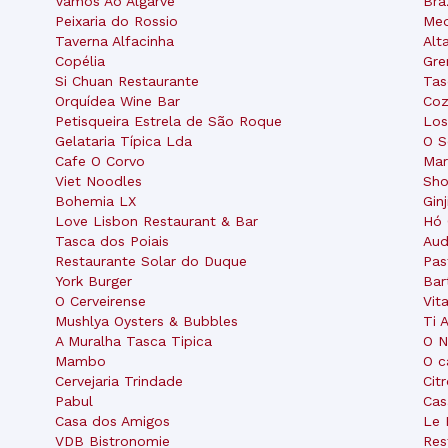
Vamos Ao Algarve
Bra
Peixaria do Rossio
Med
Taverna Alfacinha
Alt
Copélia
Gre
Si Chuan Restaurante
Tas
Orquídea Wine Bar
Coz
Petisqueira Estrela de São Roque
Los
Gelataria Típica Lda
O S
Cafe O Corvo
Mar
Viet Noodles
Sho
Bohemia LX
Gin
Love Lisbon Restaurant & Bar
Hó 
Tasca dos Poiais
Aud
Restaurante Solar do Duque
Pas
York Burger
Bar
O Cerveirense
Vit
Mushlya Oysters & Bubbles
Ti 
A Muralha Tasca Tipica
O N
Mambo
O c
Cervejaria Trindade
Cit
Pabul
Cas
Casa dos Amigos
Le 
VDB Bistronomie
Res