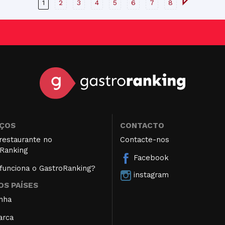
1
2
3
4
5
6
7
8
IÇOS
CONTACTO
restaurante no
Contacte-nos
Ranking
Facebook
unciona o GastroRanking?
instagram
S PAÍSES
nha
arca