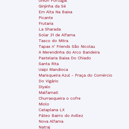
Union Portugal
Ginjinha da Sé
Em Alta Na Baixa
Picante
Frutaria
La Sharada
Solar 31 de Alfama
Tasco do Mitra
Tapas n’ Friends São Nicolau
A Merendinha do Arco Bandeira
Pastelaria Baixa Do Chiado
Santa Rita
Uaipi Mandioca
Marisqueira Azul - Praça do Comércio
Do Vigário
Diyalo
Malfamati
Churrasqueira o cofre
Miolo
Cataplana LX
Páteo Bairro do Avillez
Nova Alfama
Natraj