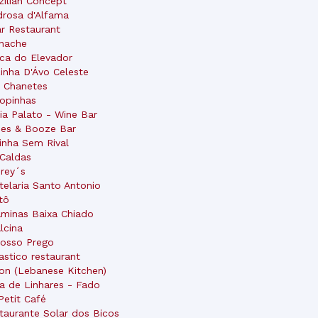
zilian Concept
rosa d'Alfama
ar Restaurant
nache
ca do Elevador
inha D'Ávo Celeste
 Chanetes
opinhas
ia Palato - Wine Bar
es & Booze Bar
jinha Sem Rival
Caldas
rey´s
telaria Santo Antonio
tô
aminas Baixa Chiado
Alcina
osso Prego
astico restaurant
ron (Lebanese Kitchen)
a de Linhares - Fado
Petit Café
taurante Solar dos Bicos