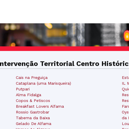
ntervenção Territorial Centro Históri
Cais na Preguiça
Est
Cataplana (uma Marisqueira)
IL 
Putpari
Qui
Alma Fidalga
Res
Copos & Petiscos
Res
Breakfast Lovers Alfama
Far
Rossio Gastrobar
Oys
Taberna da Baixa
da 
Gelado De Alfama
Lou