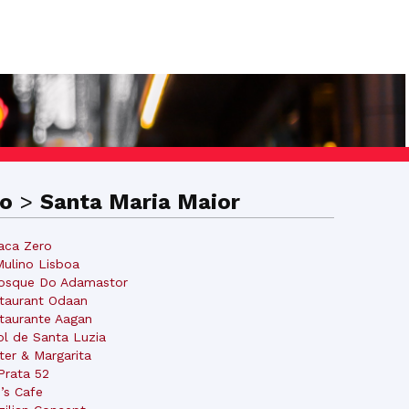
co
>
Santa Maria Maior
aca Zero
Mulino Lisboa
osque Do Adamastor
taurant Odaan
taurante Aagan
ol de Santa Luzia
ter & Margarita
Prata 52
’s Cafe