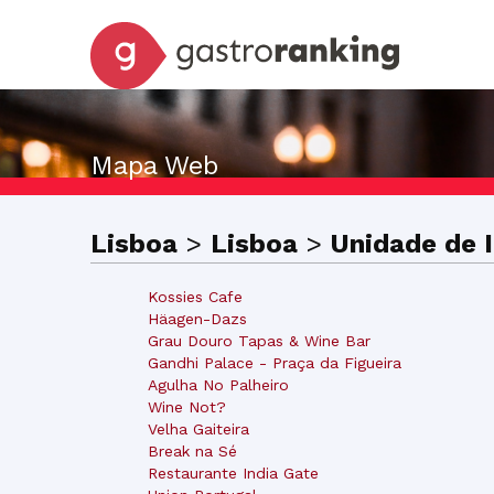
Mapa Web
Lisboa
>
Lisboa
>
Unidade de I
Kossies Cafe
Häagen-Dazs
Grau Douro Tapas & Wine Bar
Gandhi Palace - Praça da Figueira
Agulha No Palheiro
Wine Not?
Velha Gaiteira
Break na Sé
Restaurante India Gate