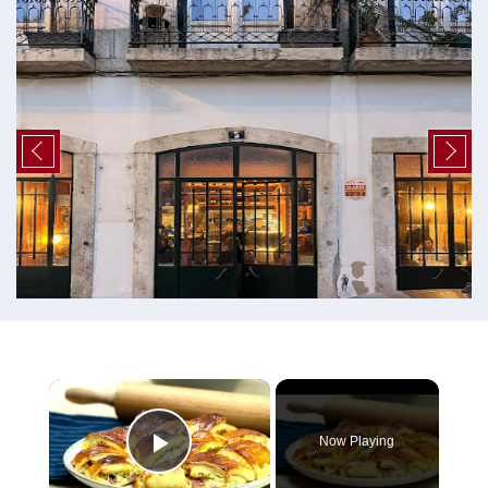
×
Now Playing
Play Video