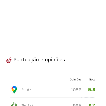
Pontuação e opiniões
Opiniões
Nota
9.8
1086
Google
9.7
995
The Fork