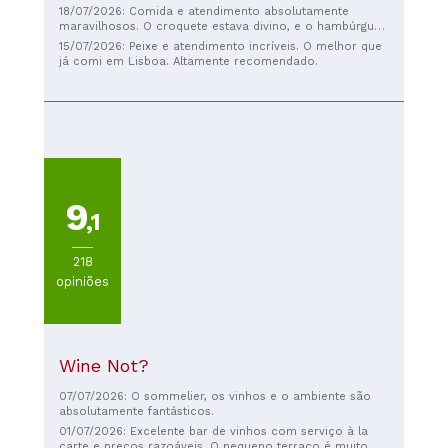
18/07/2026: Comida e atendimento absolutamente
maravilhosos. O croquete estava divino, e o hambúrguer
com batatas fritas estava delicioso, com muito sabor e
15/07/2026: Peixe e atendimento incríveis. O melhor que
acompanhamentos. Havia refil ilimitado de maionese,
já comi em Lisboa. Altamente recomendado.
ketchup e mostarda. E o atendimento foi simplesmente
excelente. E, surpreendentemente, a comida é barata.
Uma visita obrigatória para quem estiver por perto. Vale
a pena a viagem.
9
,1
218
opiniões
Wine Not?
07/07/2026: O sommelier, os vinhos e o ambiente são
absolutamente fantásticos.
01/07/2026: Excelente bar de vinhos com serviço à la
carte e preços razoáveis. O pequeno terraço é muito