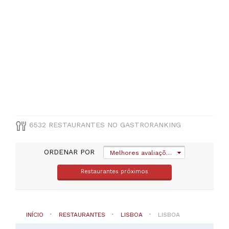
Unidade
de
Intervenção
Territorial
Centro
(
2111
)
Unidade
de
Intervenção
Territorial
Norte
(
644
)
6532 RESTAURANTES NO GASTRORANKING
Unidade
de
ORDENAR POR
Intervenção
Melhores avaliações
Territorial
Restaurantes próximos
Oriental
(
503
)
Unidade
de
Intervenção
INÍCIO
RESTAURANTES
LISBOA
LISBOA
Territorial