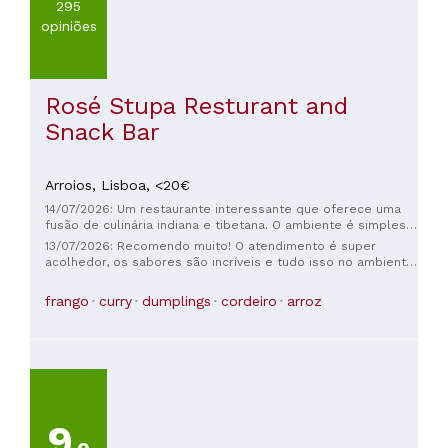
295
opiniões
Rosé Stupa Resturant and
Snack Bar
Arroios,
Lisboa,
<20€
14/07/2026: Um restaurante interessante que oferece uma
fusão de culinária indiana e tibetana. O ambiente é simples,
mas agradável. O serviço foi muito simpático e atencioso. A
13/07/2026: Recomendo muito! O atendimento é super
comida estava deliciosa e a relação custo-benefício foi
acolhedor, os sabores são incríveis e tudo isso no ambiente
excelente. No geral, uma ótima opção para quem aprecia
de uma típica tasca portuguesa. O que mais se pode dizer?
especialidades indianas e tibetanas.
frango
curry
dumplings
cordeiro
arroz
9