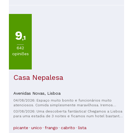
(
201
)
VER
TODAS
9
,1
PREÇOS
Menos
642
de
opiniões
20€
(
603
)
De
Casa Nepalesa
20
a
30€
Avenidas Novas,
Lisboa
(
275
)
De
04/08/2026: Espaço muito bonito e funcionários muito
atenciosos. Comida simplesmente maravilhosa. Iremos
30
regressar
a
03/08/2026: Uma descoberta fantástica! Chegamos a Lisboa
para uma estadia de 3 noites e ficamos num hotel bastante
45€
caro nos arredores. Relutantes em gastar uma fortuna num
(
169
)
jantar que não nos apetecia, o meu marido encontrou este
picante
unico
frango
cabrito
lista
De
restaurante maravilhoso. O serviço, a comida e o próprio