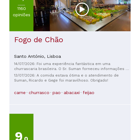
1160
opiniões
Fogo de Chão
Santo António,
Lisboa
14/07/2026: Foi uma experiência fantástica em uma
churrascaria brasileira. O Sr. Suman forneceu informações e
orientações sobre tudo, e o rum brasileiro servido no final
13/07/2026: A comida estava ótima e o atendimento de
foi uma grata surpresa.
Suman, Ricardo e Gege foi maravilhoso. Obrigado!
carne
churrasco
pao
abacaxi
feijao
9
,0