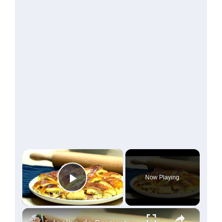
×
Now Playing
Play Video
×