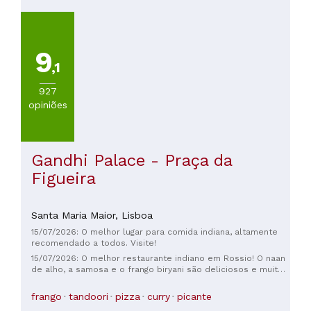
Ocidental
(
451
)
9
,1
927
opiniões
TIPO
DE
COZINHA
Outras
Gandhi Palace - Praça da
cocinhas
Figueira
européias
(
759
)
Otras
Santa Maria Maior,
Lisboa
cocinhas
(
652
)
15/07/2026: O melhor lugar para comida indiana, altamente
recomendado a todos. Visite!
Portuguesa
(
439
)
15/07/2026: O melhor restaurante indiano em Rossio! O naan
de alho, a samosa e o frango biryani são deliciosos e muito
Mediterraneo
saborosos. Altamente recomendado.
(
367
)
frango
tandoori
pizza
curry
picante
Italiana