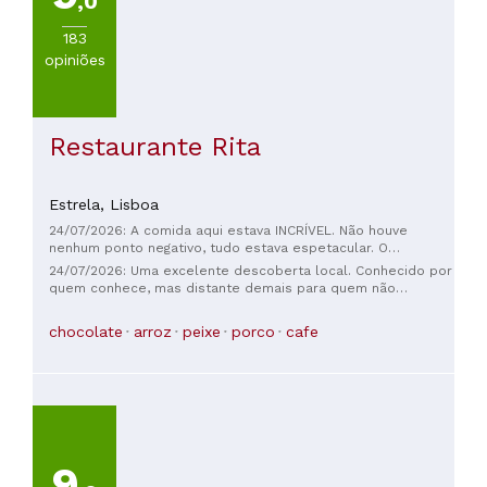
,0
183
opiniões
Restaurante Rita
Estrela,
Lisboa
24/07/2026: A comida aqui estava INCRÍVEL. Não houve
nenhum ponto negativo, tudo estava espetacular. O
atendimento foi simpático e prestativo. Foi um almoço
24/07/2026: Uma excelente descoberta local. Conhecido por
realmente especial.
quem conhece, mas distante demais para quem não
conhece, é uma daquelas joias especiais que capturam o
espírito culinário de uma cidade. Não houve um único ponto
chocolate
arroz
peixe
porco
cafe
negativo ou sequer um prato ruim em nosso grupo. O joelho
de porco e o polvo foram destaques, assim como as
ervilhas-tortas fritas, mas acho que podemos afirmar com
segurança que qualquer coisa no cardápio seria ótima. A
mousse de chocolate de sobremesa era tão boa e leve que
foi facilmente dividida entre duas pessoas, mesmo depois
de uma refeição tão suntuosa.
9