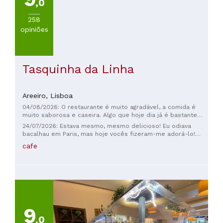
,0
258
opiniões
Tasquinha da Linha
Areeiro,
Lisboa
04/08/2026: O restaurante é muito agradável, a comida é
muito saborosa e caseira. Algo que hoje dia já é bastante
raro encontrar. Tudo é feito na hora muito fresquinho. O
24/07/2026: Estava mesmo, mesmo delicioso! Eu odiava
STAFF é do melhor que já vi nos últimos anos. Extremamente
bacalhau em Paris, mas hoje vocês fizeram-me adorá-lo!
prestável, atencioso e profissional. Será sem dúvida uma
Desejo muita saúde a toda a família e espero que o
cafe
experiência a repetir.
restaurante continue a viver e a prosperar até uma quarta
geração da família! Muito obrigado(a)! Un couple français de
passage..🤗
9
,0