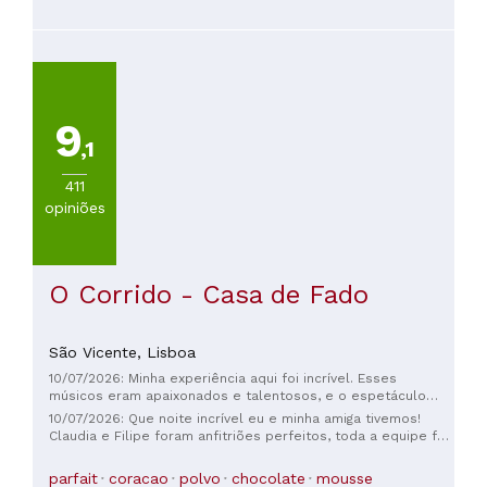
viagem.
9
,1
411
opiniões
O Corrido - Casa de Fado
São Vicente,
Lisboa
10/07/2026: Minha experiência aqui foi incrível. Esses
músicos eram apaixonados e talentosos, e o espetáculo
valeu cada centavo. Se você estiver em Lisboa e quiser
10/07/2026: Que noite incrível eu e minha amiga tivemos!
assistir a um fado, este é o lugar certo.
Claudia e Filipe foram anfitriões perfeitos, toda a equipe foi
excepcional. Pesquisei bastante antes e, sem dúvida, escolhi
o melhor. Filipe tocou violão com um amigo e Claudia era
parfait
coracao
polvo
chocolate
mousse