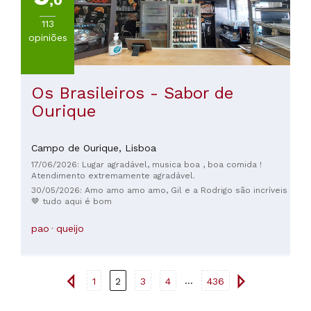
,0
113
opiniões
Os Brasileiros - Sabor de
Ourique
Campo de Ourique,
Lisboa
17/06/2026: Lugar agradável, musica boa , boa comida !
Atendimento extremamente agradável.
30/05/2026: Amo amo amo amo, Gil e a Rodrigo são incríveis
🤎 tudo aqui é bom
pao
queijo
...
1
2
3
4
436