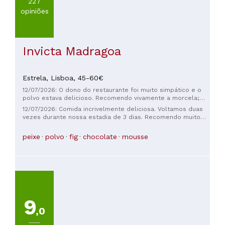
227
opiniões
Invicta Madragoa
Estrela,
Lisboa,
45-60€
12/07/2026: O dono do restaurante foi muito simpático e o
polvo estava delicioso. Recomendo vivamente a morcela;
tem um sabor único! O aroma da morcela, a doçura do mel e
12/07/2026: Comida incrivelmente deliciosa. Voltamos duas
um toque de cominho — é incrível!
vezes durante nossa estadia de 3 dias. Recomendo muito
este lugar especial. O serviço foi incrível. A qualidade e a
variedade da comida eram maravilhosas. Ótima localização.
peixe
polvo
fig
chocolate
mousse
9
,0