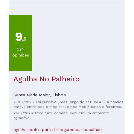
45
restaurante foram soberbos; recomendo vivamente.
a
60€
(
55
)
De
9
60
a
,1
100€
374
(
43
)
opiniões
Mais
de
100€
(
28
)
Agulha No Palheiro
Santa Maria Maior,
Lisboa
25/07/2026: Foi razoável, mas longe de ser um 4,9. A comida
estava entre boa e mediana, e pedimos 7 tapas diferentes.
O lugar também estava extremamente quente. Os
21/07/2026: Excelente comida local em um ambiente
funcionários foram fantásticos.
agradável.
agulha
bolo
parfait
cogumelos
bacalhau