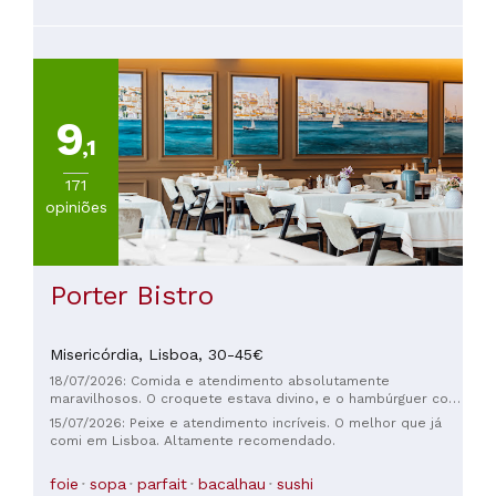
9
,1
171
opiniões
Porter Bistro
Misericórdia,
Lisboa,
30-45€
18/07/2026: Comida e atendimento absolutamente
maravilhosos. O croquete estava divino, e o hambúrguer com
batatas fritas estava delicioso, com muito sabor e
15/07/2026: Peixe e atendimento incríveis. O melhor que já
acompanhamentos. Havia refil ilimitado de maionese,
comi em Lisboa. Altamente recomendado.
ketchup e mostarda. E o atendimento foi simplesmente
excelente. E, surpreendentemente, a comida é barata. Uma
foie
sopa
parfait
bacalhau
sushi
visita obrigatória para quem estiver por perto. Vale a pena a