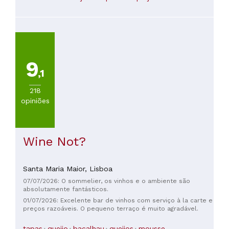
9
,1
218
opiniões
Wine Not?
Santa Maria Maior,
Lisboa
07/07/2026: O sommelier, os vinhos e o ambiente são
absolutamente fantásticos.
01/07/2026: Excelente bar de vinhos com serviço à la carte e
preços razoáveis. O pequeno terraço é muito agradável.
tapas
queijo
bacalhau
queijos
mousse