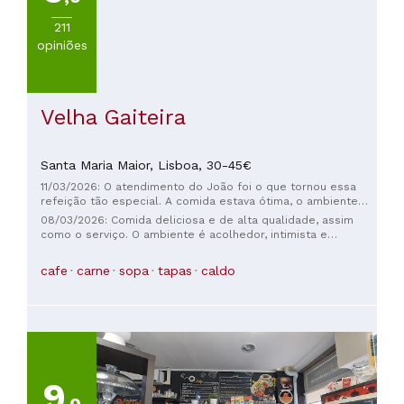
211
opiniões
Velha Gaiteira
Santa Maria Maior,
Lisboa,
30-45€
11/03/2026: O atendimento do João foi o que tornou essa
refeição tão especial. A comida estava ótima, o ambiente
também, mas ele foi extremamente simpático e atencioso.
08/03/2026: Comida deliciosa e de alta qualidade, assim
Ele fez questão de nos explicar cada prato e, sem que
como o serviço. O ambiente é acolhedor, intimista e
soubéssemos, percebeu que um dos nossos convidados era
impecavelmente cuidado. O que tornou nosso jantar
vegetariano e sugeriu adaptações nas entradas. Além disso,
especial foi a atenção e a gentileza dos garçons.
cafe
carne
sopa
tapas
caldo
o custo-benefício é incrível considerando a qualidade da
Recomendamos para quem aprecia boa comida em um
comida e o tamanho das porções. Recomendo sem dúvida.
ambiente tranquilo e relaxante. Voltaremos com certeza! :)
O restaurante é pequeno, então talvez seja uma boa ideia
P.S.: Recomendamos fazer reserva.
fazer reserva, embora tenhamos conseguido uma mesa sem
reserva depois de esperar uns 15 a 20 minutos.
9