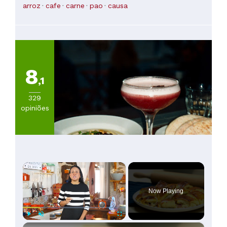
arroz
cafe
carne
pao
causa
8
,1
329
opiniões
×
Now Playing
×
Play
Unmute
Fullscreen