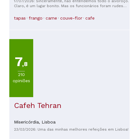
17/07/2026: Sinceramente, não entendemos todo o alvoroço.
Claro, é um lugar bonito. Mas os funcionários foram rudes
(com exceção da bartender loira, um abraço para você, você
é demais!), a comida era cara e, honestamente, não era lá
tapas
frango
carne
couve-flor
cafe
essas coisas. O halloumi tinha um gosto residual muito
estranho (e eu normalmente adoro halloumi com tahine).
Estava quente lá dentro e nós dois acabamos passando
mal/com náuseas depois de terminar. Talvez tenhamos
escolhido os pratos errados no cardápio, porque parece um
lugar ótimo, mas infelizmente essa não foi a nossa
experiência.
7
,8
210
opiniões
Cafeh Tehran
Misericórdia,
Lisboa
23/03/2026: Uma das minhas melhores refeições em Lisboa!