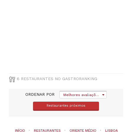
Unidade
de
Intervenção
Territorial
Centro
(
2
)
Unidade
de
Intervenção
Territorial
Oriental
(
1
)
6 RESTAURANTES NO GASTRORANKING
ORDENAR POR
Melhores avaliações
Restaurantes próximos
TIPO
DE
COZINHA
Oriente
INÍCIO
RESTAURANTES
ORIENTE MÉDIO
LISBOA