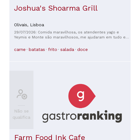
Joshua's Shoarma Grill
Olivais,
Lisboa
29/07/2026: Comida maravilhosa, os atendentes yago e
Yeymis e Monte são maravilhosos, me ajudaram em tudo e
me ofereceram o melhor atendimento, adorei a simpatia 🥰
🥰🥰🥰
carne
batatas
frito
salada
doce
Não se
qualifica
Farm Food Ink Cafe