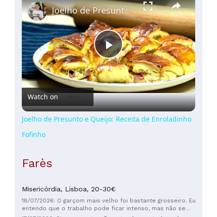
Joelho de Presunto e Queijo: Receita de Enroladinho Fofinho
Play
Video
Watch on
Joelho de Presunto e Queijo: Receita de Enroladinho
Fofinho
Farès
Misericórdia,
Lisboa,
20-30€
18/07/2026: O garçom mais velho foi bastante grosseiro. Eu
entendo que o trabalho pode ficar intenso, mas não se
pode levantar a voz para os clientes.