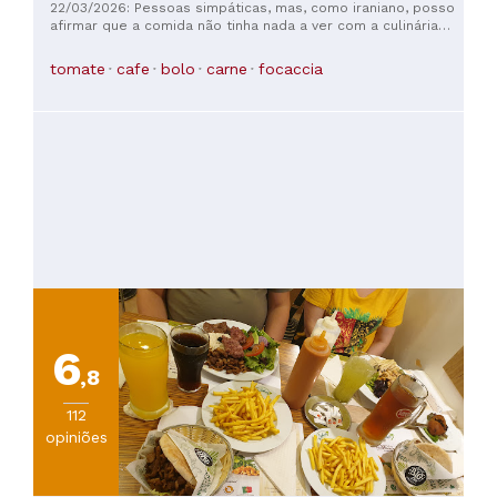
22/03/2026: Pessoas simpáticas, mas, como iraniano, posso
afirmar que a comida não tinha nada a ver com a culinária
persa! Pedimos Ash reshteh e Kashk o bademjan e,
sinceramente, não estavam nem perto de como deveriam
tomate
cafe
bolo
carne
focaccia
ser preparados.
6
,8
112
opiniões