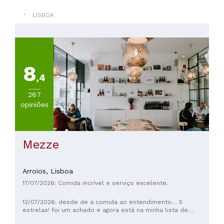
Médio
LISBOA
PREÇOS
De
20
8
a
,4
30€
(
1
)
267
opiniões
Mezze
Arroios,
Lisboa
17/07/2026: Comida incrível e serviço excelente.
12/07/2026: desde de a comida ao entendimento… 5
estrelas! foi um achado e agora está na minha lista de
favoritos!!