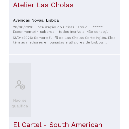
Atelier Las Cholas
Avenidas Novas,
Lisboa
20/06/2026: Localização do Oeiras Parque: 5 *****
Experimentei 4 sabores… todos incríveis! Não consegui
escolher um favorito: carne, frango com nozes, teriyaki, pato
13/04/2026: Sempre fui fã do Las Cholas Corte Inglés. Eles
com laranja. A massa estava até levemente temperada.
têm as melhores empanadas e alfajores de Lisboa.
Experimentamos as duas sobremesas e a cerveja escura…
Experimente! E não deixe de visitar a nova cafeteria deles ☕️
sabores fabulosos. O atendimento ao cliente de primeira
🇵🇹🇵🇪👏🏼
classe do Diego contribuiu para uma experiência perfeita.
Não se
qualifica
El Cartel - South American