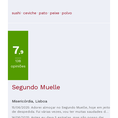
sushi
ceviche
pato
peixe
polvo
7
,9
138
opiniões
Segundo Muelle
Misericórdia,
Lisboa
15/06/2025: Adorei almoçar no Segundo Muelle, hoje em jeito
de despedida. Fui várias vezes, vou ter muitas saudades do
risotto de quinoa e da Chicha morada. Lamento o
14/06/2025: Antes eu dava 5 estrelas, mas não posso dar