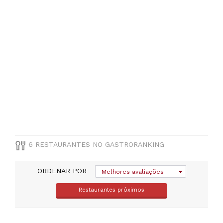
Unidade
de
Intervenção
Territorial
Centro
(
2
)
Unidade
de
Intervenção
Territorial
Ocidental
(
1
)
6 RESTAURANTES NO GASTRORANKING
ORDENAR POR
Melhores avaliações
TIPO
DE
Restaurantes próximos
COZINHA
Outras