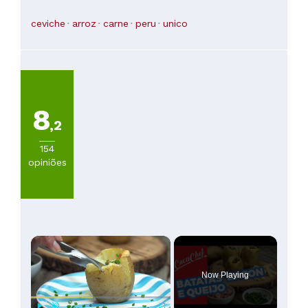
ceviche
arroz
carne
peru
unico
8
,2
154
opiniões
×
Now Playing