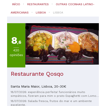
cocinhas
INÍCIO
RESTAURANTES
OUTRAS COCINHAS LATINO-
latino-
AMERICANAS
LISBOA
LISBOA
americanas
PREÇOS
Menos
8
de
,6
20€
(
1
)
420
De
opiniões
20
a
30€
Restaurante Qosqo
(
1
)
Santa Maria Maior,
Lisboa,
20-30€
18/07/2026: experiência perfeita! funcionários muito
simpáticos, fizeram para mim o prato Espaghetti com Lomo
Saltado a la Huancaina mesmo não estando no cardápio e
18/07/2026: Salada fresca, frutos do mar e um ambiente
estava maravilhoso!! recomendo muito
excelente.