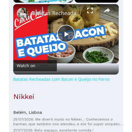
×
Play
Unmute
Fullscreen
Batatas Recheadas com Bacon e Queijo no Forno
Play
Video
Watch on
Batatas Recheadas com Bacon e Queijo no Forno
Nikkei
Belém,
Lisboa
25/07/2026: Me diverti muito no Nikkei… Conhecemos o
barman, que também nos atendeu, e ele foi super simpático!
Com certeza voltarei.
21/07/2026: Belo espaço, excelente comida !