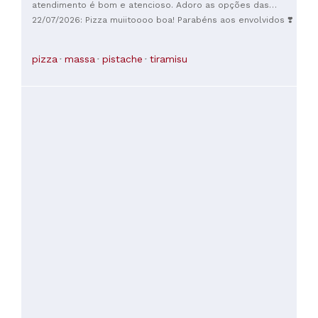
atendimento é bom e atencioso. Adoro as opções das
pizzas especiais que são sazonais (e sempre ótimas), mas
22/07/2026: Pizza muiitoooo boa! Parabéns aos envolvidos ❣️
há sempre opções fixas que são as pizzas clássicas e
também as veganas. O shot de limoncello é perfeito!
Recomendo!
pizza
massa
pistache
tiramisu