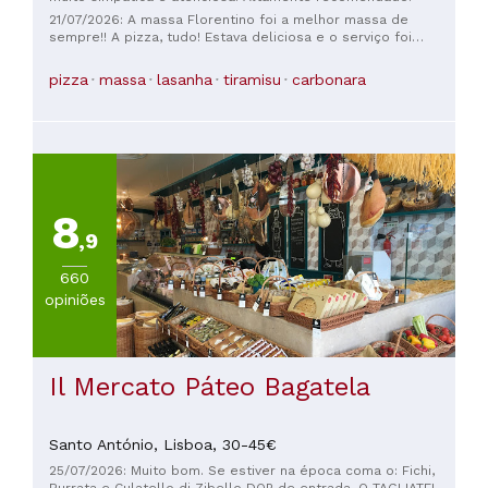
21/07/2026: A massa Florentino foi a melhor massa de
sempre!! A pizza, tudo! Estava deliciosa e o serviço foi
impecável, com o melhor vinho! Recebemos instruções
especiais para a receita! Obrigado!!!
pizza
massa
lasanha
tiramisu
carbonara
8
,9
660
opiniões
Il Mercato Páteo Bagatela
Santo António,
Lisboa,
30-45€
25/07/2026: Muito bom. Se estiver na época coma o: Fichi,