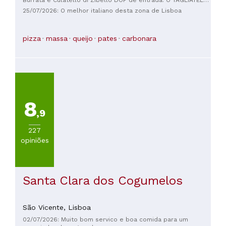
Burrata e Culatello di Zibello DOP de entrada. O TAGLIATELLE
AI FUNGHI MISTI FRESCHI com trufas é excelente, o GUANCIA
25/07/2026: O melhor italiano desta zona de Lisboa
DI VITELLO AI FUNGHI MISTI também, enfim, frequento
regularmente é muito bom. Vá!
pizza
massa
queijo
pates
carbonara
8
,9
227
opiniões
Santa Clara dos Cogumelos
São Vicente,
Lisboa
02/07/2026: Muito bom servico e boa comida para um