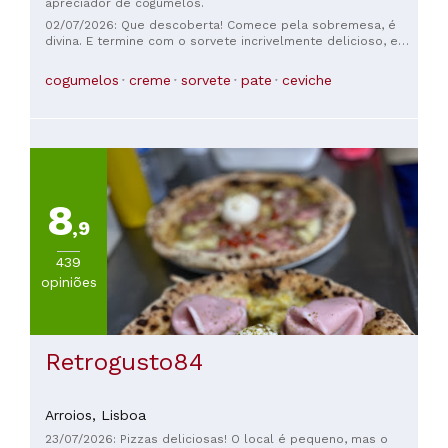
apreciador de cogumelos.
02/07/2026: Que descoberta! Comece pela sobremesa, é
divina. E termine com o sorvete incrivelmente delicioso, e
deixe-se surpreender por tudo o mais. Este restaurante é
incomparável. Queremos muito voltar e jamais
cogumelos
creme
sorvete
pate
ceviche
esqueceremos este lugar. Tivemos muita sorte de conseguir
uma mesa!
8
,9
439
opiniões
Retrogusto84
Arroios,
Lisboa
23/07/2026: Pizzas deliciosas! O local é pequeno, mas o