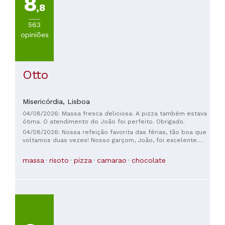
8
,8
563
opiniões
Otto
Misericórdia,
Lisboa
04/08/2026: Massa fresca deliciosa. A pizza também estava
ótima. O atendimento do João foi perfeito. Obrigado.
04/08/2026: Nossa refeição favorita das férias, tão boa que
voltamos duas vezes! Nosso garçom, João, foi excelente.
Comida incrível, preço justo, uma experiência gastronômica
maravilhosa. O bolonhesa estava fantástico!
massa
risoto
pizza
camarao
chocolate