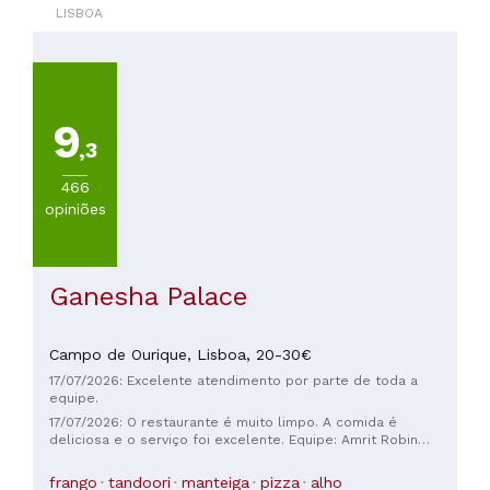
Ocidental
LISBOA
(
12
)
9
,3
TIPO
DE
466
COZINHA
opiniões
Italiana
Ganesha Palace
PREÇOS
Menos
Campo de Ourique,
Lisboa,
20-30€
de
17/07/2026: Excelente atendimento por parte de toda a
20€
equipe.
(
37
)
17/07/2026: O restaurante é muito limpo. A comida é
De
deliciosa e o serviço foi excelente. Equipe: Amrit Robin
Mukesh, toda a equipe muito prestativa. Adorei!
20
frango
tandoori
manteiga
pizza
alho
a