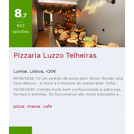
8
,7
603
opiniões
Pizzaria Luzzo Telheiras
Lumiar,
Lisboa,
<20€
19/06/2026: Fiz um pedido de pizza pelo Glovo. Recebi uma
hora depois… e moro a 5 minutos do restaurante. Tinha
gosto de papelão com consistência de borracha, horrível. O
05/06/2026: Comida muito bem confeccionada e saborosa.
Glovo culpa o Luzzo e o Luzzo culpa o Glovo. Ninguém pediu
Serviço 5 estrelas. Os funcionários são muito educados e
desculpas. Obviamente, nunca mais usarei nenhum dos dois.
bem dispostos. O terraço exterior é muito acolhedor e ideal
para refeições de grupo ou mais pessoais. Ambiente
pizza
massa
cafe
relaxado e muito familiar.