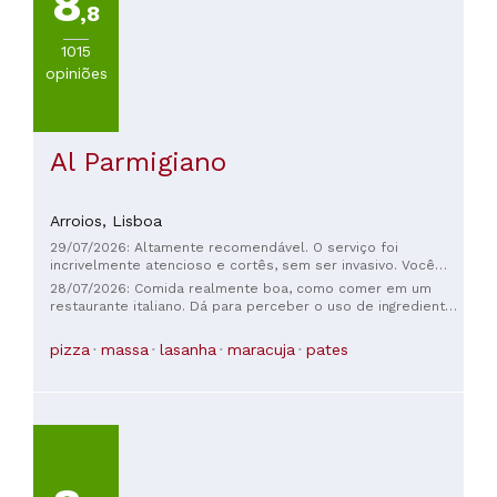
8
,8
1015
opiniões
Al Parmigiano
Arroios,
Lisboa
29/07/2026: Altamente recomendável. O serviço foi
incrivelmente atencioso e cortês, sem ser invasivo. Você
pode saborear uma pizza perfeita em um ambiente tranquilo
28/07/2026: Comida realmente boa, como comer em um
e silencioso.
restaurante italiano. Dá para perceber o uso de ingredientes
locais. Equipe simpática e prestativa. Recomendo!
pizza
massa
lasanha
maracuja
pates