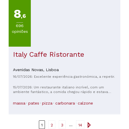
8
,6
696
opiniões
Italy Caffe Ristorante
Avenidas Novas,
Lisboa
16/07/2026: Excelente experiência gastronómica, a repetir.
15/07/2026: Um restaurante italiano incrível, com um
ambiente fantástico, a comida chegou rápido e estava
absolutamente deliciosa. Eu pedi o espaguete com camarão
e trufas e estava maravilhoso. O garçom foi muito simpático
massa
pates
pizza
carbonara
calzone
e garantiu que tivéssemos tudo o que precisávamos. Com
certeza voltaríamos.
...
1
2
3
14