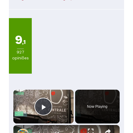
30€
(
22
)
De
30
a
45€
9
(
15
)
,1
De
45
927
a
opiniões
60€
(
2
)
De
60
a
×
100€
(
2
)
Now Playing
Play Video
×