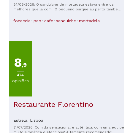
muito!
24/06/2026: O sanduíche de mortadela estava entre os
melhores que já comi. O pequeno parque ali perto também
é encantador. Muito obrigada.
focaccia
pao
cafe
sanduiche
mortadela
8
,9
474
opiniões
Restaurante Florentino
Estrela,
Lisboa
21/07/2026: Comida sensacional e autêntica, com uma equipe
muito simpática e atenciosa! Altamente recomendado!