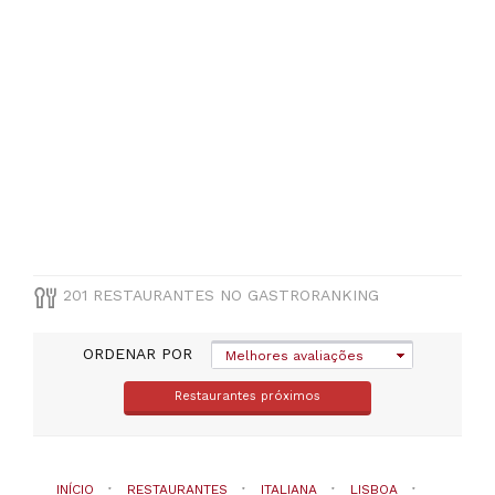
Unidade
de
Intervenção
Territorial
Centro
(
68
)
Unidade
de
Intervenção
Territorial
Oriental
(
16
)
Unidade
201 RESTAURANTES NO GASTRORANKING
de
Intervenção
Territorial
ORDENAR POR
Melhores avaliações
Norte
(
13
)
Restaurantes próximos
Unidade
de
Intervenção
Territorial
INÍCIO
RESTAURANTES
ITALIANA
LISBOA