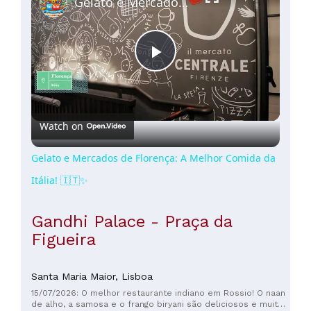
Gelato e Mercados de Florença: A Melhor Comida da Itália! 🇮🇹✨
Play
Video
Watch on
Gelato e Mercados de Florença: A Melhor Comida da
Itália! 🇮🇹✨
Gandhi Palace - Praça da
Figueira
Santa Maria Maior,
Lisboa
15/07/2026: O melhor restaurante indiano em Rossio! O naan
de alho, a samosa e o frango biryani são deliciosos e muito