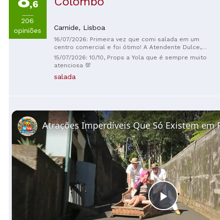
8
Colombo
,6
206
Carnide,
Lisboa
opiniões
16/07/2026: Primeira vez que comi salada em um
centro comercial e foi ótimo! A Atendente Dulce,
uma querida, foi quem me ajudou a escolher o prato.
15/07/2026: 10/10, Props a Yola que é sempre muito
Todas as outras super simpáticas!
atenciosa 💯
salada
Play