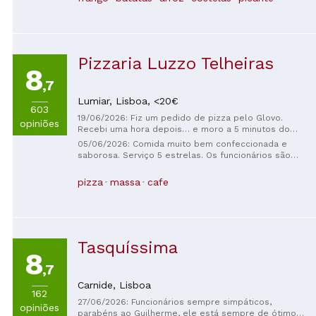
preparado para uma espera de pelo menos 30
minutos.
Pizzaria Luzzo Telheiras
8
,7
Lumiar,
Lisboa,
<20€
603
19/06/2026: Fiz um pedido de pizza pelo Glovo.
opiniões
Recebi uma hora depois… e moro a 5 minutos do
restaurante. Tinha gosto de papelão com
05/06/2026: Comida muito bem confeccionada e
consistência de borracha, horrível. O Glovo culpa o
saborosa. Serviço 5 estrelas. Os funcionários são
Luzzo e o Luzzo culpa o Glovo. Ninguém pediu
muito educados e bem dispostos. O terraço exterior
desculpas. Obviamente, nunca mais usarei nenhum
é muito acolhedor e ideal para refeições de grupo
pizza
massa
cafe
dos dois.
ou mais pessoais. Ambiente relaxado e muito
familiar.
Tasquíssima
8
,7
Carnide,
Lisboa
162
27/06/2026: Funcionários sempre simpáticos,
opiniões
parabéns ao Guilherme, ele está sempre de ótimo