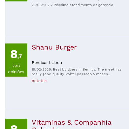
humor, e você pode desfrutar de uma noite
25/06/2026: Péssimo atendimento da gerencia
agradável com caracóis e cerveja!
Shanu Burger
8
,7
Benfica,
Lisboa
290
19/02/2026: Best burguers in Benfica. The meet has
opiniões
really good quality. Voltei passado 5 meses
Incrivelmente bom Hamburger com queijo e tomate
batatas
Batatas sao caseiras
Vitaminas & Companhia