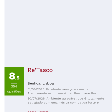
Re'Tasco
8
,5
Benfica,
Lisboa
354
01/08/2026: Excelente serviço e comida.
opiniões
Atendimento muito simpático. Uma maravilha.
Recomendo.
30/07/2026: Ambiente agradável que é totalmente
estragado com uma música com batida forte e
exageradamente alta, que nos impede de conversar.
Pedimos para baixar ligeiramente o volume da