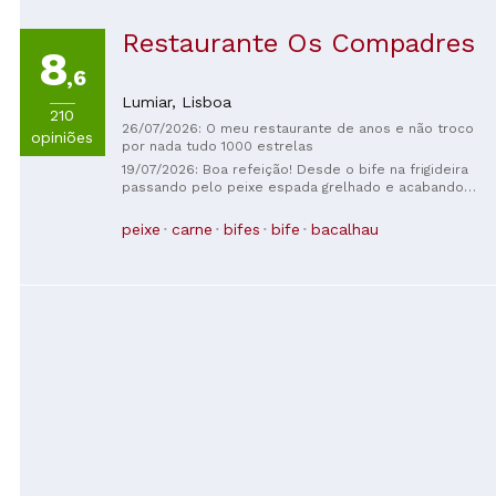
Restaurante Os Compadres
8
,6
Lumiar,
Lisboa
210
26/07/2026: O meu restaurante de anos e não troco
opiniões
por nada tudo 1000 estrelas
19/07/2026: Boa refeição! Desde o bife na frigideira
passando pelo peixe espada grelhado e acabando
no caril de gambas tudo impecável! Atendimento
pelo Sr Pedro muito profissional e atencioso.
peixe
carne
bifes
bife
bacalhau
Recomendo!