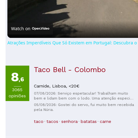
Video
Watch on
Atrações Imperdíveis Que Só Existem em Portugal: Descubra o
Taco Bell - Colombo
8
,6
Carnide,
Lisboa,
<20€
3065
07/08/2026: Serviço espetacular! Trabalham muito
opiniões
bem e lidam bem com o lodo. Uma atenção especial
à colaboradora Iara, muito querida e atenciosa
05/08/2026: Gostei do servo, fui muito bem recebida
pela Núria.
taco
tacos
senhora
batatas
carne