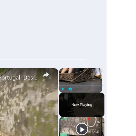
×
×
Atrações Imperdíveis Que Só Existem em Portugal: Descubra o Melhor do País! 🇵🇹✨
Play
Unmute
Fullscreen
Now Playing