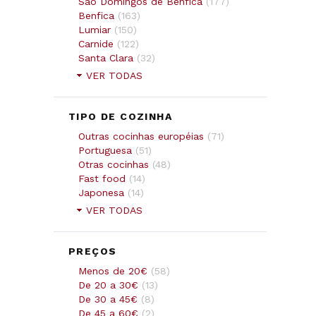
São Domingos de Benfica
(
177
)
Benfica
(
163
)
Lumiar
(
150
)
Carnide
(
122
)
Santa Clara
(
32
)
VER TODAS
TIPO DE COZINHA
Outras cocinhas européias
(
71
)
Portuguesa
(
51
)
Otras cocinhas
(
48
)
Fast food
(
14
)
Japonesa
(
14
)
VER TODAS
PREÇOS
Menos de 20€
(
58
)
De 20 a 30€
(
13
)
De 30 a 45€
(
8
)
De 45 a 60€
(
2
)