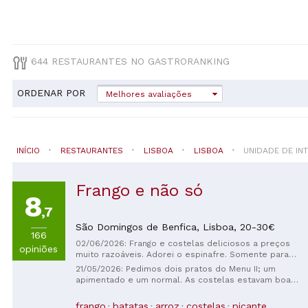
644 RESTAURANTES NO GASTRORANKING
ORDENAR POR
Melhores avaliações
INÍCIO
RESTAURANTES
LISBOA
LISBOA
UNIDADE DE IN
Frango e não só
8
,7
São Domingos de Benfica,
Lisboa,
20-30€
166
02/06/2026: Frango e costelas deliciosos a preços
opiniões
muito razoáveis. Adorei o espinafre. Somente para
viagem.
21/05/2026: Pedimos dois pratos do Menu II; um
apimentado e um normal. As costelas estavam boas,
mas nada de especial. O frango e a linguiça peri-peri
estavam excelentes, muito suculentos. Esteja
frango
batatas
arroz
costelas
picante