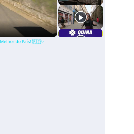
 Melhor do País! 🇵🇹✨