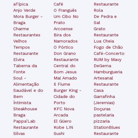
aTípica
Café
Restaurante
Anjo Verde
O Franguês
Rola
Mora Burger -
Um Cibo No
De Pedra e
Braga
Prato
Sal
Charme
Arcoense
Grato
Restaurantes
Bira dos
Restaurante
Velhos
Namorados
Lua Cheia
Tempos
O Pórtico
Fogo de Chão
Restaurante
Don Grano
Café-Concerto
Elvira
Restaurante
RUM by Mavy
Taberna da
Central do
DeGema
Fonte
Bom Jesus
Hamburgueria
Soul -
Mal Amado
Artesanal
Alimentação
Il Fiume
Restaurante
Saudável e do
Burger King -
Casa
Bem
Cidade do
Garrafinha
Íntimista
Porto
(Jeremias)
Steakhouse
KFC Nova
Doçuras
Braga
Arcada
pastelaria
Pappa’Lab
El Güero
pizzaria
Restaurante
Kobe LIN
StationBlues
Silvas
Sushi
Restaurante