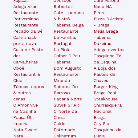
Fujacal
petiscos
Café Astória
Adega Vilar
Roberto's
Naco NA
Restaurante
Café - padaria
Pedra
Rotiveminho
& bistrô
Pizza D'Artista
Restaurante
Taberna Belga
- Braga
Pecado da Sé
Restaurante
Melia Braga
Café snack
La Família,
Taberna
porta nova
Portugal
Dazeiras
Casa de Pasto
La Piola
Adega eventos
das
Colher D'Pau
Tasquinha Zė
Carvalheiras
Taberna
da Esquina
Oboé
Dom Augusto
A Loja dos
Restaurant &
Restaurante
Pastéis de
Club
Miranda
Chaves
Tábuas, copos
Sabores Do
Burger King -
& outras
Barroso
Braga Real
cenas
Padaria Nørre
Steakhouse
O Amor vive
SUSHI STAR
Churrasqueira
na Cozinha
O Norte Da
Nacional
Pausa Útil
China
Braga
Imperial
Caldo
City Rio
Nata Sweet
Entornado
Tasquinha da
Nata
Colinatrum
Lúcia