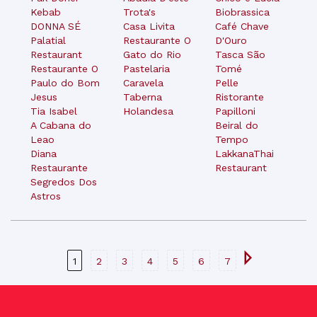
Kebab
Trota's
Biobrassica
DONNA SÉ
Casa Livita
Café Chave
Palatial
Restaurante O
D'Ouro
Restaurant
Gato do Rio
Tasca São
Restaurante O
Pastelaria
Tomé
Paulo do Bom
Caravela
Pelle
Jesus
Taberna
Ristorante
Tia Isabel
Holandesa
Papilloni
A Cabana do
Beiral do
Leao
Tempo
Diana
LakkanaThai
Restaurante
Restaurant
Segredos Dos
Astros
1
2
3
4
5
6
7