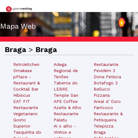
Mapa Web
Braga
>
Braga
Retrokitchen
Adega
Restaurante
Omakase
Regional de
Pevidém 3
pPlace -
Tenões
Dona Petisca
Restaurant &
Taberna do
Botafogo 2
Cocktail Bar
LEBRE
Bellucci
Hibiscus
Temple San
Pizzaria
EAT FIT
APE Coffee
Areal d´Ouro
Restaurante
Azeite & Alho
Farricoco
Vegetariano
Restaurante
Restaurante &
Gosto
Palatu
Petisqueira
Superior
Ai o alho -
Telepizza
Tasquinha do
Vinhos e
Braga