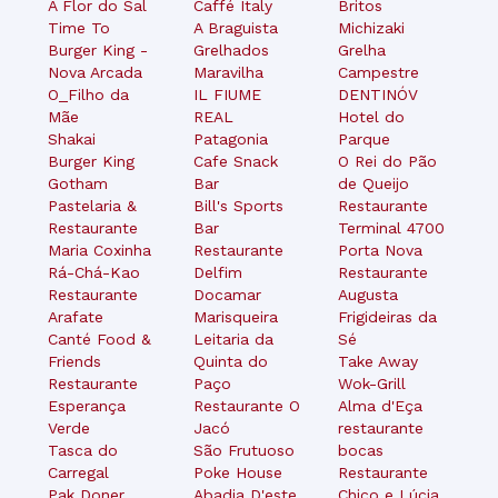
A Flor do Sal
Caffé Italy
Britos
Time To
A Braguista
Michizaki
Burger King -
Grelhados
Grelha
Nova Arcada
Maravilha
Campestre
O_Filho da
IL FIUME
DENTINÓV
Mãe
REAL
Hotel do
Shakai
Patagonia
Parque
Burger King
Cafe Snack
O Rei do Pão
Gotham
Bar
de Queijo
Pastelaria &
Bill's Sports
Restaurante
Restaurante
Bar
Terminal 4700
Maria Coxinha
Restaurante
Porta Nova
Rá-Chá-Kao
Delfim
Restaurante
Restaurante
Docamar
Augusta
Arafate
Marisqueira
Frigideiras da
Canté Food &
Leitaria da
Sé
Friends
Quinta do
Take Away
Restaurante
Paço
Wok-Grill
Esperança
Restaurante O
Alma d'Eça
Verde
Jacó
restaurante
Tasca do
São Frutuoso
bocas
Carregal
Poke House
Restaurante
Pak Doner
Abadia D'este
Chico e Lúcia