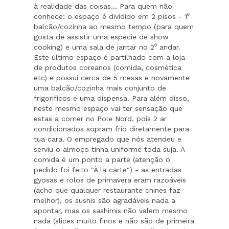
à realidade das coisas... Para quem não
conhece: o espaço é dividido em 2 pisos - 1⁰
balcão/cozinha ao mesmo tempo (para quem
gosta de assistir uma espécie de show
cooking) e uma sala de jantar no 2⁰ andar.
Este último espaço é partilhado com a loja
de produtos coreanos (comida, cosmética
etc) e possui cerca de 5 mesas e novamente
uma balcão/cozinha mais conjunto de
frigorificos e uma dispensa. Para além disso,
neste mesmo espaço vai ter sensação que
estas a comer no Pole Nord, pois 2 ar
condicionados sopram frio diretamente para
tua cara. O empregado que nós atendeu e
serviu o almoço tinha uniforme toda suja. A
comida é um ponto a parte (atenção o
pedido foi feito "À la carte") - as entradas
gyosas e rolos de primavera eram razoáveis
(acho que qualquer restaurante chines faz
melhor), os sushis são agradáveis nada a
apontar, mas os sashimis não valem mesmo
nada (slices muito finos e não são de primeira