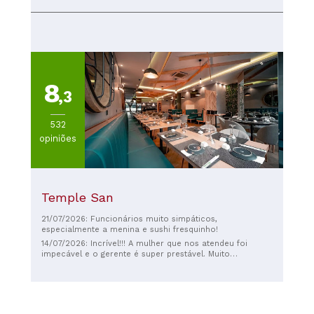
8
,3
532
opiniões
Temple San
21/07/2026: Funcionários muito simpáticos,
especialmente a menina e sushi fresquinho!
14/07/2026: Incrível!!! A mulher que nos atendeu foi
impecável e o gerente é super prestável. Muito
simpáticos e a comida excelente! Com muito bom
aspecto também, causou muito boa impressão
inicialmente