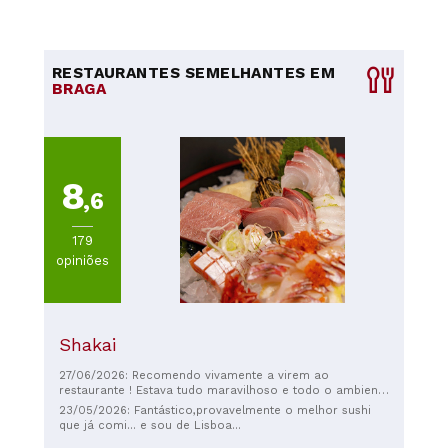
RESTAURANTES SEMELHANTES EM
BRAGA
8
,6
179
opiniões
Shakai
27/06/2026: Recomendo vivamente a virem ao
restaurante ! Estava tudo maravilhoso e todo o ambiente
foi incrível ⭐️
23/05/2026: Fantástico,provavelmente o melhor sushi
que já comi... e sou de Lisboa...