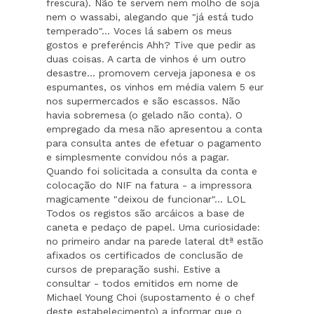
frescura). Não te servem nem molho de soja
nem o wassabi, alegando que "já está tudo
temperado"... Voces lá sabem os meus
gostos e preferéncis Ahh? Tive que pedir as
duas coisas. A carta de vinhos é um outro
desastre... promovem cerveja japonesa e os
espumantes, os vinhos em média valem 5 eur
nos supermercados e são escassos. Não
havia sobremesa (o gelado não conta). O
empregado da mesa não apresentou a conta
para consulta antes de efetuar o pagamento
e simplesmente convidou nós a pagar.
Quando foi solicitada a consulta da conta e
colocação do NIF na fatura - a impressora
magicamente "deixou de funcionar"... LOL
Todos os registos são arcáicos a base de
caneta e pedaço de papel. Uma curiosidade:
no primeiro andar na parede lateral dtª estão
afixados os certificados de conclusão de
cursos de preparação sushi. Estive a
consultar - todos emitidos em nome de
Michael Young Choi (supostamento é o chef
deste estabelecimento) a informar que o