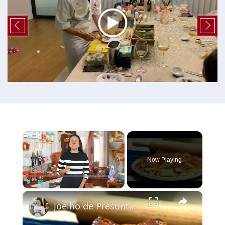
×
Now Playing
×
Play
Unmute
Fullscreen
Joelho de Presunto e Queijo: Receita de Enroladinho Fofinho