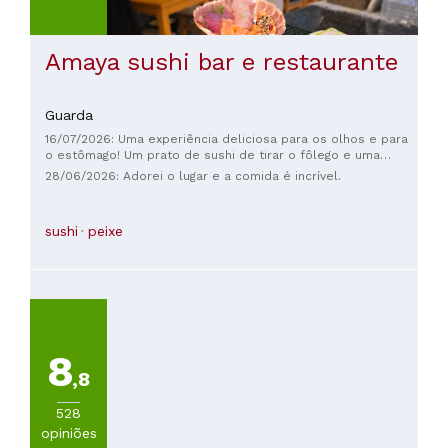
Amaya sushi bar e restaurante
Guarda
16/07/2026: Uma experiência deliciosa para os olhos e para
o estômago! Um prato de sushi de tirar o fôlego e uma
recepção calorosa, obrigada Amaya! Voltaremos!
28/06/2026: Adorei o lugar e a comida é incrível.
sushi
peixe
8
,8
528
opiniões