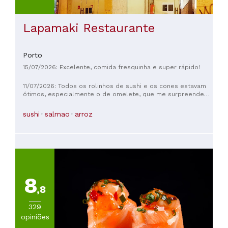
Lapamaki Restaurante
Porto
15/07/2026: Excelente, comida fresquinha e super rápido!
11/07/2026: Todos os rolinhos de sushi e os cones estavam
ótimos, especialmente o de omelete, que me surpreendeu
positivamente. É um lugar com ótimo custo-benefício e boa
qualidade; os rolinhos não são extraordinários, mas todos
sushi
salmao
arroz
adoraram. Recomendo muito!
8
,8
329
opiniões