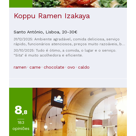
Koppu Ramen Izakaya
Santo António,
Lisboa,
20-30€
31/12/2025: Ambiente agradável, comida deliciosa, serviço
rápido, funcionários atenciosos, preços muito razoáveis, boa
carta de vinhos. Tudo perfeito!
30/10/2025: Tudo é ótimo, a comida, o lugar e o serviço.
"Sita" é muito acolhedora e eficiente.
ramen
carne
chocolate
ovo
caldo
8
,8
183
opiniões