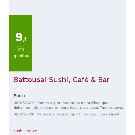
🥂🍾
9
,1
210
opiniões
Battousai Sushi, Café & Bar
Porto
08/07/2026: Fomos experimentar as maravilhas que
tínhamos lido a respeito, para levar para casa. Tudo estava
delicioso, um verdadeiro deleite, e o garçom foi muito
05/07/2026: Os pratos para compartilhar são uma delícia!
atencioso. Recomendo muito!
sushi
peixe