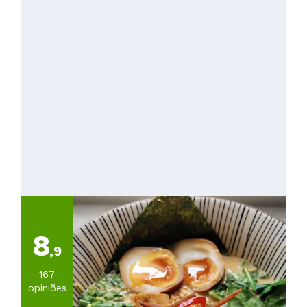
8
,9
167
opiniões