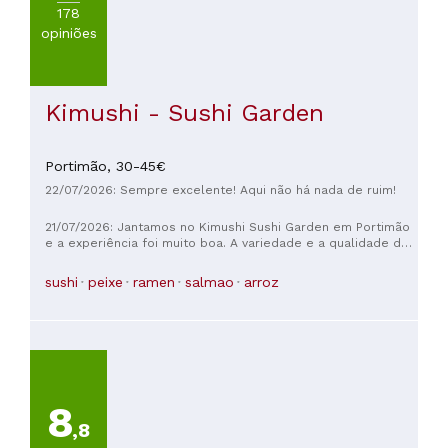
178
opiniões
Kimushi - Sushi Garden
Portimão,
30-45€
22/07/2026: Sempre excelente! Aqui não há nada de ruim!
21/07/2026: Jantamos no Kimushi Sushi Garden em Portimão
e a experiência foi muito boa. A variedade e a qualidade das
peças eram excelentes, como se pode ver pela
apresentação dos pratos. Talvez preferíssemos que
sushi
peixe
ramen
salmao
arroz
estivessem um pouco mais frios, mas entendo que com o
calor lá fora aqueceram rapidamente. Um lugar altamente
recomendável se você procura um bom sushi na região.
8
,8