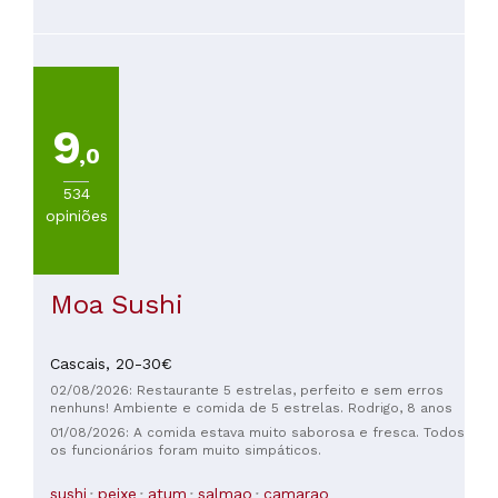
de peixe dentro, o peixe nem parecia fresco, tinha uma
textura estranha… deixou mesmo muito a desejar.. Além
disso o sushi não é propriamente barato para vir nestas
condições… Neste momento fiquei com uma péssima
impressão do sítio
9
,0
534
opiniões
Moa Sushi
Cascais,
20-30€
02/08/2026: Restaurante 5 estrelas, perfeito e sem erros
nenhuns! Ambiente e comida de 5 estrelas. Rodrigo, 8 anos
01/08/2026: A comida estava muito saborosa e fresca. Todos
os funcionários foram muito simpáticos.
sushi
peixe
atum
salmao
camarao