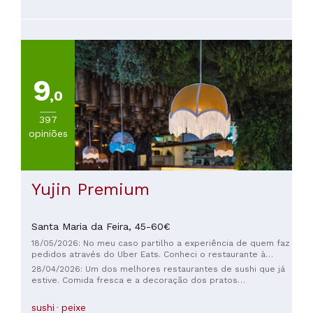
9
,0
397
opiniões
Yujin Premium
Santa Maria da Feira,
45-60€
18/05/2026: No meu caso partilho a experiência de quem faz
pedidos através do Uber Eats. Conheci o restaurante à
pouco tempo e desde então tenho feito alguns pedidos, o
28/04/2026: Um dos melhores restaurantes de sushi que já
sushi parecia de qualidade, tamanho ideal das peças, boa
estive. Comida fresca e a decoração dos pratos
apresentação, … No entanto, este último pedido deixou
espetacular.
muito a desejar… o Bao não veio com a receita habitual (o
sushi
peixe
interior do Bao foi mudado), as peças vieram com o mínimo