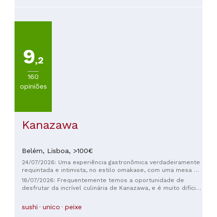
100€
(
13
)
Mais
de
100€
9
(
6
)
,2
160
opiniões
Kanazawa
Belém,
Lisboa,
>100€
24/07/2026: Uma experiência gastronômica verdadeiramente
requintada e intimista, no estilo omakase, com uma mesa de
nove lugares ao redor do chef. O chef Paulo é incrivelmente
18/07/2026: Frequentemente temos a oportunidade de
simpático e um prazer conversar com ele. As combinações
desfrutar da incrível culinária de Kanazawa, e é muito difícil
de sabores são simples, delicadas e nada exageradas. O
compará-la ou descrevê-la. Uma experiência imperdível e
peixe é predominantemente português, o que surpreende,
que merece ser apreciada novamente ❤️
sushi
unico
peixe
pois tem um sabor mais leve do que o peixe japonês, para
os apreciadores deste último, mas vale a pena experimentar