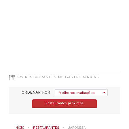
Castelo
Branco
(
8
)
VER
TODAS
MUNICÍPIO
Selecione
um
distrito
522 RESTAURANTES NO GASTRORANKING
TIPO
ORDENAR POR
DE
Melhores avaliações
COZINHA
Restaurantes próximos
Japonesa
INÍCIO
RESTAURANTES
JAPONESA
PREÇOS