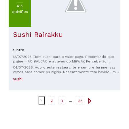
415
opiniões
Sushi Rairakku
Sintra
12/07/2026: Bom sushi para o valor pago. Recomendo que
paguem AO BALCÃO e através do MBWAY. Perceberão
quando lá forem
04/07/2026: Adoro este restaurante e sempre fui imensas
vezes para comer os nigiris. Recentemente tem havido um
problema com o atum cru pois as últimas 2 vezes que fui
sushi
estava estragado e tive que ir á casa de banho cuspir. Fiquei
com náuseas durante alguns dias e tive que tomar
medicação.
...
1
2
3
35