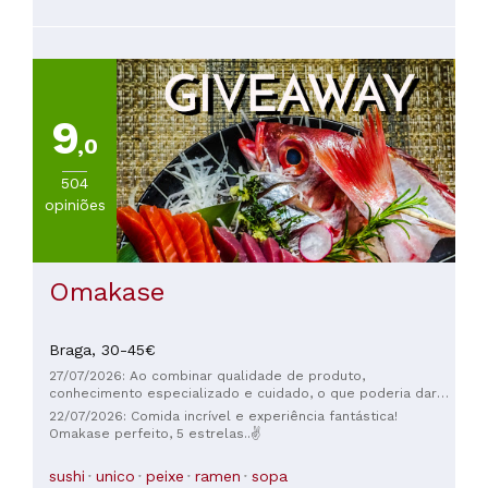
9
,0
504
opiniões
Omakase
Braga,
30-45€
27/07/2026: Ao combinar qualidade de produto,
conhecimento especializado e cuidado, o que poderia dar
errado? Um item indispensável em roupas íntimas.
22/07/2026: Comida incrível e experiência fantástica!
Omakase perfeito, 5 estrelas..✌️
sushi
unico
peixe
ramen
sopa