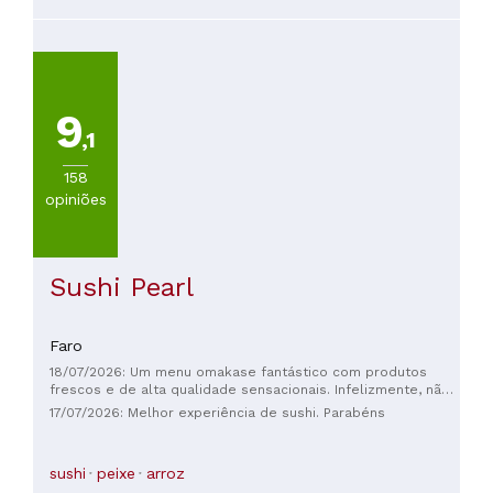
de qualquer forma.
9
,1
158
opiniões
Sushi Pearl
Faro
18/07/2026: Um menu omakase fantástico com produtos
frescos e de alta qualidade sensacionais. Infelizmente, não
há um aperitivo adequado ou uma taça de champanhe, e a
17/07/2026: Melhor experiência de sushi. Parabéns
seleção de vinhos é praticamente inexistente. Não entendi
bem o conceito, mas suponho que haja uma razão para isso.
E o tempo de duração de duas horas torna a experiência
sushi
peixe
arroz
muito corrida. Mesmo assim, altamente recomendado! 👍👌😋