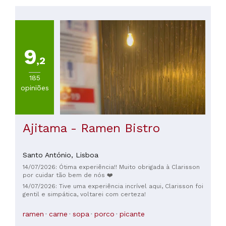
Menos
de
20€
(
40
)
9
De
,2
20
a
185
30€
opiniões
(
66
)
De
30
a
Ajitama - Ramen Bistro
45€
(
75
)
Santo António,
Lisboa
De
45
14/07/2026: Ótima experiência!! Muito obrigada à Clarisson
a
por cuidar tão bem de nós ❤️
60€
14/07/2026: Tive uma experiência incrível aqui, Clarisson foi
gentil e simpática, voltarei com certeza!
(
23
)
De
ramen
carne
sopa
porco
picante
60
a