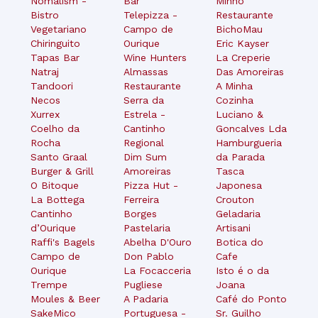
Nomalism -
Bar
Minho
Bistro
Telepizza -
Restaurante
Vegetariano
Campo de
BichoMau
Chiringuito
Ourique
Eric Kayser
Tapas Bar
Wine Hunters
La Creperie
Natraj
Almassas
Das Amoreiras
Tandoori
Restaurante
A Minha
Necos
Serra da
Cozinha
Xurrex
Estrela -
Luciano &
Coelho da
Cantinho
Goncalves Lda
Rocha
Regional
Hamburgueria
Santo Graal
Dim Sum
da Parada
Burger & Grill
Amoreiras
Tasca
O Bitoque
Pizza Hut -
Japonesa
La Bottega
Ferreira
Crouton
Cantinho
Borges
Geladaria
d’Ourique
Pastelaria
Artisani
Raffi's Bagels
Abelha D'Ouro
Botica do
Campo de
Don Pablo
Cafe
Ourique
La Focacceria
Isto é o da
Trempe
Pugliese
Joana
Moules & Beer
A Padaria
Café do Ponto
SakeMico
Portuguesa -
Sr. Guilho