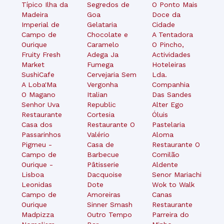
Típico Ilha da
Segredos de
O Ponto Mais
Madeira
Goa
Doce da
Imperial de
Gelataria
Cidade
Campo de
Chocolate e
A Tentadora
Ourique
Caramelo
O Pincho,
Fruity Fresh
Adega Ja
Actividades
Market
Fumega
Hoteleiras
SushiCafe
Cervejaria Sem
Lda.
A Loba'Ma
Vergonha
Companhia
O Magano
Italian
Das Sandes
Senhor Uva
Republic
Alter Ego
Restaurante
Cortesia
Óluis
Casa dos
Restaurante O
Pastelaria
Passarinhos
Valério
Aloma
Pigmeu -
Casa de
Restaurante O
Campo de
Barbecue
Comilão
Ourique -
Pâtisserie
Aldente
Lisboa
Dacquoise
Senor Mariachi
Leonidas
Dote
Wok to Walk
Campo de
Amoreiras
Canas
Ourique
Sinner Smash
Restaurante
Madpizza
Outro Tempo
Parreira do