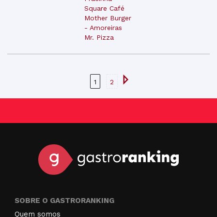
Square Café
Mother Burger
- Amoreiras
Mr. Pizza
1
2
SOBRE O GASTRORANKING
Quem somos