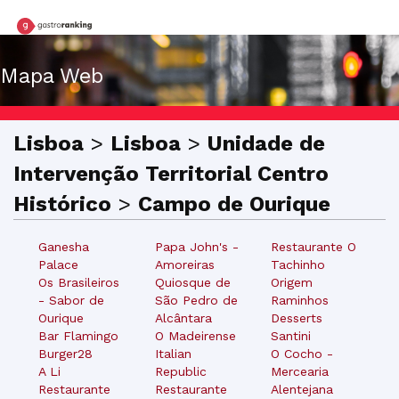
Mapa Web
Lisboa
>
Lisboa
>
Unidade de
Intervenção Territorial Centro
Histórico
>
Campo de Ourique
Ganesha
Papa John's -
Restaurante O
Palace
Amoreiras
Tachinho
Os Brasileiros
Quiosque de
Origem
- Sabor de
São Pedro de
Raminhos
Ourique
Alcântara
Desserts
Bar Flamingo
O Madeirense
Santini
Burger28
Italian
O Cocho -
A Li
Republic
Mercearia
Restaurante
Restaurante
Alentejana