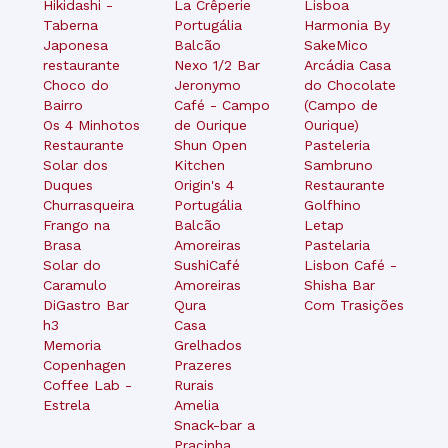
Hikidashi -
La Crêperie
Lisboa
Taberna
Portugália
Harmonia By
Japonesa
Balcão
SakeMico
restaurante
Nexo 1/2 Bar
Arcádia Casa
Choco do
Jeronymo
do Chocolate
Bairro
Café - Campo
(Campo de
Os 4 Minhotos
de Ourique
Ourique)
Restaurante
Shun Open
Pasteleria
Solar dos
Kitchen
Sambruno
Duques
Origin's 4
Restaurante
Churrasqueira
Portugália
Golfhino
Frango na
Balcão
Letap
Brasa
Amoreiras
Pastelaria
Solar do
SushiCafé
Lisbon Café -
Caramulo
Amoreiras
Shisha Bar
DiGastro Bar
Qura
Com Trasições
h3
Casa
Memoria
Grelhados
Copenhagen
Prazeres
Coffee Lab -
Rurais
Estrela
Amelia
Snack-bar a
Pracinha