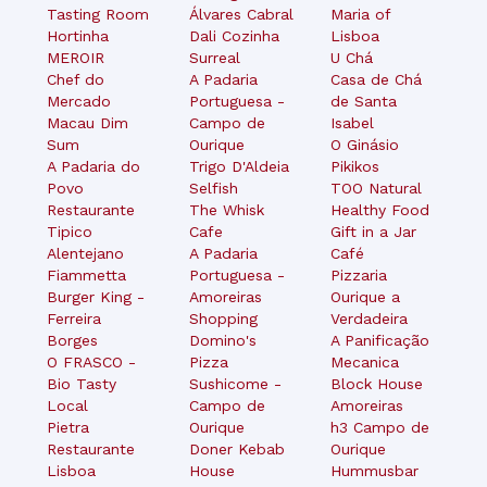
Tasting Room
Álvares Cabral
Maria of
Hortinha
Dali Cozinha
Lisboa
MEROIR
Surreal
U Chá
Chef do
A Padaria
Casa de Chá
Mercado
Portuguesa -
de Santa
Macau Dim
Campo de
Isabel
Sum
Ourique
O Ginásio
A Padaria do
Trigo D'Aldeia
Pikikos
Povo
Selfish
TOO Natural
Restaurante
The Whisk
Healthy Food
Tipico
Cafe
Gift in a Jar
Alentejano
A Padaria
Café
Fiammetta
Portuguesa -
Pizzaria
Burger King -
Amoreiras
Ourique a
Ferreira
Shopping
Verdadeira
Borges
Domino's
A Panificação
O FRASCO -
Pizza
Mecanica
Bio Tasty
Sushicome -
Block House
Local
Campo de
Amoreiras
Pietra
Ourique
h3 Campo de
Restaurante
Doner Kebab
Ourique
Lisboa
House
Hummusbar