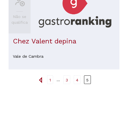
Não se
qualifica
Chez Valent depina
Vale de Cambra
...
1
3
4
5