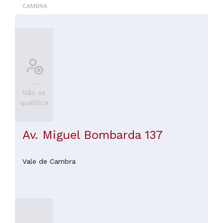
CAMBRA
30€
(
2
)
De
30
a
45€
(
1
)
Não se
qualifica
Av. Miguel Bombarda 137
Vale de Cambra