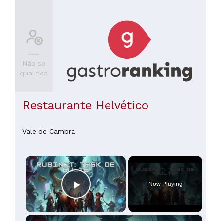
Não se
qualifica
Restaurante Helvético
Vale de Cambra
×
Now Playing
Play Video
×