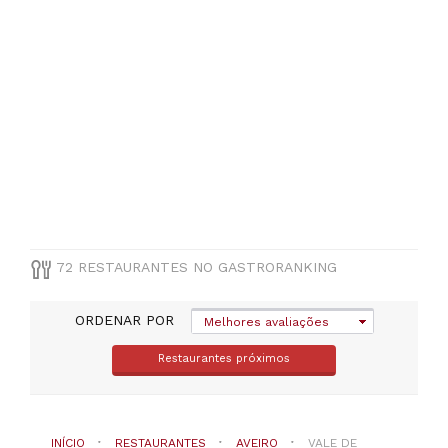
Otras
cocinhas
(
4
)
Portuguesa
(
3
)
Brasileira
(
2
)
Italiana
(
1
)
VER
TODAS
72 RESTAURANTES NO GASTRORANKING
PREÇOS
ORDENAR POR
Menos
Melhores avaliações
de
Restaurantes próximos
20€
(
5
)
De
20
a
INÍCIO
RESTAURANTES
AVEIRO
VALE DE