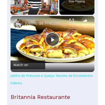
Now Playing
×
Play
Unmute
Fullscreen
Joelho de Presunto e Queijo: Receita de Enroladinho Fofinho
Play
Video
Watch on
Joelho de Presunto e Queijo: Receita de Enroladinho
Fofinho
Britannia Restaurante