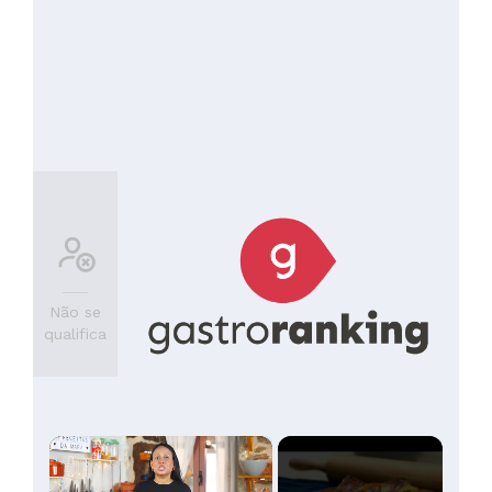
Não se
qualifica
×