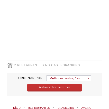
PREÇOS
Menos
de
20€
(
1
)
2 RESTAURANTES NO GASTRORANKING
ORDENAR POR
Melhores avaliações
Restaurantes próximos
INÍCIO
RESTAURANTES
BRASILEIRA
AVEIRO