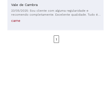
Vale de Cambra
23/05/2025: Sou cliente com alguma regularidade e
recomendo completamente. Excelente qualidade. Tudo é
muito bem confecionado, mas a picanha é das melhores que
carne
conheço .
1