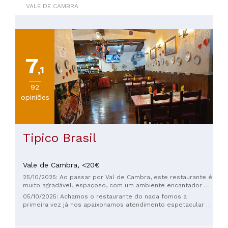
VALE DE CAMBRA
7
,1
92
opiniões
Tipico Brasil
Vale de Cambra,
<20€
25/10/2025: Ao passar por Val de Cambra, este restaurante é
muito agradável, espaçoso, com um ambiente encantador e
uma bela apresentação. A culinária brasileira é de ótima
05/10/2025: Achamos o restaurante do nada fomos a
qualidade. Muito obrigado.
primeira vez já nos apaixonamos atendimento espetacular já
ficamos amigos da dona a senhora Rose e gente finíssima.
Vamos sempre que podemos