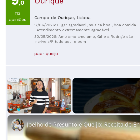
9
Ourique
,0
113
Campo de Ourique,
Lisboa
opiniões
17/06/2026: Lugar agradável, musica boa , boa comida
! Atendimento extremamente agradável.
30/05/2026: Amo amo amo amo, Gil e a Rodrigo são
incríveis🤎 tudo aqui é bom
pao
queijo
×
Play
Unmute
Fullscreen
Joelho de Presunto e Queijo: Receita de E