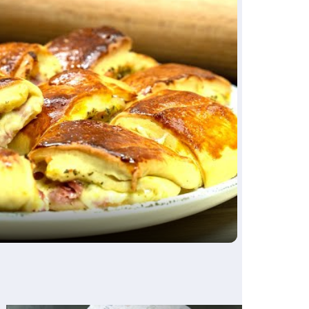
ay
deo