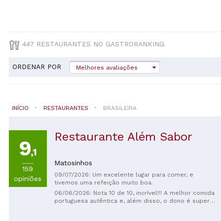
447 RESTAURANTES NO GASTRORANKING
ORDENAR POR
Melhores avaliações
INÍCIO
RESTAURANTES
BRASILEIRA
Restaurante Além Sabor
9
,1
Matosinhos
159
09/07/2026: Um excelente lugar para comer, e
opiniões
tivemos uma refeição muito boa.
06/06/2026: Nota 10 de 10, incrível!!! A melhor comida
portuguesa autêntica e, além disso, o dono é super
gentil, amável e simpático!! O melhor do Porto