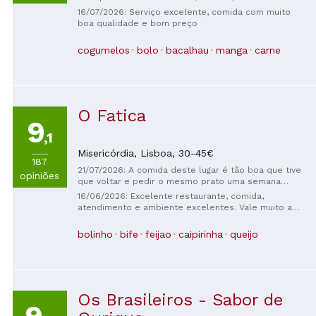
limitado, resultando em poucas opções.
16/07/2026: Serviço excelente, comida com muito
boa qualidade e bom preço
cogumelos
bolo
bacalhau
manga
carne
O Fatica
9
,1
Misericórdia,
Lisboa,
30-45€
187
21/07/2026: A comida deste lugar é tão boa que tive
opiniões
que voltar e pedir o mesmo prato uma semana
depois porque estava com muita vontade de prová-
16/06/2026: Excelente restaurante, comida,
lo novamente! Incrível, recomendo muito uma visita a
atendimento e ambiente excelentes. Vale muito a
este restaurante super charmoso 🩷
pena
bolinho
bife
feijao
caipirinha
queijo
Os Brasileiros - Sabor de