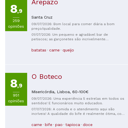
Arepazo
8
,9
Santa Cruz
259
09/07/2026: Bom local para comer diária a bom
opiniões
preço/qualidade.
01/07/2026: Um pequeno e agradável bar de
petiscos; as garçonetes são incrivelmente
simpáticas e a comida é deliciosa. Os preços são
muito razoáveis. Recomendo.
batatas
carne
queijo
O Boteco
8
,9
Misericórdia,
Lisboa,
60-100€
951
09/07/2026: Uma experiência 5 estrelas em todos os
opiniões
sentidos! E funcionários muito educados.
07/07/2026: A comida e o atendimento aqui são
incríveis! A qualidade do bife é realmente ótima, com
certeza voltarei!
carne
bife
pao
tapioca
doce