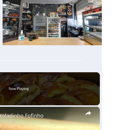
Now Playing
×
nroladinho Fofinho