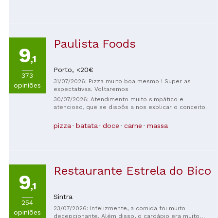
Paulista Foods
9
,1
Porto,
<20€
373
31/07/2026: Pizza muito boa mesmo ! Super as
opiniões
expectativas. Voltaremos
30/07/2026: Atendimento muito simpático e
atencioso, que se dispôs a nos explicar o conceito
do queijo Catupiry (já que era a nossa primeira vez
experimentando, eles queriam ter certeza de que
pizza
batata
doce
carne
massa
estávamos confortáveis ​​com ele antes de fazer o
pedido). O lugar ideal para experimentar pizzas e
bebidas típicas do Brasil!
Restaurante Estrela do Bico
9
,1
Sintra
254
23/07/2026: Infelizmente, a comida foi muito
opiniões
decepcionante. Além disso, o cardápio era muito