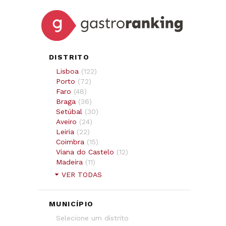
DISTRITO
Lisboa
(
122
)
Porto
(
72
)
Faro
(
48
)
Braga
(
36
)
Setúbal
(
30
)
Aveiro
(
24
)
Leiria
(
22
)
Coimbra
(
15
)
Viana do Castelo
(
12
)
Madeira
(
11
)
VER TODAS
MUNICÍPIO
Selecione um distrito