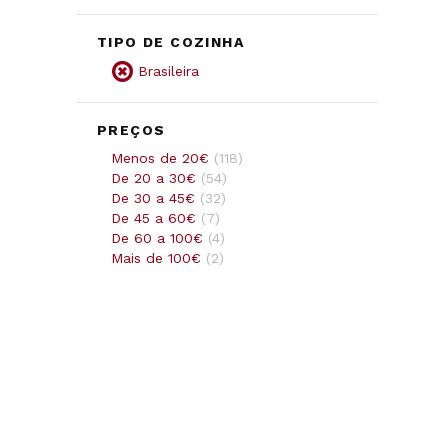
TIPO DE COZINHA
Brasileira
PREÇOS
Menos de 20€
(
118
)
De 20 a 30€
(
54
)
De 30 a 45€
(
32
)
De 45 a 60€
(
7
)
De 60 a 100€
(
4
)
Mais de 100€
(
2
)