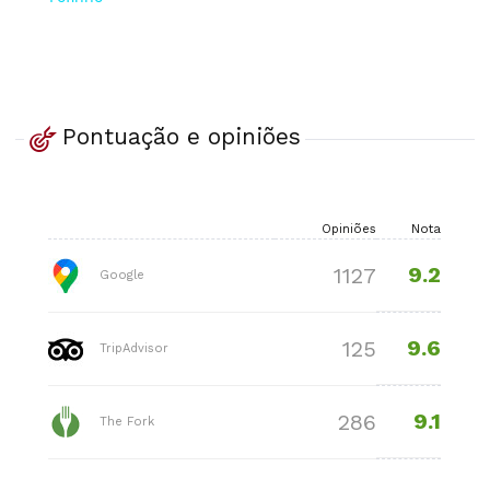
Pontuação e opiniões
Opiniões
Nota
9.2
1127
Google
9.6
125
TripAdvisor
9.1
286
The Fork