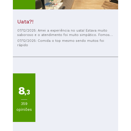
Uata?!
07/12/2025: Amei a experiência no uata! Estava muito
saboroso e o atendimento foi muito simpático. Fomos
um grupo de 13 pessoas e prontamente o senhor
07/12/2025: Comida o top mesmo sendo muitos foi
arranjou as condições para nos instalarmos. Muito
rápido
obrigada! É para repetir!
8
,3
359
opiniões