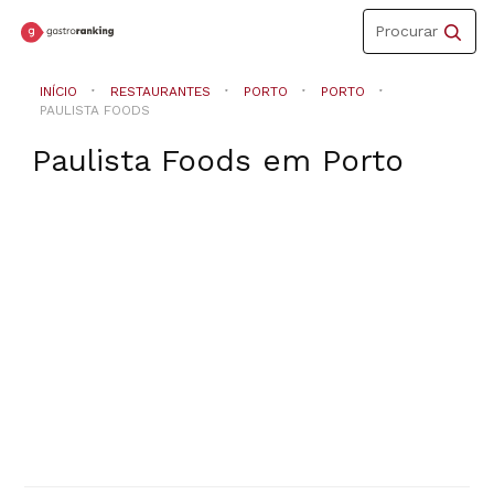
Toggle
Procurar
navigation
INÍCIO
RESTAURANTES
PORTO
PORTO
PAULISTA FOODS
Paulista Foods
em
Porto