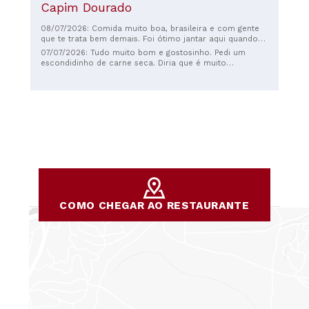
Capim Dourado
08/07/2026: Comida muito boa, brasileira e com gente
que te trata bem demais. Foi ótimo jantar aqui quando
estavamos por Porto, além de que o lugar é Pet friendly,
07/07/2026: Tudo muito bom e gostosinho. Pedi um
poder jantar tranquila com meu cachorro comigo foi
escondidinho de carne seca. Diria que é muito
maravilhoso. Obrigada pela experiencia, voltaria sem
piquititinho mas bem gostosinho.
dúvida.
COMO CHEGAR AO RESTAURANTE