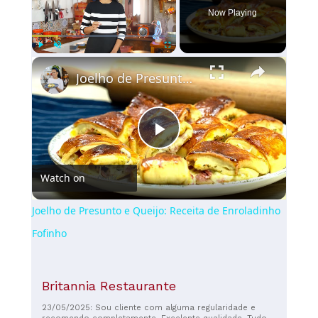
Now Playing
×
Play
Unmute
Fullscreen
Joelho de Presunto e Queijo: Receita de Enroladinho Fofinho
Play
Watch on
Video
Joelho de Presunto e Queijo: Receita de Enroladinho
Fofinho
Britannia Restaurante
23/05/2025: Sou cliente com alguma regularidade e