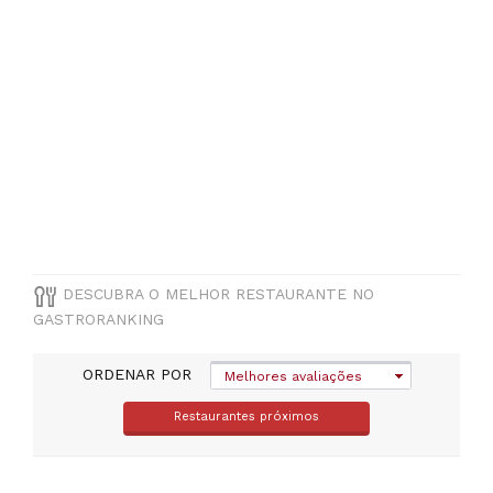
PREÇOS
Menos
de
20€
(
1
)
DESCUBRA O MELHOR RESTAURANTE NO
GASTRORANKING
ORDENAR POR
Melhores avaliações
Restaurantes próximos