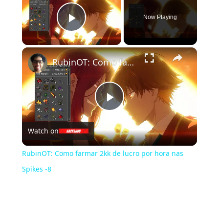
Now Playing
Play Video
×
RubinOT: Como farmar 2kk de lucro por hora nas Spikes -8
Play
Watch on
Video
RubinOT: Como farmar 2kk de lucro por hora nas
Spikes -8