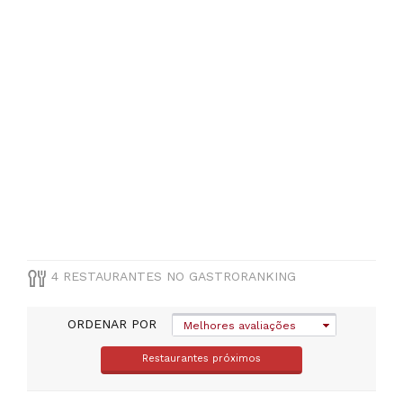
PREÇOS
Menos
de
20€
(
1
)
4 RESTAURANTES NO GASTRORANKING
ORDENAR POR
Melhores avaliações
Restaurantes próximos