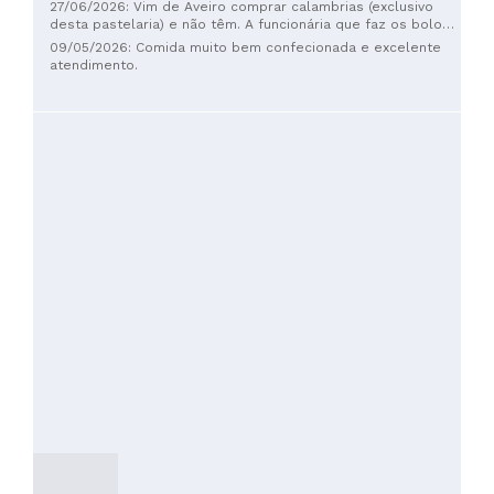
27/06/2026: Vim de Aveiro comprar calambrias (exclusivo
desta pastelaria) e não têm. A funcionária que faz os bolos
está de férias!
09/05/2026: Comida muito bem confecionada e excelente
atendimento.