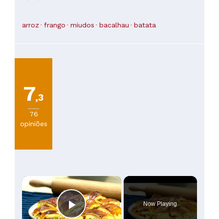
arroz
frango
miudos
bacalhau
batata
7
,3
76
opiniões
×
Now Playing
Play Video