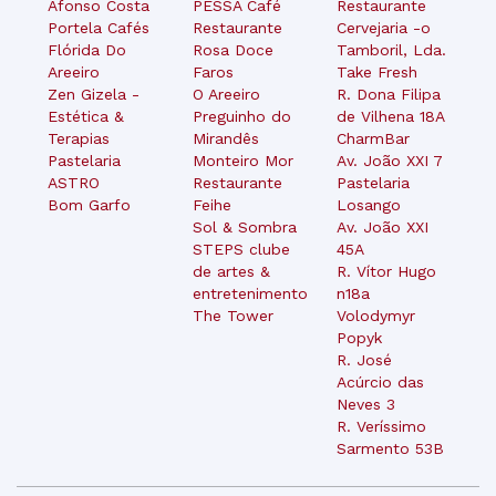
Afonso Costa
PESSA Café
Restaurante
Portela Cafés
Restaurante
Cervejaria -o
Flórida Do
Rosa Doce
Tamboril, Lda.
Areeiro
Faros
Take Fresh
Zen Gizela -
O Areeiro
R. Dona Filipa
Estética &
Preguinho do
de Vilhena 18A
Terapias
Mirandês
CharmBar
Pastelaria
Monteiro Mor
Av. João XXI 7
ASTRO
Restaurante
Pastelaria
Bom Garfo
Feihe
Losango
Sol & Sombra
Av. João XXI
STEPS clube
45A
de artes &
R. Vítor Hugo
entretenimento
n18a
The Tower
Volodymyr
Popyk
R. José
Acúrcio das
Neves 3
R. Veríssimo
Sarmento 53B