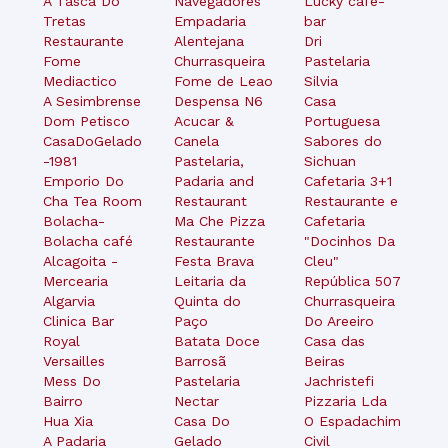
A Tasca Do
Navegadores
Lucky cafe-
Tretas
Empadaria
bar
Restaurante
Alentejana
Dri
Fome
Churrasqueira
Pastelaria
Mediactico
Fome de Leao
Silvia
A Sesimbrense
Despensa N6
Casa
Dom Petisco
Acucar &
Portuguesa
CasaDoGelado
Canela
Sabores do
-1981
Pastelaria,
Sichuan
Emporio Do
Padaria and
Cafetaria 3+1
Cha Tea Room
Restaurant
Restaurante e
Bolacha-
Ma Che Pizza
Cafetaria
Bolacha café
Restaurante
"Docinhos Da
Alcagoita -
Festa Brava
Cleu"
Mercearia
Leitaria da
República 507
Algarvia
Quinta do
Churrasqueira
Clinica Bar
Paço
Do Areeiro
Royal
Batata Doce
Casa das
Versailles
Barrosã
Beiras
Mess Do
Pastelaria
Jachristefi
Bairro
Nectar
Pizzaria Lda
Hua Xia
Casa Do
O Espadachim
A Padaria
Gelado
Civil