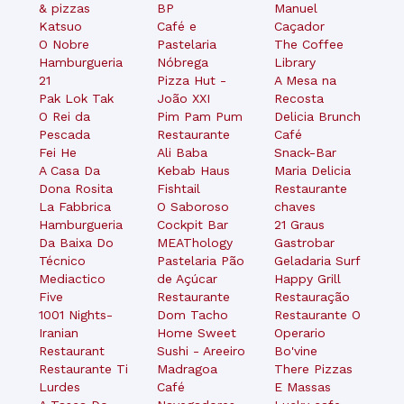
& pizzas
BP
Manuel
Katsuo
Café e
Caçador
O Nobre
Pastelaria
The Coffee
Hamburgueria
Nóbrega
Library
21
Pizza Hut -
A Mesa na
Pak Lok Tak
João XXI
Recosta
O Rei da
Pim Pam Pum
Delicia Brunch
Pescada
Restaurante
Café
Fei He
Ali Baba
Snack-Bar
A Casa Da
Kebab Haus
Maria Delicia
Dona Rosita
Fishtail
Restaurante
La Fabbrica
O Saboroso
chaves
Hamburgueria
Cockpit Bar
21 Graus
Da Baixa Do
MEAThology
Gastrobar
Técnico
Pastelaria Pão
Geladaria Surf
Mediactico
de Açúcar
Happy Grill
Five
Restaurante
Restauração
1001 Nights-
Dom Tacho
Restaurante O
Iranian
Home Sweet
Operario
Restaurant
Sushi - Areeiro
Bo'vine
Restaurante Ti
Madragoa
There Pizzas
Lurdes
Café
E Massas