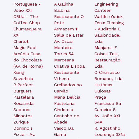
Portuguesa -
A Galinha
Engineering
João XXI
Balbina
Canteen
CRUU - The
Restaurante O
Waffle o'stick
Coffee Shop
Pote
Fénix Cleaning
Churrasqueira
Armazem 11
- Auditoria E
XXI
Salla de Estar
Salubridade,
Charlot
Av. Óscar
Lda
Magic Pool
Monteiro
Manjares E
Arcádia Casa
Torres 54
Coisas Tais,
do Chocolate
Mercearia
Restauração,
(Av. de Roma)
Criativa Lisboa
Lda.
Xiang
Restaurante
O Churrasco
Savorlicia
Vilhena-
Romano, Lda
B'Perfect
Grelhados no
Histórias
Burguers
Carvão
Gulosas
Pastelaria
Maria Delícia
Praça
Rosalinda
Pastelaria
Francisco Sá
Sabores
Cinderela
Carneiro 8
Minhotos
Cantinho do
Av. João XXI
Zurique
Abade
64A
Domino's
Vasco Da
R. Agostinho
Pizza - Av.
Gama
Lourenço 331a