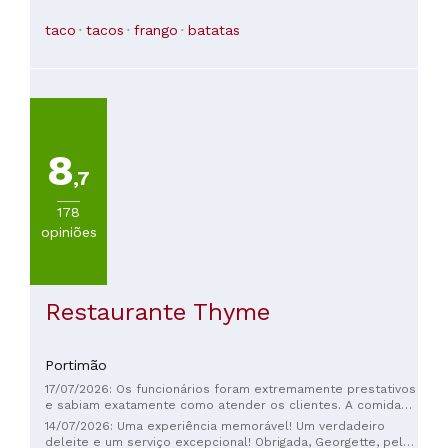
taco
tacos
frango
batatas
8
,7
178
opiniões
Restaurante Thyme
Portimão
17/07/2026: Os funcionários foram extremamente prestativos
e sabiam exatamente como atender os clientes. A comida
estava excelente, recomendo muito este restaurante, pois
14/07/2026: Uma experiência memorável! Um verdadeiro
tanto o serviço quanto a comida foram excepcionais!
deleite e um serviço excepcional! Obrigada, Georgette, pela