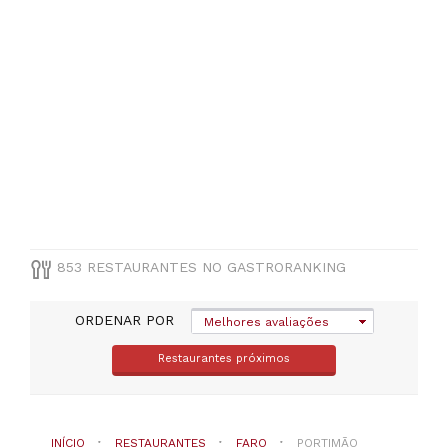
européias
(
63
)
Frutos
do
mar
(
55
)
Mediterraneo
(
48
)
Italiana
(
39
)
VER
TODAS
853 RESTAURANTES NO GASTRORANKING
PREÇOS
ORDENAR POR
Melhores avaliações
Menos
Restaurantes próximos
de
20€
(
70
)
De
20
INÍCIO
RESTAURANTES
FARO
PORTIMÃO