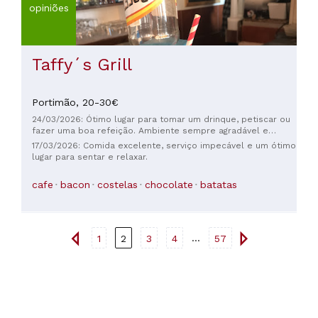
opiniões
Taffy´s Grill
Portimão,
20-30€
24/03/2026: Ótimo lugar para tomar um drinque, petiscar ou
fazer uma boa refeição. Ambiente sempre agradável e
funcionários super simpáticos! DICA: O assado de domingo é
17/03/2026: Comida excelente, serviço impecável e um ótimo
delicioso com raiz-forte, hortelã e molho de cranberry 😋
lugar para sentar e relaxar.
Seu cachorro é bem-vindo 🐕
cafe
bacon
costelas
chocolate
batatas
...
1
2
3
4
57