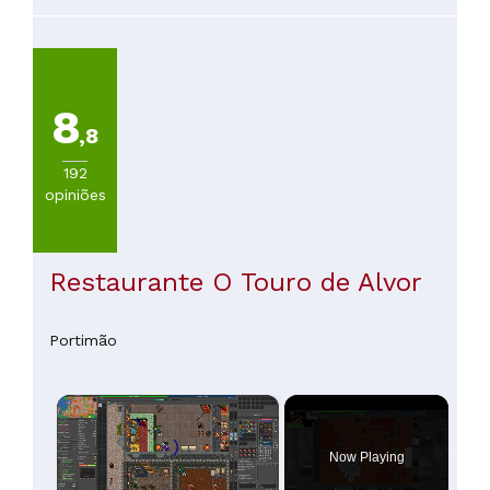
recomendado.
8
,8
192
opiniões
Restaurante O Touro de Alvor
Portimão
×
Now Playing