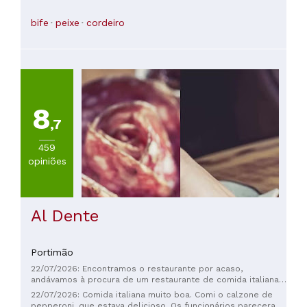
colherzinha 😉
bife
peixe
cordeiro
8
,7
459
opiniões
Al Dente
Portimão
22/07/2026: Encontramos o restaurante por acaso,
andávamos à procura de um restaurante de comida italiana.
Tudo estava muito bom apesar de a casa estar cheia, muito
22/07/2026: Comida italiana muito boa. Comi o calzone de
obrigado ao João e restante staff. Recomendo fortemente
pepperoni, que estava delicioso. Os funcionários pareceram