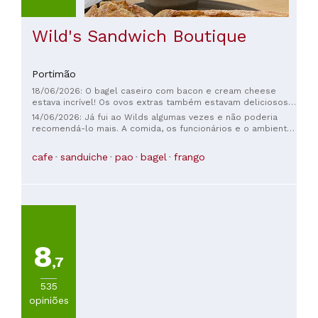
Wild's Sandwich Boutique
Portimão
18/06/2026: O bagel caseiro com bacon e cream cheese
estava incrível! Os ovos extras também estavam deliciosos.
Imperdível.
14/06/2026: Já fui ao Wilds algumas vezes e não poderia
recomendá-lo mais. A comida, os funcionários e o ambiente
são excelentes. Sempre que estou em Alvor, vou lá para
comer. Recomendo muito!
cafe
sanduiche
pao
bagel
frango
8
,7
535
opiniões