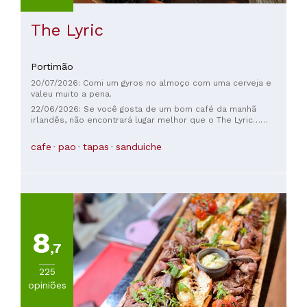
The Lyric
Portimão
20/07/2026: Comi um gyros no almoço com uma cerveja e
valeu muito a pena.
22/06/2026: Se você gosta de um bom café da manhã
irlandês, não encontrará lugar melhor que o The Lyric…
equipe muito simpática – vale a pena experimentar.
cafe
pao
tapas
sanduiche
8
,7
225
opiniões