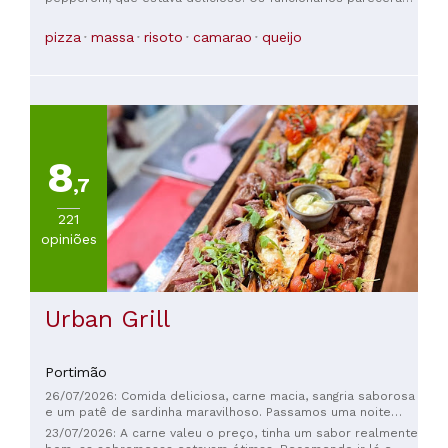
se procuram um bom restaurante de comida italiana.
simpáticos e muito prestativos.
pizza
massa
risoto
camarao
queijo
8
,7
221
opiniões
Urban Grill
Portimão
26/07/2026: Comida deliciosa, carne macia, sangria saborosa
e um patê de sardinha maravilhoso. Passamos uma noite
incrível aqui. Com certeza voltaremos.
23/07/2026: A carne valeu o preço, tinha um sabor realmente