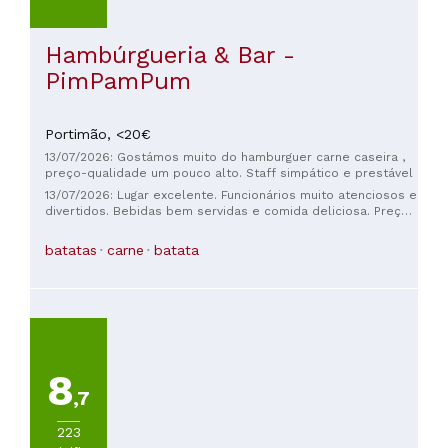
Hambúrgueria & Bar -
PimPamPum
Portimão,
<20€
13/07/2026: Gostámos muito do hamburguer carne caseira ,
preço-qualidade um pouco alto. Staff simpático e prestável
13/07/2026: Lugar excelente. Funcionários muito atenciosos e
divertidos. Bebidas bem servidas e comida deliciosa. Preço
justo.
batatas
carne
batata
8
,7
223