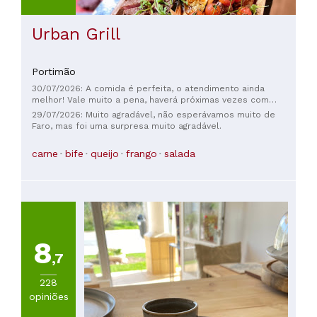
Urban Grill
Portimão
30/07/2026: A comida é perfeita, o atendimento ainda
melhor! Vale muito a pena, haverá próximas vezes com
certeza 🙏🏼
29/07/2026: Muito agradável, não esperávamos muito de
Faro, mas foi uma surpresa muito agradável.
carne
bife
queijo
frango
salada
8
,7
228
opiniões