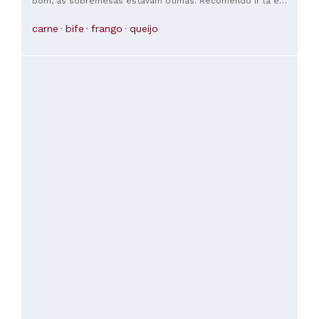
bom, as sobremesas estavam ótimas. Recomendo ir lá e
reservar.
carne
bife
frango
queijo