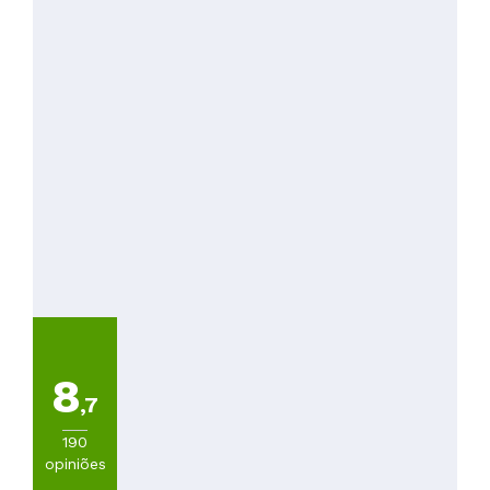
8
,7
190
opiniões