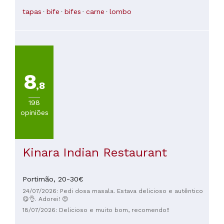
tapas
bife
bifes
carne
lombo
8
,8
198
opiniões
Kinara Indian Restaurant
Portimão,
20-30€
24/07/2026: Pedi dosa masala. Estava delicioso e autêntico
😋👌. Adorei! 😍
18/07/2026: Delicioso e muito bom, recomendo!!