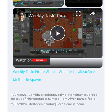
×
Play
Unmute
Fullscreen
Weekly Task: Pirate Ghost - Guia de Localização e Melhor Respawn
Play
Video
Watch on
Weekly Task: Pirate Ghost - Guia de Localização e
Melhor Respawn
11/07/2026: Comida excelente, ótimo atendimento, preço
justo, definitivamente o número 1 em Alvor para bifes e
hambúrgueres prensados, faz jus às avaliações do
11/07/2026: Melhores hambúrgueres que já comi
TripAdvisor.