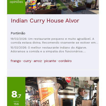
opiniões
Indian Curry House Alvor
Portimão
19/02/2026: Um restaurante pequeno e muito agradável. A
comida estava divina. Recomendo vivamente se estiver em
Alvor.
15/02/2026: O melhor restaurante indiano do Algarve.
Adoramos a comida e a simpatia dos funcionários.
Voltaremos com certeza ❤️
frango
curry
arroz
picante
cordeiro
8
,7
156