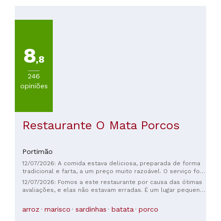
a
30€
(
31
)
De
30
8
a
,8
45€
(
14
)
246
De
opiniões
45
a
60€
Restaurante O Mata Porcos
(
6
)
De
60
Portimão
a
100€
12/07/2026: A comida estava deliciosa, preparada de forma
tradicional e farta, a um preço muito razoável. O serviço foi
(
3
)
muito simpático, embora tenha deixado a desejar porque
12/07/2026: Fomos a este restaurante por causa das ótimas
Mais
perderam o nosso pedido e demoraram bastante a servir-
avaliações, e elas não estavam erradas. É um lugar pequeno,
de
nos, mesmo depois de perceberem que estavam a servir
familiar e charmoso, e a comida estava deliciosa.
100€
mesas que tinham chegado um pouco depois de nós.
Recomendo as sardinhas e o dourado. Preços muito
arroz
marisco
sardinhas
batata
porco
Pediram desculpa várias vezes. Vamos dar outra
(
3
)
razoáveis ​​e excelente atendimento ao cliente. 100%
oportunidade, porque acho que vale a pena.