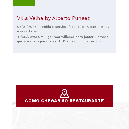
Villa Velha by Alberto Punset
06/07/2026: Comida e serviço fabulosos. A paella estava
maravilhosa.
19/05/2026: Um lugar maravilhoso para jantar. Sempre
que viajamos para o sul de Portugal, é uma parada
obrigatória. A relação custo-benefício é excelente. Não
importa o que você peça, tudo é incrível. A carne é
cozida lentamente e o sabor é maravilhoso. Vale cada
centavo. Os banheiros são muito limpos e o serviço é
excelente. Fomos em família. Eles foram muito
simpáticos. Eles até permitem um cachorro pequeno
por refeição! Isso foi a cereja do bolo! 😍 Aceitam
animais de estimação! Com certeza voltaremos.
COMO CHEGAR AO RESTAURANTE