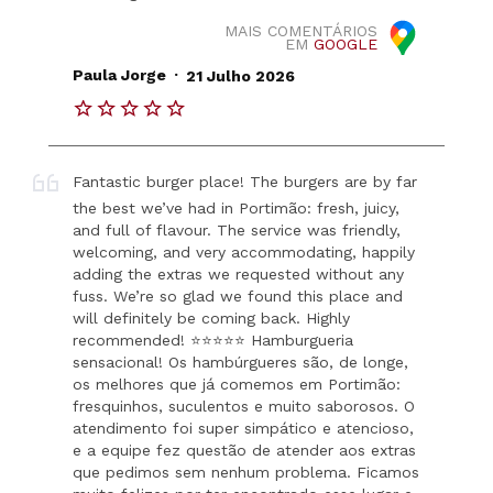
MAIS COMENTÁRIOS
EM
GOOGLE
.
Paula Jorge
21 Julho 2026
Fantastic burger place! The burgers are by far
the best we’ve had in Portimão: fresh, juicy,
and full of flavour. The service was friendly,
welcoming, and very accommodating, happily
adding the extras we requested without any
fuss. We’re so glad we found this place and
will definitely be coming back. Highly
recommended! ⭐️⭐️⭐️⭐️⭐️ Hamburgueria
sensacional! Os hambúrgueres são, de longe,
os melhores que já comemos em Portimão:
fresquinhos, suculentos e muito saborosos. O
atendimento foi super simpático e atencioso,
e a equipe fez questão de atender aos extras
que pedimos sem nenhum problema. Ficamos