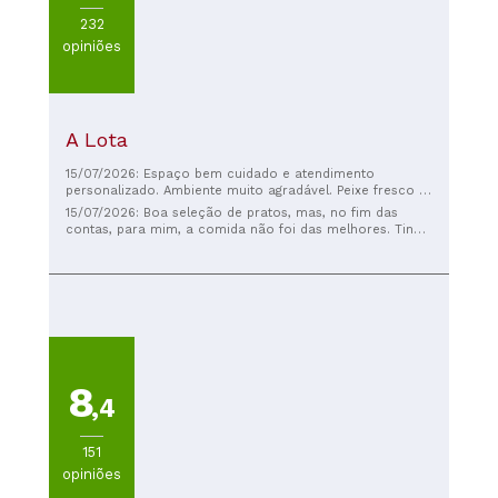
232
opiniões
A Lota
15/07/2026: Espaço bem cuidado e atendimento
personalizado. Ambiente muito agradável. Peixe fresco e
excelente. Altamente recomendado.
15/07/2026: Boa seleção de pratos, mas, no fim das
contas, para mim, a comida não foi das melhores. Tinha
uma aparência melhor do que o sabor. Por algum
motivo, demorou 45 minutos para a comida chegar,
mesmo sendo os ÚNICOS clientes no restaurante.
8
,4
151
opiniões