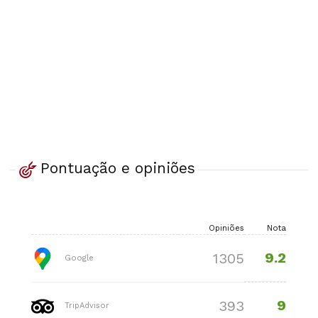
Pontuação e opiniões
Opiniões
Nota
9.2
1305
Google
9
393
TripAdvisor