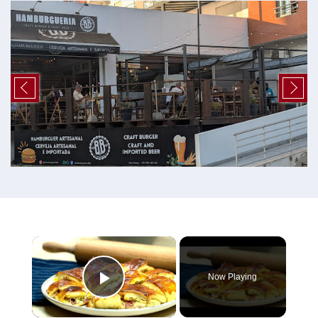
×
Now Playing
Play Video