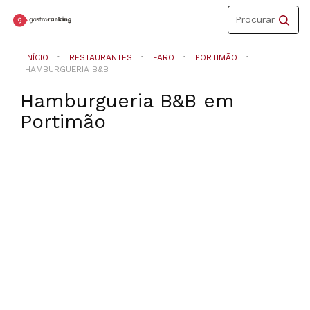
Toggle
Procurar
navigation
INÍCIO
RESTAURANTES
FARO
PORTIMÃO
HAMBURGUERIA B&B
Hamburgueria B&B
em
Portimão