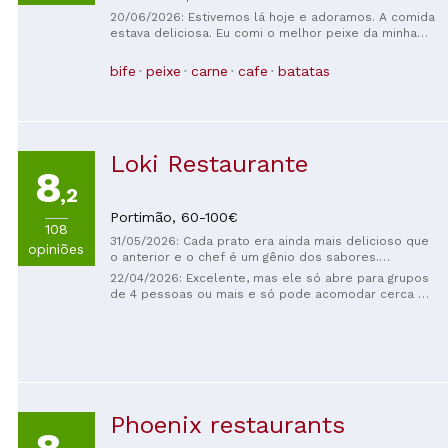
delicioso que inclui pão, azeitonas, café e
20/06/2026: Estivemos lá hoje e adoramos. A comida
sobremesa. O salmão e o cheesecake estavam
estava deliciosa. Eu comi o melhor peixe da minha
deliciosos – e nada melhor para terminar um jantar
vida, e meu namorado também adorou o porco. De
em família tão agradável do que um copo de vinho
sobremesa, pedimos mousse de chocolate e bolo
bife
peixe
carne
cafe
batatas
do Porto! Serviço bilíngue excelente!!!
de biscoito Biscoff. O garçom foi muito simpático e
Recomendamos a todos. Com certeza voltaremos
nos atendeu muito bem. Também tivemos uma ótima
antes do fim da nossa viagem. Um tesouro de Alvor a
conversa com outros clientes. Recomendo muito
ser descoberto.
este lugar.
Loki Restaurante
8
,2
Portimão,
60-100€
108
31/05/2026: Cada prato era ainda mais delicioso que
opiniões
o anterior e o chef é um gênio dos sabores.
Recomendo sem dúvida, a experiência gastronômica
22/04/2026: Excelente, mas ele só abre para grupos
mais singular da região. 5 estrelas!
de 4 pessoas ou mais e só pode acomodar cerca de
8 por noite. Adorei, criativo, o vinho estava ótimo e o
atendimento personalizado do proprietário/chef é
magnífico.
Phoenix restaurants