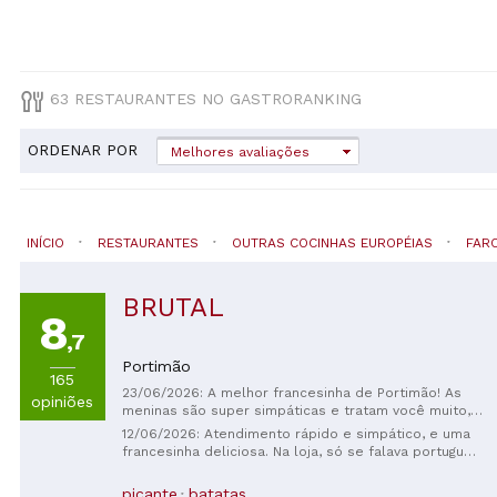
63 RESTAURANTES NO GASTRORANKING
ORDENAR POR
Melhores avaliações
INÍCIO
RESTAURANTES
OUTRAS COCINHAS EUROPÉIAS
FAR
BRUTAL
8
,7
Portimão
165
23/06/2026: A melhor francesinha de Portimão! As
opiniões
meninas são super simpáticas e tratam você muito,
muito bem, e a comida é muito, muito boa! ​​
12/06/2026: Atendimento rápido e simpático, e uma
Recomendo 100% que as pessoas venham aqui pela
francesinha deliciosa. Na loja, só se falava português,
francesinha (embora haja outras coisas também).
mas o cardápio também está disponível em inglês.
picante
batatas