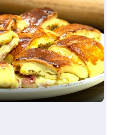
ay
deo