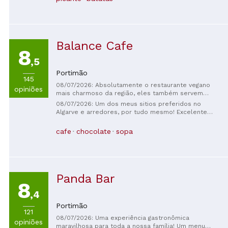
Balance Cafe
8
,5
Portimão
145
08/07/2026: Absolutamente o restaurante vegano
opiniões
mais charmoso da região, eles também servem
jantar (raro por aqui, geralmente só brunch).
08/07/2026: Um dos meus sitios preferidos no
Começamos com as deliciosas bebidas caseiras,
Algarve e arredores, por tudo mesmo! Excelente
super refrescantes e saborosas. A equipe e o dono
serviço, comida, ambiente! Recomendo mesmo
são muito simpáticos e autênticos. Com amor pelo
muito.
cafe
chocolate
sopa
que fazem e criam. O jantar estava muito gostoso,
saboroso e original. Então, veganos e não veganos:
Vão conferir! Confiram os horários, pois variam
(durante o dia ou à noite). Aproveitem!
Panda Bar
8
,4
Portimão
121
08/07/2026: Uma experiência gastronômica
opiniões
maravilhosa para toda a nossa família! Um menu