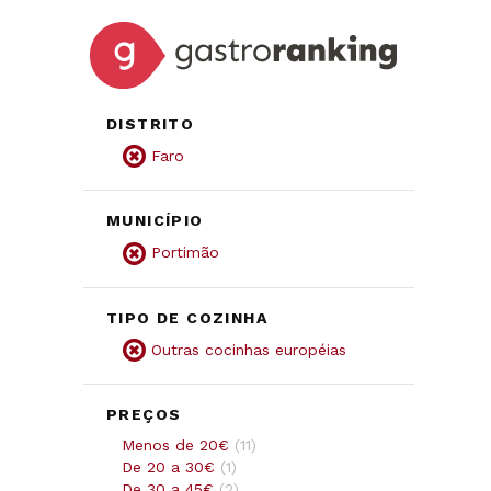
DISTRITO
Faro
MUNICÍPIO
Portimão
TIPO DE COZINHA
Outras cocinhas européias
PREÇOS
Menos de 20€
(
11
)
De 20 a 30€
(
1
)
De 30 a 45€
(
2
)