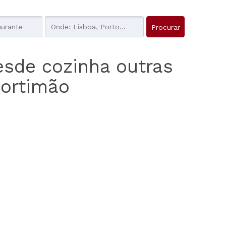
esde cozinha outras
Portimão