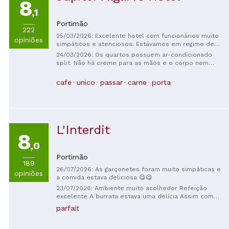
8
,1
Portimão
222
25/03/2026: Excelente hotel com funcionários muito
opiniões
simpáticos e atenciosos. Estávamos em regime de
meia pensão e os buffets de pequeno-almoço e
24/03/2026: Os quartos possuem ar-condicionado
jantar eram muito bem abastecidos. Recomendo
split. Não há creme para as mãos e o corpo nem
vivamente este hotel para a sua estadia em
xampu. Não há bidê, mas há um chuveiro adicional.
Portimão.
Não há espelho de aumento. Excelente localização à
cafe
unico
passar
carne
porta
beira-mar, com restaurantes próximos e
estacionamento disponível. O spa, a academia e a
piscina são bons. O café da manhã inclui sucos
instantâneos e uma boa variedade de pratos
internacionais.
L'Interdit
8
,0
Portimão
189
26/07/2026: As garçonetes foram muito simpáticas e
opiniões
a comida estava deliciosa 😋😋
23/07/2026: Ambiente muito acolhedor Refeição
excelente A burrata estava uma delícia Assim como
os hambúrgueres e a massa Tudo estava delicioso
parfait
Tivemos uma ótima experiência