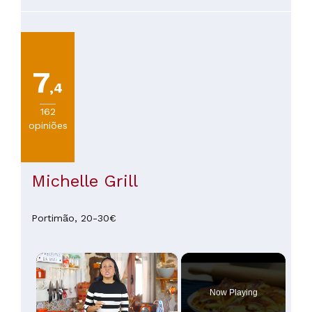
procura uma refeição saborosa e autêntica.
7
,4
162
opiniões
Michelle Grill
Portimão,
20-30€
×
Now Playing