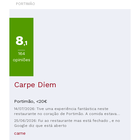
PORTIMÃO
8
,1
164
opiniões
Carpe Diem
Portimão,
<20€
14/07/2026: Tive uma experiência fantástica neste
restaurante no coração de Portimão. A comida estava
deliciosa e muito bem preparada, com destaque para a
25/06/2026: Fui ao restaurante mas está fechado , e no
mandioca frita que acompanhava o prato principal. O
Google diz que está aberto
ambiente é muito acolhedor e os detalhes da louça dão um
carne
toque divertido à refeição. Terminei com um café e um doce
que estavam perfeitos. Recomendo vivamente a quem