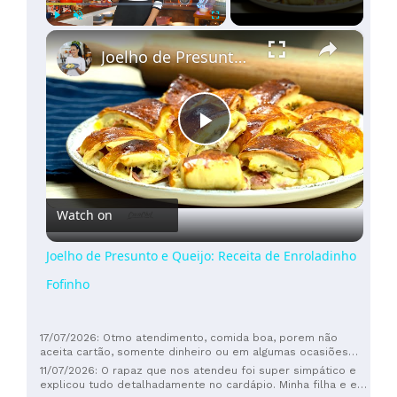
×
Play
Unmute
Fullscreen
Joelho de Presunto e Queijo: Receita de Enroladinho Fofinho
Play
Video
Watch on
Joelho de Presunto e Queijo: Receita de Enroladinho
Fofinho
17/07/2026: Otmo atendimento, comida boa, porem não
aceita cartão, somente dinheiro ou em algumas ocasiões
MBWAY
11/07/2026: O rapaz que nos atendeu foi super simpático e
explicou tudo detalhadamente no cardápio. Minha filha e eu