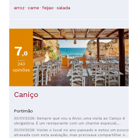
dividimos um prato de picanha goiana, que estava delicioso.
arroz
carne
feijao
salada
7
,0
243
opiniões
Caniço
Portimão
30/01/2026: Sempre que vou a Alvor, uma visita ao Caniço é
obrigatória. É um restaurante com um charme especial,
situado mesmo na encosta da montanha, com vista para o
30/01/2026: Visitei o local no ano passado e estou um pouco
mar, e a comida é incrivelmente deliciosa. O peixe e os
atrasada com esta avaliação, mas precisava compartilhar o