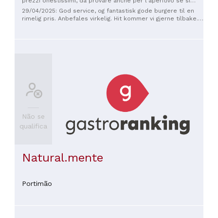
prezzi onestissimi, da provare anche per l'aperitivo se si
passa in zona
29/04/2025: God service, og fantastisk gode burgere til en
rimelig pris. Anbefales virkelig. Hit kommer vi gjerne tilbake.
Tusen takk.
Não se
qualifica
Natural.mente
Portimão