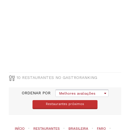
Menos
de
20€
(
4
)
De
20
a
30€
(
2
)
De
30
a
45€
10 RESTAURANTES NO GASTRORANKING
(
1
)
ORDENAR POR
Melhores avaliações
Restaurantes próximos
INÍCIO
RESTAURANTES
BRASILEIRA
FARO