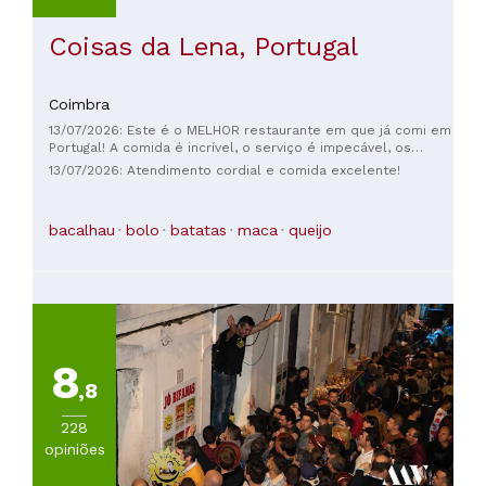
Coisas da Lena, Portugal
Coimbra
13/07/2026: Este é o MELHOR restaurante em que já comi em
Portugal! A comida é incrível, o serviço é impecável, os
funcionários são super simpáticos e tudo a um preço muito
13/07/2026: Atendimento cordial e comida excelente!
acessível! 👩‍🍳 A Lena é sem dúvida a melhor cozinheira de
Portugal. Até breve!! 🏄
bacalhau
bolo
batatas
maca
queijo
8
,8
228
opiniões