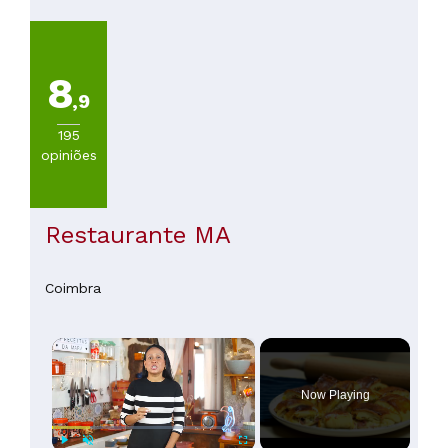
de
20€
(
163
)
De
8
20
,9
a
30€
195
(
74
)
opiniões
De
30
a
45€
Restaurante MA
(
31
)
De
45
Coimbra
a
60€
×
(
7
)
De
60
Now Playing
a
100€
(
2
)