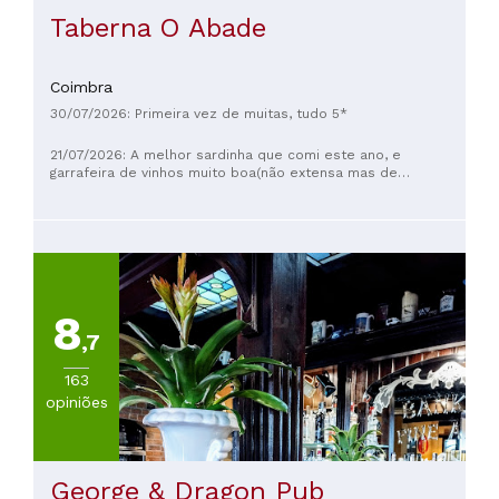
Taberna O Abade
Coimbra
30/07/2026: Primeira vez de muitas, tudo 5*
21/07/2026: A melhor sardinha que comi este ano, e
garrafeira de vinhos muito boa(não extensa mas de
qualidade). O Gonçalo e a Carolina como excelentes
anfitriões.
8
,7
163
opiniões
George & Dragon Pub