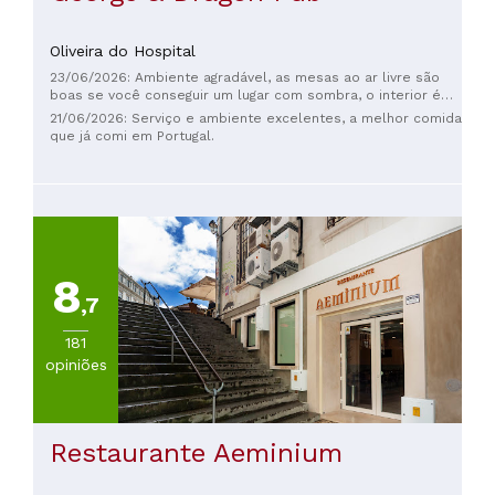
Oliveira do Hospital
23/06/2026: Ambiente agradável, as mesas ao ar livre são
boas se você conseguir um lugar com sombra, o interior é
como um pub inglês tradicional, os funcionários são muito
21/06/2026: Serviço e ambiente excelentes, a melhor comida
simpáticos e prestativos
que já comi em Portugal.
8
,7
181
opiniões
Restaurante Aeminium