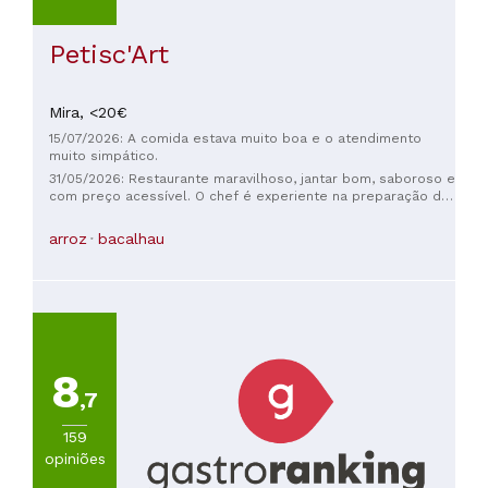
Petisc'Art
Mira,
<20€
15/07/2026: A comida estava muito boa e o atendimento
muito simpático.
31/05/2026: Restaurante maravilhoso, jantar bom, saboroso e
com preço acessível. O chef é experiente na preparação de
pratos locais e sabe combinar pratos de outros países.
Atendimento aberto e simpático. Quero voltar. Obrigada ao
arroz
bacalhau
chef e à equipe. Obrigada Iva 🥳🥳🥳🥳
8
,7
159
opiniões