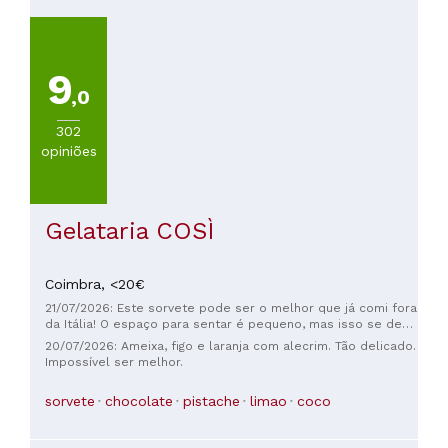
COZINHA
Outras
cocinhas
9
européias
,0
(
235
)
Portuguesa
302
(
154
)
opiniões
Otras
cocinhas
(
117
)
Mediterraneo
Gelataria COSÌ
(
77
)
Italiana
(
35
)
Coimbra,
<20€
21/07/2026: Este sorvete pode ser o melhor que já comi fora
da Itália! O espaço para sentar é pequeno, mas isso se deve
VER
ao planejamento urbano. O atendimento é bom e eles falam
TODAS
20/07/2026: Ameixa, figo e laranja com alecrim. Tão delicado.
inglês. Os preços são bem razoáveis, considerando que fica
Impossível ser melhor.
no centro de uma área turística. Havia um banheiro
disponível para os clientes.
sorvete
chocolate
pistache
limao
coco
PREÇOS
Menos