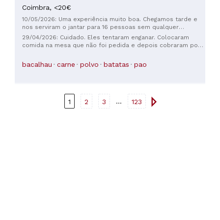
Coimbra,
<20€
10/05/2026: Uma experiência muito boa. Chegamos tarde e
nos serviram o jantar para 16 pessoas sem qualquer
problema. O garçom foi excepcional, falando conosco em
29/04/2026: Cuidado. Eles tentaram enganar. Colocaram
espanhol e sempre muito atencioso.
comida na mesa que não foi pedida e depois cobraram por
ela.
bacalhau
carne
polvo
batatas
pao
...
1
2
3
123