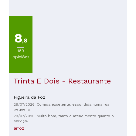
grande simpatia, o que deu um toque pessoal mesmo não
estando ao balcão. O chef Luís também foi ter connosco por
duas vezes para apresentar alguns dos momentos e garantir
que estava tudo bem. A repetir no futuro
8
,8
169
opiniões
Trinta E Dois - Restaurante
Figueira da Foz
29/07/2026: Comida excelente, escondida numa rua
pequena.
29/07/2026: Muito bom, tanto o atendimento quanto o
serviço.
arroz