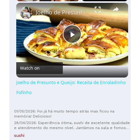
×
Mais
Play
Unmute
Fullscreen
Joelho de Presunto e Queijo: Receita de Enroladinho Fofinho
de
100€
(
4
)
Play
Video
Watch on
Joelho de Presunto e Queijo: Receita de Enroladinho
Fofinho
01/05/2026: Foi já há muito tempo atrás mas ficou na
memória! Delicioso!
28/04/2026: Experiência ótima, sushi de excelente qualidade
e atendimento do mesmo nível. Jantámos na sala e fomos
servidos pelo Bernardo, que nos acompanhou ao longo dos
sushi
vários momentos da degustação com muito conhecimento e