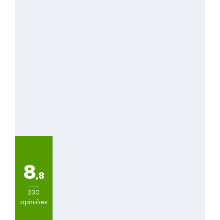
8
,8
230
opiniões