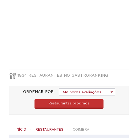
Montemor-
o-
Velho
(
49
)
Oliveira
do
Hospital
(
49
)
Condeixa-
a-
Nova
(
47
)
1834 RESTAURANTES NO GASTRORANKING
Arganil
(
45
)
Tábua
ORDENAR POR
Melhores avaliações
(
33
)
Restaurantes próximos
VER
TODAS
INÍCIO
RESTAURANTES
COIMBRA
TIPO
DE