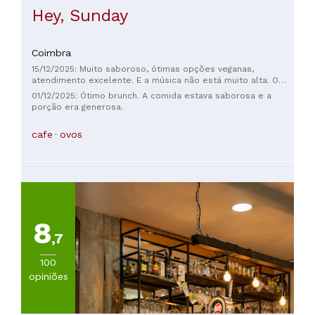
Hey, Sunday
Coimbra
15/12/2025: Muito saboroso, ótimas opções veganas,
atendimento excelente. E a música não está muito alta. O
que mais se pode pedir?
01/12/2025: Ótimo brunch. A comida estava saborosa e a
porção era generosa.
cafe
ovos
8
,7
100
opiniões