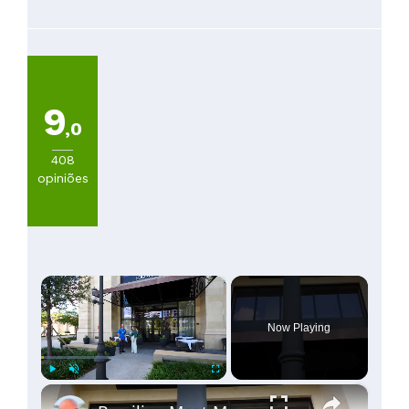
9
,0
408
opiniões
×
Now Playing
×
Play
Unmute
Fullscreen