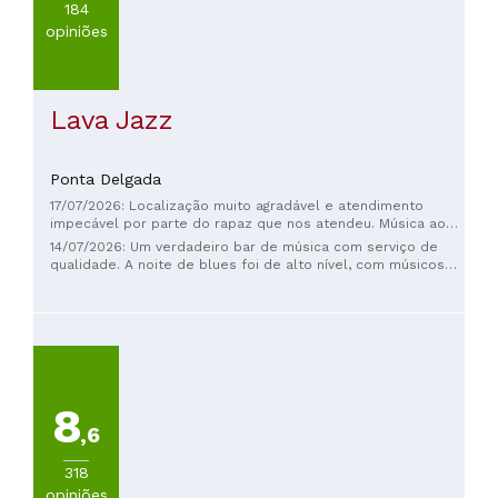
184
opiniões
Lava Jazz
Ponta Delgada
17/07/2026: Localização muito agradável e atendimento
impecável por parte do rapaz que nos atendeu. Música ao
vivo e ambiente informal.
14/07/2026: Um verdadeiro bar de música com serviço de
qualidade. A noite de blues foi de alto nível, com músicos
motivados.
8
,6
318
opiniões