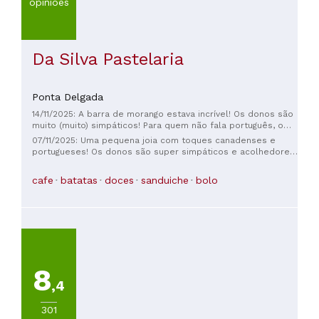
opiniões
Da Silva Pastelaria
Ponta Delgada
14/11/2025: A barra de morango estava incrível! Os donos são
muito (muito) simpáticos! Para quem não fala português, o
coproprietário é franco-canadense, então dá para se
07/11/2025: Uma pequena joia com toques canadenses e
comunicar em francês e inglês!
portugueses! Os donos são super simpáticos e acolhedores!
A comida é absolutamente deliciosa e eles até têm café
gelado! Recomendo muito este lugar! Uma visita obrigatória
cafe
batatas
doces
sanduiche
bolo
durante a sua viagem à ilha!
8
,4
301