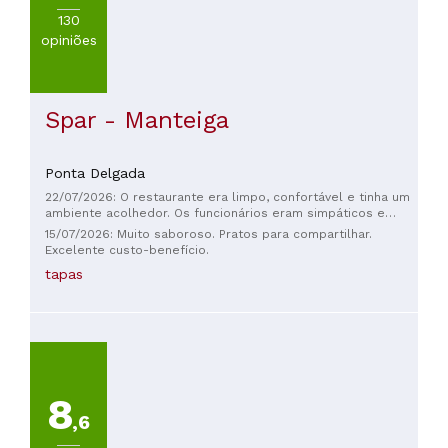
130
opiniões
Spar - Manteiga
Ponta Delgada
22/07/2026: O restaurante era limpo, confortável e tinha um
ambiente acolhedor. Os funcionários eram simpáticos e
especialmente atenciosos com crianças, o que o torna um
15/07/2026: Muito saboroso. Pratos para compartilhar.
ótimo lugar para famílias. As tapas eram sempre boas,
Excelente custo-benefício.
embora eu tenha achado os risotos um pouco salgados. No
tapas
geral, é um restaurante que eu definitivamente
recomendaria nesta região.
8
,6