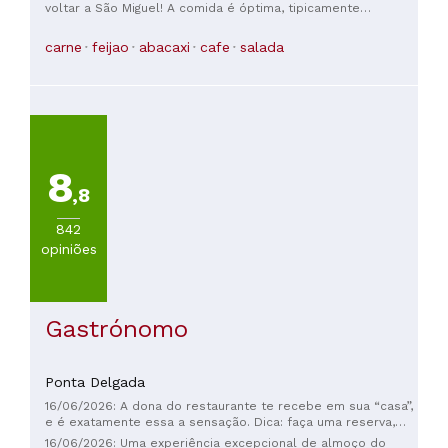
tornando a experiência ainda mais especial. Com certeza
voltar a São Miguel! A comida é óptima, tipicamente
voltaremos!
Portuguesa, e a relação qualidade/preço é astronómica. Os
funcionários são super prestáveis, de uma simpatia extrema
carne
feijao
abacaxi
cafe
salada
e o cozinheiro fala fluentemente Inglês e Francês. Super
recomendo!!!!
8
,8
842
opiniões
Gastrónomo
Ponta Delgada
16/06/2026: A dona do restaurante te recebe em sua “casa”,
e é exatamente essa a sensação. Dica: faça uma reserva,
porque é muito popular para simplesmente chegar sem
16/06/2026: Uma experiência excepcional de almoço do