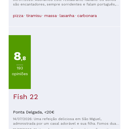
são encantadores, sempre sorridentes e falam português,
italiano e até um pouco de francês, o que tornou a recepção
ainda mais calorosa. Graças à sua gentileza e à comida
pizza
tiramisu
massa
lasanha
carbonara
deliciosa, fomos transportados para a Itália durante a
refeição. Tudo estava excelente e preparado com muito
carinho. Recomendamos muito uma visita; você não vai se
arrepender! Uma descoberta maravilhosa. ❤️
8
,8
193
opiniões
Fish 22
Ponta Delgada,
<20€
14/07/2026: Uma refeição deliciosa em São Miguel,
administrada por um casal adorável e sua filha. Fomos duas
vezes durante nossa viagem e foram algumas das nossas