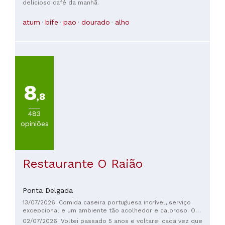
delicioso café da manhã.
também são muito razoáveis. À noite, o restaurante fica
bastante movimentado, com muitos moradores locais. É
atum
bife
pao
dourado
alho
divertido vivenciar a atmosfera animada.
8
,8
483
opiniões
Restaurante O Raião
Ponta Delgada
13/07/2026: Comida caseira portuguesa incrível, serviço
excepcional e um ambiente tão acolhedor e caloroso. O
chef até veio à nossa mesa para saber se estava tudo bem,
02/07/2026: Voltei passado 5 anos e voltarei cada vez que