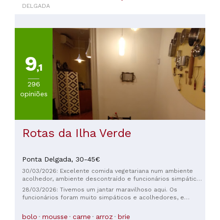
DELGADA
20
a
30€
(
13
)
De
9
30
a
,1
45€
296
(
8
)
opiniões
De
45
a
60€
Rotas da Ilha Verde
(
2
)
De
60
Ponta Delgada,
30-45€
a
30/03/2026: Excelente comida vegetariana num ambiente
100€
acolhedor, ambiente descontraído e funcionários simpáticos.
(
4
)
No entanto, as porções são um pouco grandes.
28/03/2026: Tivemos um jantar maravilhoso aqui. Os
funcionários foram muito simpáticos e acolhedores, e
comemos o melhor risoto que já provamos.
bolo
mousse
carne
arroz
brie