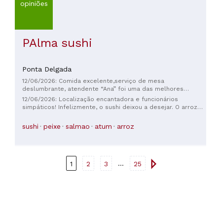
opiniões
PAlma sushi
Ponta Delgada
12/06/2026: Comida excelente,serviço de mesa
deslumbrante, atendente “Ana” foi uma das melhores
atendentes que conheci cá nos Açores. simpática,
12/06/2026: Localização encantadora e funcionários
sorridente, e muito bonita☺️, voltarei sem dúvidas!
simpáticos! Infelizmente, o sushi deixou a desejar. O arroz
estava duro e mole, enquanto o peixe estava borrachudo e
sem frescor. Gostei bastante do sashimi de salmão, que
sushi
peixe
salmao
atum
arroz
estava macio e saboroso. Uma pena, eu realmente queria
ter adorado!
...
1
2
3
25