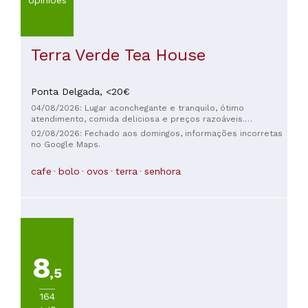
Terra Verde Tea House
Ponta Delgada,
<20€
04/08/2026: Lugar aconchegante e tranquilo, ótimo
atendimento, comida deliciosa e preços razoáveis.
Altamente recomendado! 👏🏻
02/08/2026: Fechado aos domingos, informações incorretas
no Google Maps.
cafe
bolo
ovos
terra
senhora
8
,5
164