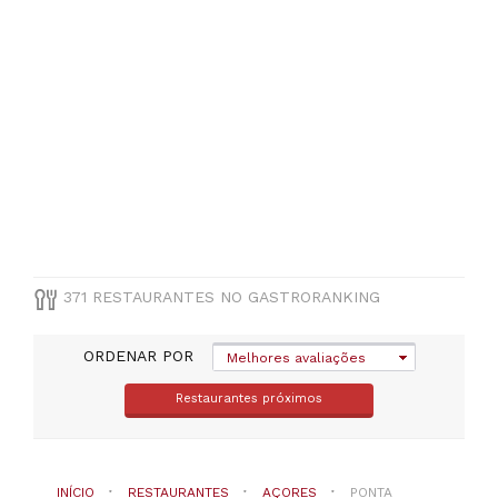
Otras
cocinhas
(
37
)
Frutos
do
mar
(
17
)
Mediterraneo
(
17
)
Portuguesa
(
16
)
VER
371 RESTAURANTES NO GASTRORANKING
TODAS
ORDENAR POR
Melhores avaliações
PREÇOS
Restaurantes próximos
Menos
de
20€
(
31
)
De
INÍCIO
RESTAURANTES
AÇORES
PONTA