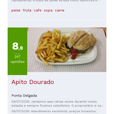
rapidamente, a sopa de peixe estava muito saborosa e
pedimos o peixe do dia.
peixe
fruta
cafe
sopa
carne
8
,8
247
opiniões
Apito Dourado
Ponta Delgada
09/07/2026: Jantamos aqui várias vezes durante nossa
estadia e sempre ficamos satisfeitos. O proprietário e os
funcionários são muito simpáticos. Experimentamos pratos
06/07/2026: Atendimento excelente, preços honestos,
diferentes e sempre ficamos muito contentes. Os preços