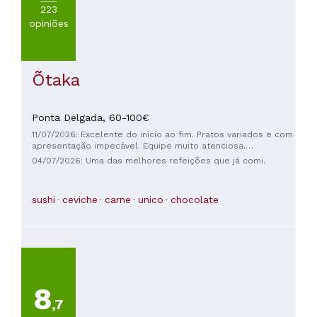
223
opiniões
Õtaka
Ponta Delgada,
60-100€
11/07/2026: Excelente do início ao fim. Pratos variados e com
apresentação impecável. Equipe muito atenciosa.
Observação: Em um restaurante de alta gastronomia, um
04/07/2026: Uma das melhores refeições que já comi.
garçom não deveria exigir uma gorjeta de 20% (e depois
reclamar). Simplesmente não se faz isso, e não estamos
nos Estados Unidos.
sushi
ceviche
carne
unico
chocolate
8
,7