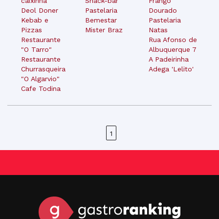
caixinha
Snack-bar
Frango
Deol Doner
Pastelaria
Dourado
Kebab e
Bemestar
Pastelaria
Pizzas
Mister Braz
Natas
Restaurante
Rua Afonso de
"O Tarro"
Albuquerque 7
Restaurante
A Padeirinha
Churrasqueira
Adega 'Lelito'
"O Algarvio"
Cafe Todina
1