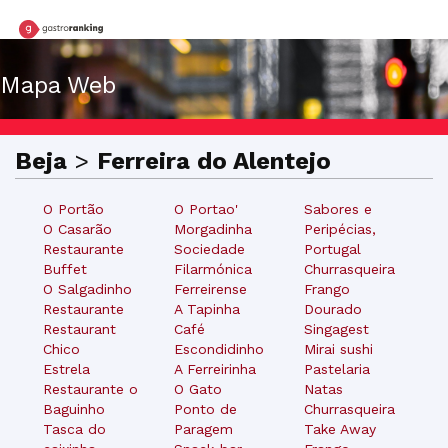
Mapa Web
Beja
>
Ferreira do Alentejo
O Portão
O Portao'
Sabores e
O Casarão
Morgadinha
Peripécias,
Restaurante
Sociedade
Portugal
Buffet
Filarmónica
Churrasqueira
O Salgadinho
Ferreirense
Frango
Restaurante
A Tapinha
Dourado
Restaurant
Café
Singagest
Chico
Escondidinho
Mirai sushi
Estrela
A Ferreirinha
Pastelaria
Restaurante o
O Gato
Natas
Baguinho
Ponto de
Churrasqueira
Tasca do
Paragem
Take Away