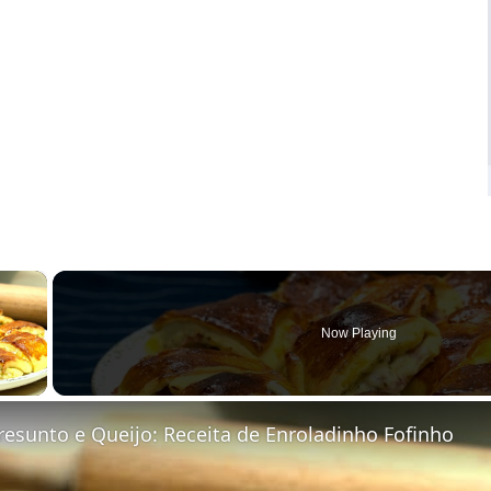
×
Now Playing
 Video
resunto e Queijo: Receita de Enroladinho Fofinho