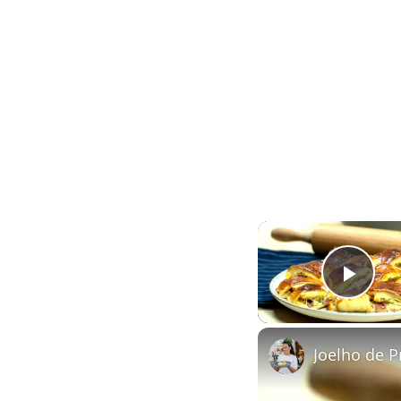
Play
Joelho de P