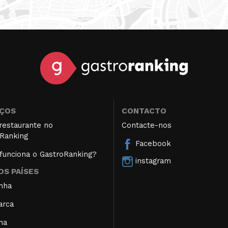
IÇOS
CONTACTO
restaurante no
Contacte-nos
Ranking
Facebook
unciona o GastroRanking?
instagram
S PAÍSES
nha
arca
ha