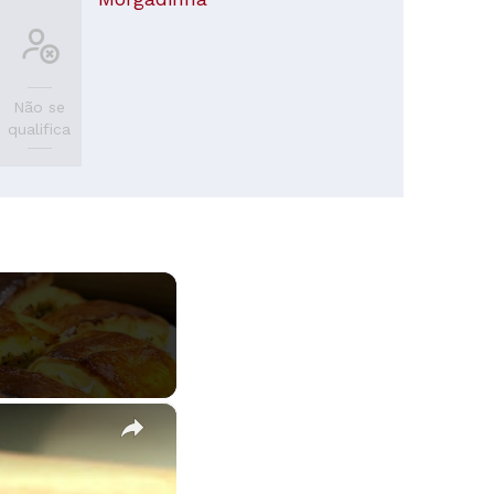
Não se
qualifica
×