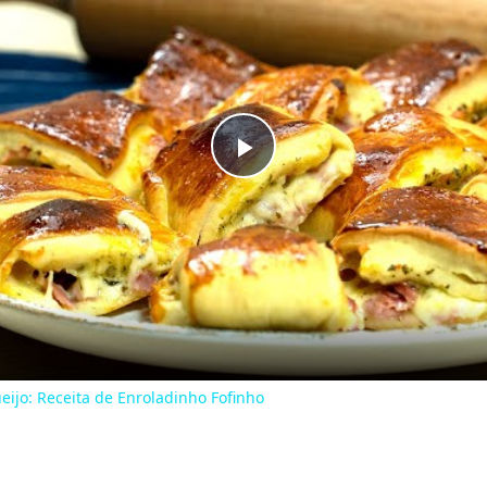
Play
Video
eijo: Receita de Enroladinho Fofinho