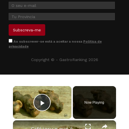
Ao subscrever-se está a aceitar a nossa
Política de
privacidade
Copyright © - GastroRanking 2026
×
Now Playing
Play Video
×
Café jacu o que é, como é produzido e por que é exótico