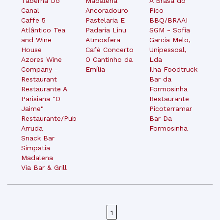
Taberna Do
Madalena
A Brasa do
Canal
Ancoradouro
Pico
Caffe 5
Pastelaria E
BBQ/BRAAI
Atlântico Tea
Padaria Linu
SGM - Sofia
and Wine
Atmosfera
Garcia Melo,
House
Café Concerto
Unipessoal,
Azores Wine
O Cantinho da
Lda
Company -
Emília
Ilha Foodtruck
Restaurant
Bar da
Restaurante A
Formosinha
Parisiana "O
Restaurante
Jaime"
Picoterramar
Restaurante/Pub
Bar Da
Arruda
Formosinha
Snack Bar
Simpatia
Madalena
Via Bar & Grill
1