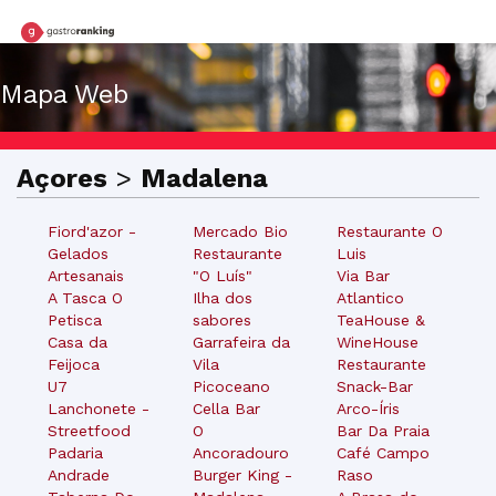
Mapa Web
Açores
>
Madalena
Fiord'azor -
Mercado Bio
Restaurante O
Gelados
Restaurante
Luis
Artesanais
"O Luís"
Via Bar
A Tasca O
Ilha dos
Atlantico
Petisca
sabores
TeaHouse &
Casa da
Garrafeira da
WineHouse
Feijoca
Vila
Restaurante
U7
Picoceano
Snack-Bar
Lanchonete -
Cella Bar
Arco-Íris
Streetfood
O
Bar Da Praia
Padaria
Ancoradouro
Café Campo
Andrade
Burger King -
Raso