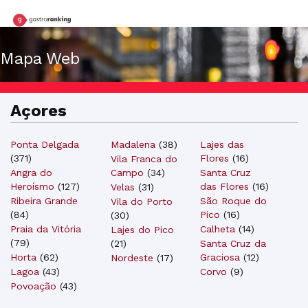
Mapa Web
Açores
Ponta Delgada
Madalena
(
38
)
Lajes das
(
371
)
Flores
(
16
)
Vila Franca do
Campo
(
34
)
Santa Cruz
Angra do
das Flores
(
16
)
Heroísmo
(
127
)
Velas
(
31
)
São Roque do
Ribeira Grande
Vila do Porto
Pico
(
16
)
(
84
)
(
30
)
Calheta
(
14
)
Praia da Vitória
Lajes do Pico
(
79
)
(
21
)
Santa Cruz da
Graciosa
(
12
)
Horta
(
62
)
Nordeste
(
17
)
Corvo
(
9
)
Lagoa
(
43
)
Povoação
(
43
)