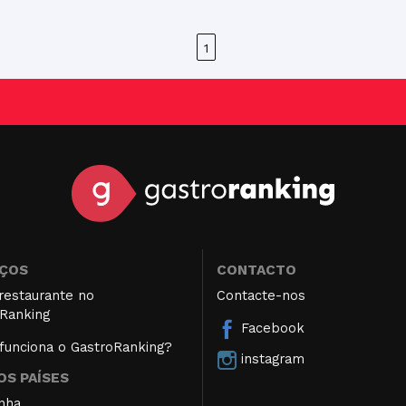
1
IÇOS
CONTACTO
restaurante no
Contacte-nos
Ranking
Facebook
unciona o GastroRanking?
instagram
S PAÍSES
nha