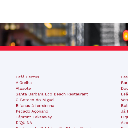
Café Lectus
Cas
A Grelha
Bar
Alabote
Doc
Santa Barbara Eco Beach Restaurant
Leã
O Boteco do Miguel
Ver
Bifanas à ferreirinha
Bol
Pecado Açoriano
Já 
Tápront Takeaway
D'q
D’QUINA
Azo