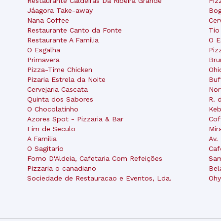
Restaurante Caldeiras Da Ribeira Grande
Piz
Jáagora Take-away
Bo
Nana Coffee
Cer
Restaurante Canto da Fonte
Tio
Restaurante A Família
O E
O Esgalha
Piz
Primavera
Bru
Pizza-Time Chicken
Ohi
Pizaria Estrela da Noite
Buf
Cervejaria Cascata
Nor
Quinta dos Sabores
R. 
O Chocolatinho
Keb
Azores Spot - Pizzaria & Bar
Cof
Fim de Seculo
Mir
A Familia
Av.
O Sagitario
Caf
Forno D'Aldeia, Cafetaria Com Refeições
Sam
Pizzaria o canadiano
Bel
Sociedade de Restauracao e Eventos, Lda.
Ohy