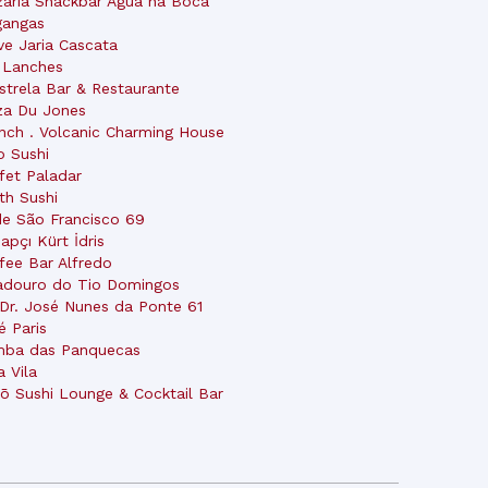
zaria Snackbar Água na Boca
gangas
ve Jaria Cascata
 Lanches
strela Bar & Restaurante
za Du Jones
nch . Volcanic Charming House
o Sushi
fet Paladar
th Sushi
de São Francisco 69
apçı Kürt İdris
fee Bar Alfredo
adouro do Tio Domingos
 Dr. José Nunes da Ponte 61
é Paris
ba das Panquecas
a Vila
ō Sushi Lounge & Cocktail Bar