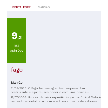
PORTALEGRE
MARVÃO
9
,2
183
opiniões
fago
Marvão
21/07/2026: O Fago foi uma agradável surpresa. Um
restaurante elegante, acolhedor e com uma equipa
extremamente simpática e atenciosa. A verdadeira estrela é,
17/07/2026: Uma verdadeira experiência gastronómica! Tudo é
sem dúvida, a comida. Com uma carta simples e bem
pensado ao detalhe, uma miscelânea soberba de sabores e
pensada, assente em apenas três pratos principais —
texturas. Atendimento excelente, muita atenção e cuidado
vegetariano, peixe e carne — prova que não é preciso uma