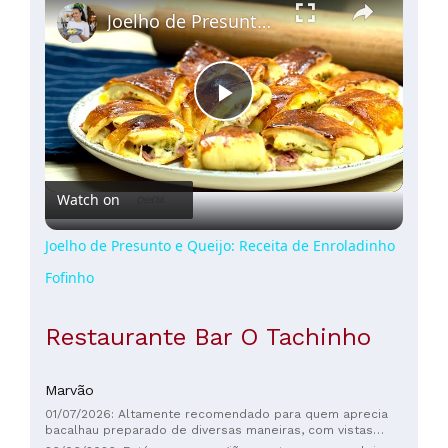
Joelho de Presunto e Queijo: Receita de Enroladinho Fofinho
Play
Video
Watch on
Joelho de Presunto e Queijo: Receita de Enroladinho
Fofinho
Restaurante Bar O Tachinho
Marvão
01/07/2026: Altamente recomendado para quem aprecia
bacalhau preparado de diversas maneiras, com vistas
espetaculares. As instalações e o serviço são excelentes. A