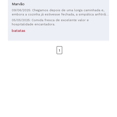
Marvão
09/06/2025: Chegamos depois de uma longa caminhada e,
embora a cozinha já estivesse fechada, a simpática anfitriã
nos ofereceu algumas opções para comer. Comemos um
05/05/2025: Comida fresca de excelente valor e
frango super saboroso com batatas fritas e salada e
hospitalidade encantadora.
terminamos com uma mousse de chocolate perfeita.
batatas
Altamente recomendado!
1