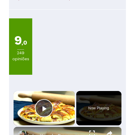
De
60
a
100€
(
1
)
Mais
9
de
,0
100€
(
2
)
249
opiniões
×
Now Playing
Play Video
×