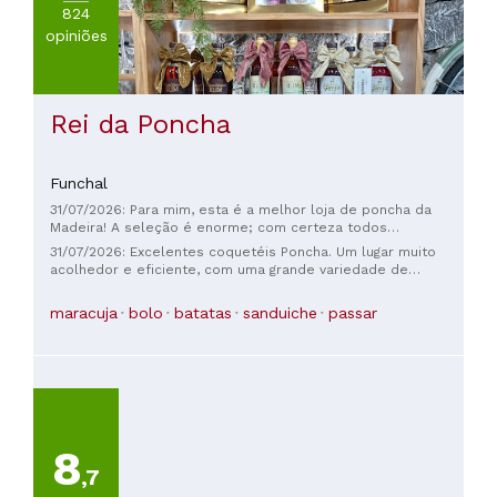
824
opiniões
Rei da Poncha
Funchal
31/07/2026: Para mim, esta é a melhor loja de poncha da
Madeira! A seleção é enorme; com certeza todos
encontrarão sua poncha favorita aqui. A poncha de um metro
31/07/2026: Excelentes coquetéis Poncha. Um lugar muito
de comprimento é especialmente divertida e perfeita para
acolhedor e eficiente, com uma grande variedade de
grupos que querem experimentar diferentes sabores.
sabores. Além disso, uma playlist com muitas músicas
Sempre que estamos na Madeira, voltamos – é imperdível!
francesas – que delícia!
maracuja
bolo
batatas
sanduiche
passar
Os lugares são muito concorridos, então é preciso um pouco
de sorte. Se estiver cheio, você pode facilmente pedir sua
poncha para viagem. Altamente recomendado!
8
,7