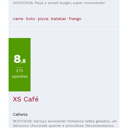
grandes o suficiente para dividir. Carne de ótima qualidade
30/03/2026: Peça o smash burger, super recomendo!
nos espetados. Recomendo sem dúvida!
carne
bolo
pizza
batatas
frango
8
,8
275
opiniões
XS Café
Calheta
18/07/2026: Serviço excelente! Tomamos lattes gelados, um
delicioso chocolate quente e smoothies. Recomendamos