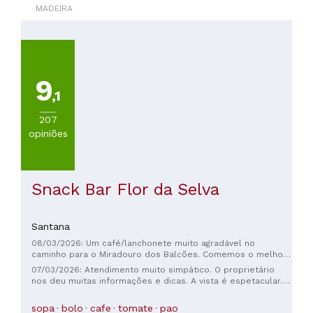
MADEIRA
COZINHA
Otras
cocinhas
9
,1
PREÇOS
207
Menos
opiniões
de
20€
(
30
)
De
Snack Bar Flor da Selva
20
a
30€
Santana
(
5
)
08/03/2026: Um café/lanchonete muito agradável no
De
caminho para o Miradouro dos Balcões. Comemos o melhor
30
cheesecake da Madeira! Perguntamos se podíamos levar
07/03/2026: Atendimento muito simpático. O proprietário
a
metade de uma torta de cheesecake, e a dona foi procurar
nos deu muitas informações e dicas. A vista é espetacular.
uma caixa para guardá-la, que encontrou. Saboreamos o
45€
Opções sem glúten disponíveis.
cheesecake por alguns dias depois da nossa visita! O café é
(
2
)
sopa
bolo
cafe
tomate
pao
bom. A vista é maravilhosa!