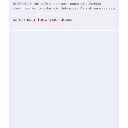
muito este lugar!
18/07/2026: Um café encantador numa cidadezinha
charmosa. As torradas são deliciosas. As sobremesas são
divinas! 😍
cafe
maca
torta
pao
doces