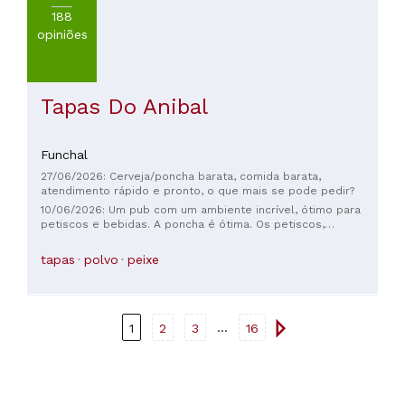
188
opiniões
Tapas Do Anibal
Funchal
27/06/2026: Cerveja/poncha barata, comida barata,
atendimento rápido e pronto, o que mais se pode pedir?
10/06/2026: Um pub com um ambiente incrível, ótimo para
petiscos e bebidas. A poncha é ótima. Os petiscos,
principalmente peixe e frutos do mar, são muito saborosos
e frescos. Éramos os únicos turistas; os outros clientes
tapas
polvo
peixe
eram moradores locais. O senhor que nos atendeu foi muito
simpático. O único ponto negativo foi a impossibilidade de
pagar com cartão – somente em dinheiro.
...
1
2
3
16