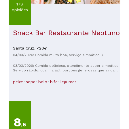
178
opiniões
Snack Bar Restaurante Neptuno
Santa Cruz,
<20€
04/03/2026: Comida muito boa, serviço simpático :)
03/03/2026: Comida deliciosa, atendimento super simpático!
Serviço rápido, cozinha ágil, porções generosas que ainda
foram embaladas para levarmos para casa. O bolo de laranja
caseiro de sobremesa estava incrível. Bebidas locais
peixe
sopa
bolo
bife
legumes
portuguesas e de marcas da Madeira. Saímos satisfeitos e
mais felizes do que antes da nossa visita.
8
,6