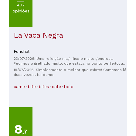
407
opiniões
La Vaca Negra
Funchal
23/07/2026: Uma refeição magnífica e muito generosa.
Pedimos o grelhado misto, que estava no ponto perfeito, a
carne era de alta qualidade e as batatas fritas caseiras
19/07/2026: Simplesmente o melhor que existe! Comemos lá
estavam deliciosas. Queríamos vinho e o garçom nos deu
duas vezes, foi ótimo.
excelentes recomendações. Obrigado por esta refeição
simples, mas tão agradável.
carne
bife
bifes
cafe
bolo
8
,7