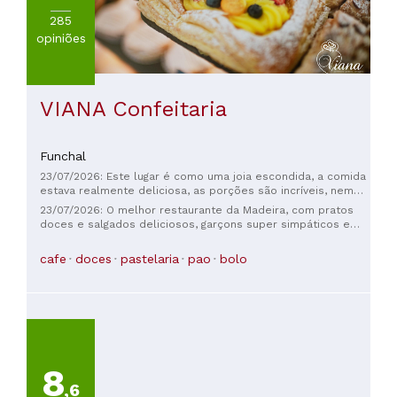
285
opiniões
VIANA Confeitaria
Funchal
23/07/2026: Este lugar é como uma joia escondida, a comida
estava realmente deliciosa, as porções são incríveis, nem
muito grandes nem muito pequenas, e sinceramente,
23/07/2026: O melhor restaurante da Madeira, com pratos
gostaria de ter descoberto este lugar muito antes. O preço
doces e salgados deliciosos, garçons super simpáticos e
era muito razoável e barato. Recomendo demais!
serviço excelente. Desejamos tudo de bom da Espanha e
vamos sentir saudades. Abraços 💖
cafe
doces
pastelaria
pao
bolo
8
,6