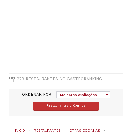
Santo
(
7
)
Ribeira
Brava
(
7
)
São
Vicente
(
7
)
Ponta
do
Sol
(
5
)
Câmara
229 RESTAURANTES NO GASTRORANKING
de
Lobos
(
4
)
ORDENAR POR
Melhores avaliações
VER
Restaurantes próximos
TODAS
TIPO
INÍCIO
RESTAURANTES
OTRAS COCINHAS
DE