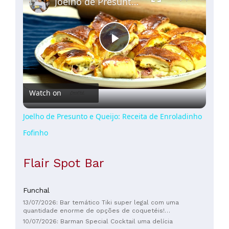
Joelho de Presunto e Queijo: Receita de Enroladinho Fofinho
Play
Video
Watch on
Joelho de Presunto e Queijo: Receita de Enroladinho
Fofinho
Flair Spot Bar
Funchal
13/07/2026: Bar temático Tiki super legal com uma
quantidade enorme de opções de coquetéis!
Experimentamos alguns e todos estavam ótimos! Nossos
10/07/2026: Barman Special Cocktail uma delícia
favoritos foram o Bloody Mary Pirata (pedimos extra picante