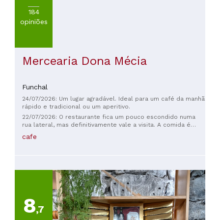
184
opiniões
Mercearia Dona Mécia
Funchal
24/07/2026: Um lugar agradável. Ideal para um café da manhã
rápido e tradicional ou um aperitivo.
22/07/2026: O restaurante fica um pouco escondido numa
rua lateral, mas definitivamente vale a visita. A comida é
deliciosa e com preços razoáveis, e também comemos uma
cafe
das melhores ponchas que já provamos. Você realmente
sente a atmosfera e a mentalidade local, já que eles
representam uma grande parte da clientela, o que é sempre
um bom sinal. No entanto, não é adequado para grupos
grandes.
8
,7