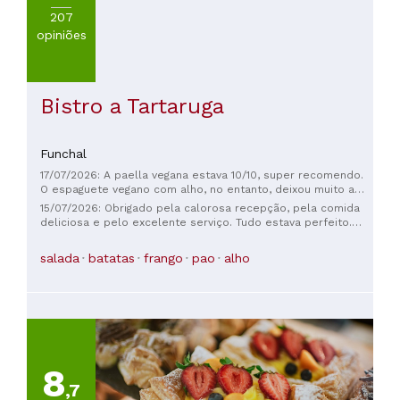
207
opiniões
Bistro a Tartaruga
Funchal
17/07/2026: A paella vegana estava 10/10, super recomendo.
O espaguete vegano com alho, no entanto, deixou muito a
desejar. Pedi para levar para casa e adicionar algo que não
15/07/2026: Obrigado pela calorosa recepção, pela comida
fosse só muito azeite ou alho cru. Só pedi porque o garçom
deliciosa e pelo excelente serviço. Tudo estava perfeito.
me disse que tinha azeitonas, mas só veio azeite. Mas
Recomendo muito. Do pão aos pratos principais, tudo estava
recomendo a paella vegana sem sombra de dúvidas.
delicioso.
salada
batatas
frango
pao
alho
8
,7