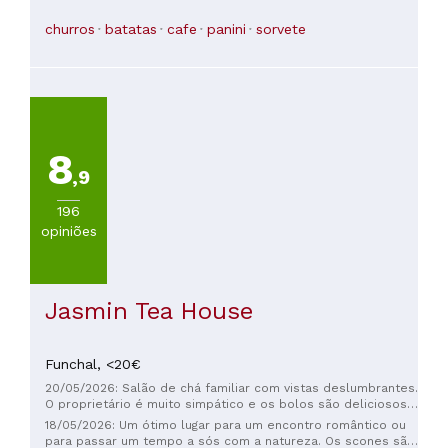
totalmente quando estiver em Funchal 🇵🇹
churros
batatas
cafe
panini
sorvete
8
,9
196
opiniões
Jasmin Tea House
Funchal,
<20€
20/05/2026: Salão de chá familiar com vistas deslumbrantes.
O proprietário é muito simpático e os bolos são deliciosos.
Peguei um ônibus em Fuchal e a vista durante a subida é
18/05/2026: Um ótimo lugar para um encontro romântico ou
incrível. Fica ao lado de uma trilha em Lavada, então é
para passar um tempo a sós com a natureza. Os scones são