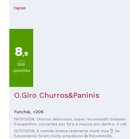
e ele vem dentro de uma pimenta, o que é muito engraçado
tapas
porque as pessoas ficam super confusas quando passam
por perto 🤣) e a Piña Colada no abacaxi, uma delícia! Os
funcionários foram super simpáticos e rápidos. Sentamos do
lado de fora e pedimos porções pequenas com torrada e
patê de feijão (o patê estava uma delícia e gostei que fosse
vegetariano, mesmo eu não sendo vegetariana 🙃).
8
,9
556
opiniões
O.Giro Churros&Paninis
Funchal,
<20€
19/07/2026: Churros deliciosos, super recomendo! Estavam
fresquinhos, crocantes por fora e macios por dentro. O café
também estava ótimo.
18/07/2026: A comida estava realmente muito boa 👌 Os
funcionários foram muito simpáticos 👍 Recomendo