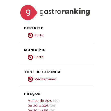
DISTRITO
Porto
MUNICÍPIO
Porto
TIPO DE COZINHA
Mediterraneo
PREÇOS
Menos de 20€
(
20
)
De 20 a 30€
(
26
)
De 30 a 45€
(
16
)