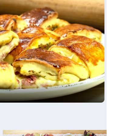
ay
deo