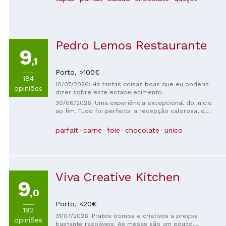
As gorjetas só são aceitas em dinheiro, por isso,
certifique-se de levar dinheiro consigo 😉
Pedro Lemos Restaurante
9
,1
Porto,
>100€
184
10/07/2026: Há tantas coisas boas que eu poderia
opiniões
dizer sobre este estabelecimento.
30/06/2026: Uma experiência excepcional do início
ao fim. Tudo foi perfeito: a recepção calorosa, o
ambiente elegante e intimista e a culinária refinada.
Cada prato foi um verdadeiro sucesso, com
parfait
carne
foie
chocolate
unico
ingredientes de primeira qualidade preparados com
precisão e criatividade. O serviço foi atencioso,
presente sem jamais ser intrusivo. Um endereço que
recomendo sem a menor reserva; impecável. Mal
posso esperar para voltar.
Viva Creative Kitchen
9
,0
Porto,
<20€
192
31/07/2026: Pratos ótimos e criativos a preços
opiniões
bastante razoáveis. As mesas são um pouco