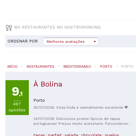
165 RESTAURANTES NO GASTRORANKING
ORDENAR POR
Melhores avaliações
INÍCIO
RESTAURANTES
MEDITERRANEO
PORTO
PORTO
À Bolina
9
,1
Porto
497
25/07/2026: Vista linda e atendimento excelente 💖
opiniões
24/07/2026: Deliciosos pratos típicos de tapas
portuguesas! Preços muito acessíveis. Funcionários
simpáticos. Sentámo-nos na esplanada e, por isso,
pudemos apreciar o burburinho do Rio Douro. Nota:
tapas
parfait
salada
chocolate
queijos