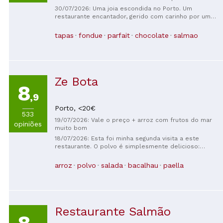
pequenas demais.
30/07/2026: Uma joia escondida no Porto. Um
restaurante encantador, gerido com carinho por um
casal simpático. A comida é muito saborosa, com
muitos ingredientes frescos, e os vinhos são
tapas
fondue
parfait
chocolate
salmao
deliciosos. Uma noite inesquecível!
Ze Bota
8
,9
Porto,
<20€
533
19/07/2026: Vale o preço + arroz com frutos do mar
opiniões
muito bom
18/07/2026: Esta foi minha segunda visita a este
restaurante. O polvo é simplesmente delicioso:
macio, denso e saboroso. Ontem comi a sopa de
frutos do mar e hoje experimentei a paella de tinta
arroz
polvo
salada
bacalhau
paella
de lula e o bacalhau. Tudo ótimo!
Restaurante Salmão