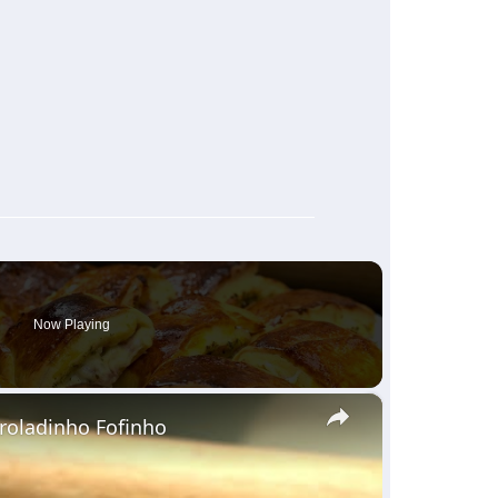
Now Playing
×
nroladinho Fofinho