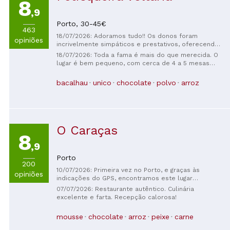
8
,9
Porto,
30-45€
463
18/07/2026: Adoramos tudo!! Os donos foram
opiniões
incrivelmente simpáticos e prestativos, oferecendo
ótimas dicas e demonstrando claramente que
18/07/2026: Toda a fama é mais do que merecida. O
gostavam do que faziam. A comida caseira estava
lugar é bem pequeno, com cerca de 4 a 5 mesas
deliciosa 😋 Eles foram muito gentis com o nosso
dentro e 2 fora, numa pracinha charmosa. Serviço
filho, e ele adorou a experiência. O gesto atencioso
atencioso e simpático. O bacalhau com creme estava
bacalhau
unico
chocolate
polvo
arroz
de lhe oferecerem uma sobremesa de chocolate,
espetacular, e as entradas estavam deliciosas: a
mesmo sem terem nenhuma disponível, foi muito
torta de bacalhau com creme e o profiterole de
apreciado! Com certeza voltaremos 🥰
atum. O bacalhau com creme e a Francesinha
estavam fantásticos! €23 por pessoa, incluindo
entradas, pratos principais e 3 bebidas. A espera foi
O Caraças
de cerca de 30 minutos, mas valeu a pena.
8
,9
Porto
200
10/07/2026: Primeira vez no Porto, e graças às
opiniões
indicações do GPS, encontramos este lugar
pitoresco e familiar, gerido por duas irmãs e a mãe (a
07/07/2026: Restaurante autêntico. Culinária
cozinheira). A carne estava simplesmente divina,
excelente e farta. Recepção calorosa!
derretia na boca, com um sabor requintado, e as
sobremesas caseiras estavam deliciosas. Altamente
mousse
chocolate
arroz
peixe
carne
recomendável. Obrigada por tudo.