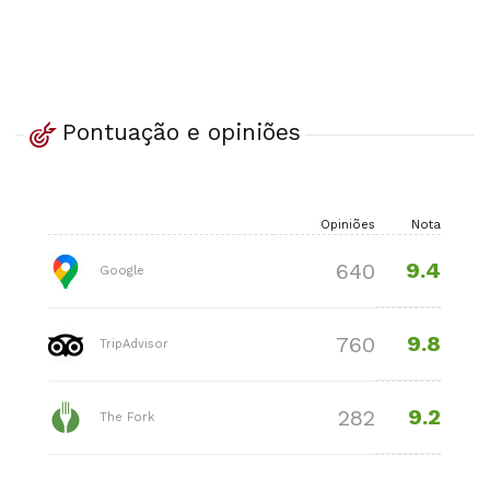
Pontuação e opiniões
Opiniões
Nota
9.4
640
Google
9.8
760
TripAdvisor
9.2
282
The Fork