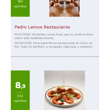
184
opiniões
Pedro Lemos Restaurante
10/07/2026: Há tantas coisas boas que eu poderia dizer
sobre este estabelecimento.
30/06/2026: Uma experiência excepcional do início ao
fim. Tudo foi perfeito: a recepção calorosa, o ambiente
elegante e intimista e a culinária refinada. Cada prato foi
um verdadeiro sucesso, com ingredientes de primeira
qualidade preparados com precisão e criatividade. O
serviço foi atencioso, presente sem jamais ser intrusivo.
Um endereço que recomendo sem a menor reserva;
impecável. Mal posso esperar para voltar.
8
,9
533
opiniões