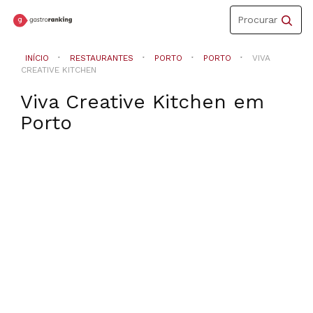
Toggle
Procurar
navigation
INÍCIO
RESTAURANTES
PORTO
PORTO
VIVA
CREATIVE KITCHEN
Viva Creative Kitchen
em
Porto