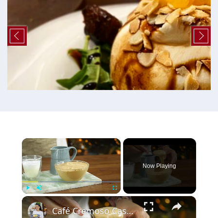
×
Now Playing
×
Play
Unmute
Fullscreen
Café Cremoso Caseiro